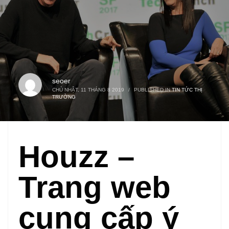
seoer
CHỦ NHẬT, 11 THÁNG 8 2019
/
PUBLISHED IN
TIN TỨC THỊ
TRƯỜNG
Houzz –
Trang web
cung cấp ý