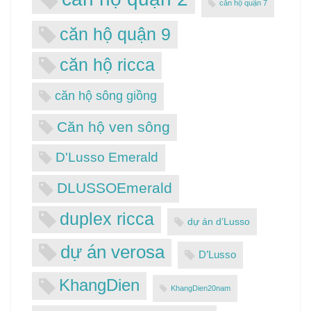
căn hộ quận 7
căn hộ quận 9
căn hộ ricca
căn hộ sông giồng
Căn hộ ven sông
D'Lusso Emerald
DLUSSOEmerald
duplex ricca
dự án d’Lusso
dự án verosa
D’Lusso
KhangDien
KhangDien20nam