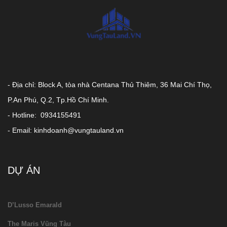
- Địa chỉ: Block A, tòa nhà Centana Thủ Thiêm, 36 Mai Chí Thọ,
P.An Phú, Q.2, Tp.Hồ Chí Minh.
- Hotline: 0934155491
- Email: kinhdoanh@vungtauland.vn
DỰ ÁN
D’Lusso Emarald
The Maris Vũng Tàu