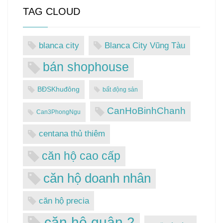
TAG CLOUD
blanca city
Blanca City Vũng Tàu
bán shophouse
BĐSKhuđông
bất động sản
CanHoBinhChanh
Can3PhongNgu
centana thủ thiêm
căn hộ cao cấp
căn hộ doanh nhân
căn hộ precia
căn hộ quận 2