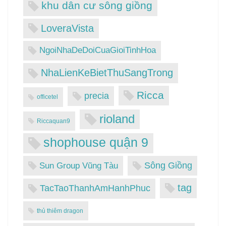
khu dân cư sông giồng
LoveraVista
NgoiNhaDeDoiCuaGioiTinhHoa
NhaLienKeBietThuSangTrong
Ricca
precia
officetel
rioland
Riccaquan9
shophouse quận 9
Sông Giồng
Sun Group Vũng Tàu
tag
TacTaoThanhAmHanhPhuc
thủ thiêm dragon