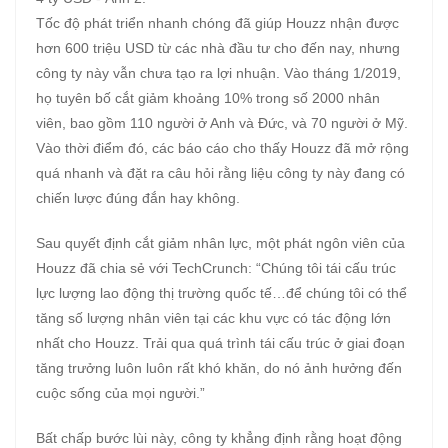
Tốc độ phát triển nhanh chóng đã giúp Houzz nhận được
hơn 600 triệu USD từ các nhà đầu tư cho đến nay, nhưng
công ty này vẫn chưa tạo ra lợi nhuận. Vào tháng 1/2019,
họ tuyên bố cắt giảm khoảng 10% trong số 2000 nhân
viên, bao gồm 110 người ở Anh và Đức, và 70 người ở Mỹ.
Vào thời điểm đó, các báo cáo cho thấy Houzz đã mở rộng
quá nhanh và đặt ra câu hỏi rằng liệu công ty này đang có
chiến lược đúng đắn hay không.
Sau quyết định cắt giảm nhân lực, một phát ngôn viên của
Houzz đã chia sẻ với TechCrunch: “Chúng tôi tái cấu trúc
lực lượng lao động thị trường quốc tế…để chúng tôi có thể
tăng số lượng nhân viên tại các khu vực có tác động lớn
nhất cho Houzz. Trải qua quá trình tái cấu trúc ở giai đoạn
tăng trưởng luôn luôn rất khó khăn, do nó ảnh hưởng đến
cuộc sống của mọi người.”
Bất chấp bước lùi này, công ty khẳng định rằng hoạt động