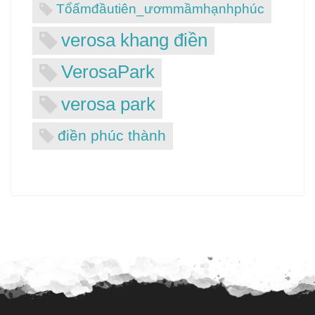
Tổấmđầutiên_ươmmầmhạnhphúc
verosa khang điền
VerosaPark
verosa park
điền phúc thành