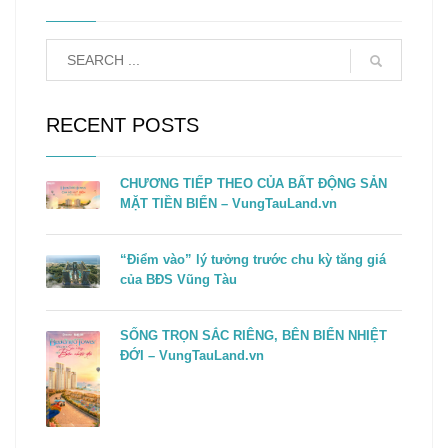
RECENT POSTS
CHƯƠNG TIẾP THEO CỦA BẤT ĐỘNG SẢN
MẶT TIỀN BIỂN – VungTauLand.vn
“Điểm vào” lý tưởng trước chu kỳ tăng giá
của BĐS Vũng Tàu
SỐNG TRỌN SẮC RIÊNG, BÊN BIỂN NHIỆT
ĐỚI – VungTauLand.vn