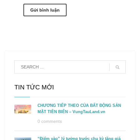
TIN TỨC MỚI
CHƯƠNG TIẾP THEO CỦA BẤT ĐỘNG SẢN
MẶT TIỀN BIỂN – VungTauLand.vn
0 comments
“Điểm vào” lý tưởng trước chu kỳ tăng giá