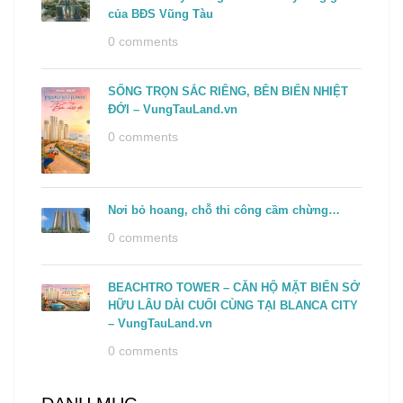
của BĐS Vũng Tàu
0 comments
SỐNG TRỌN SẮC RIÊNG, BÊN BIỂN NHIỆT
ĐỚI – VungTauLand.vn
0 comments
Nơi bỏ hoang, chỗ thi công cầm chừng…
0 comments
BEACHTRO TOWER – CĂN HỘ MẶT BIỂN SỞ
HỮU LÂU DÀI CUỐI CÙNG TẠI BLANCA CITY
– VungTauLand.vn
0 comments