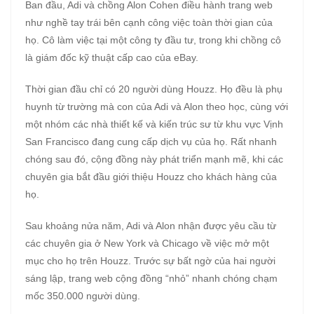
Ban đầu, Adi và chồng Alon Cohen điều hành trang web
như nghề tay trái bên cạnh công việc toàn thời gian của
họ. Cô làm việc tại một công ty đầu tư, trong khi chồng cô
là giám đốc kỹ thuật cấp cao của eBay.
Thời gian đầu chỉ có 20 người dùng Houzz. Họ đều là phụ
huynh từ trường mà con của Adi và Alon theo học, cùng với
một nhóm các nhà thiết kế và kiến trúc sư từ khu vực Vịnh
San Francisco đang cung cấp dịch vụ của họ. Rất nhanh
chóng sau đó, cộng đồng này phát triển mạnh mẽ, khi các
chuyên gia bắt đầu giới thiệu Houzz cho khách hàng của
họ.
Sau khoảng nửa năm, Adi và Alon nhận được yêu cầu từ
các chuyên gia ở New York và Chicago về việc mở một
mục cho họ trên Houzz. Trước sự bất ngờ của hai người
sáng lập, trang web cộng đồng “nhỏ” nhanh chóng chạm
mốc 350.000 người dùng.