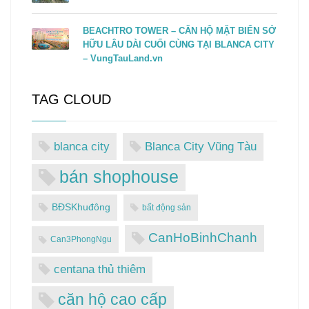
BEACHTRO TOWER – CĂN HỘ MẶT BIỂN SỞ
HỮU LÂU DÀI CUỐI CÙNG TẠI BLANCA CITY
– VungTauLand.vn
TAG CLOUD
blanca city
Blanca City Vũng Tàu
bán shophouse
BĐSKhuđông
bất động sản
CanHoBinhChanh
Can3PhongNgu
centana thủ thiêm
căn hộ cao cấp