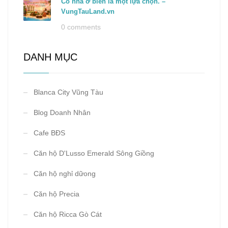
Có nhà ở biển là một lựa chọn. –
VungTauLand.vn
0 comments
DANH MỤC
Blanca City Vũng Tàu
Blog Doanh Nhân
Cafe BĐS
Căn hộ D'Lusso Emerald Sông Giồng
Căn hộ nghỉ dữong
Căn hộ Precia
Căn hộ Ricca Gò Cát