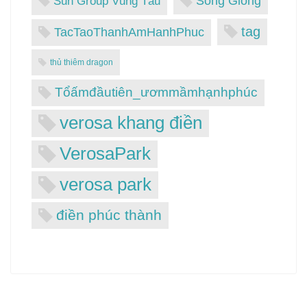
Sông Giồng
Sun Group Vũng Tàu
tag
TacTaoThanhAmHanhPhuc
thủ thiêm dragon
Tổấmđầutiên_ươmmầmhạnhphúc
verosa khang điền
VerosaPark
verosa park
điền phúc thành