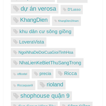
dự án verosa
D’Lusso
KhangDien
KhangDien20nam
khu dân cư sông giồng
LoveraVista
NgoiNhaDeDoiCuaGioiTinhHoa
NhaLienKeBietThuSangTrong
Ricca
precia
officetel
rioland
Riccaquan9
shophouse quận 9