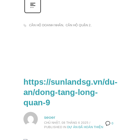
CĂN HỘ DOANH NHÂN
CĂN HỘ QUẬN 2
https://sunlandsg.vn/du-
an/dong-tang-long-
quan-9
seoer
CHỦ NHẬT, 08 THÁNG 6 2025
/
0
PUBLISHED IN
DỰ ÁN ĐÃ HOÀN THIỆN