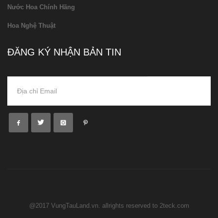
Nước Hoa Chính Hãng
Hoa Nghệ Thuật
ĐĂNG KÝ NHẬN BẢN TIN
@2017 VungTauLand.vn. allrights reserved to 2teck.com