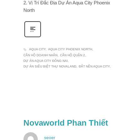
2. Vị Trí Đắc Địa Dự Án Aqua City Phoenix
North
AQUA CITY
AQUA CITY PHOENIX NORTH
CĂN HỘ DOANH NHÂN
CĂN HỘ QUẬN 2
DỰ ÁN AQUA CITY ĐỒNG NAI
DỰ ÁN SIÊU BIỆT THỰ NOVALAND
ĐẤT NỀN AQUA CITY
Novaworld Phan Thiết
seoer