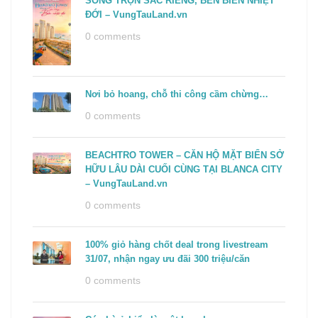
SỐNG TRỌN SẮC RIÊNG, BÊN BIỂN NHIỆT
ĐỚI – VungTauLand.vn
0 comments
Nơi bỏ hoang, chỗ thi công cầm chừng…
0 comments
BEACHTRO TOWER – CĂN HỘ MẶT BIỂN SỞ
HỮU LÂU DÀI CUỐI CÙNG TẠI BLANCA CITY
– VungTauLand.vn
0 comments
100% giỏ hàng chốt deal trong livestream
31/07, nhận ngay ưu đãi 300 triệu/căn
0 comments