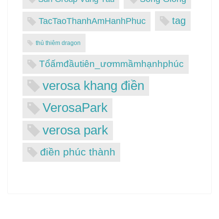
tag
TacTaoThanhAmHanhPhuc
thủ thiêm dragon
Tổấmđầutiên_ươmmầmhạnhphúc
verosa khang điền
VerosaPark
verosa park
điền phúc thành