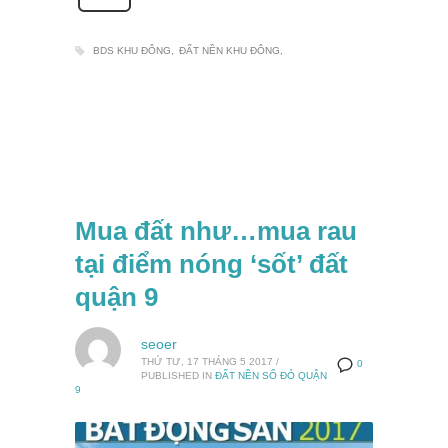
BDS KHU ĐÔNG
ĐẤT NỀN KHU ĐÔNG
Mua đất như…mua rau
tại điểm nóng ‘sốt’ đất
quận 9
seoer
THỨ TƯ, 17 THÁNG 5 2017
/
0
PUBLISHED IN
ĐẤT NỀN SỔ ĐỎ QUẬN
9