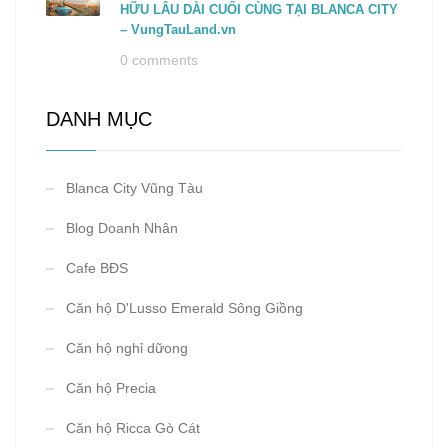
HỮU LÂU DÀI CUỐI CÙNG TẠI BLANCA CITY
– VungTauLand.vn
0 comments
DANH MỤC
Blanca City Vũng Tàu
Blog Doanh Nhân
Cafe BĐS
Căn hộ D'Lusso Emerald Sông Giồng
Căn hộ nghỉ dữong
Căn hộ Precia
Căn hộ Ricca Gò Cát