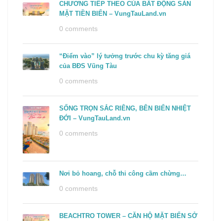
CHƯƠNG TIẾP THEO CỦA BẤT ĐỘNG SẢN
MẶT TIỀN BIỂN – VungTauLand.vn
0 comments
“Điểm vào” lý tưởng trước chu kỳ tăng giá
của BĐS Vũng Tàu
0 comments
SỐNG TRỌN SẮC RIÊNG, BÊN BIỂN NHIỆT
ĐỚI – VungTauLand.vn
0 comments
Nơi bỏ hoang, chỗ thi công cầm chừng…
0 comments
BEACHTRO TOWER – CĂN HỘ MẶT BIỂN SỞ