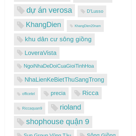
dự án verosa
D’Lusso
KhangDien
KhangDien20nam
khu dân cư sông giồng
LoveraVista
NgoiNhaDeDoiCuaGioiTinhHoa
NhaLienKeBietThuSangTrong
Ricca
precia
officetel
rioland
Riccaquan9
shophouse quận 9
Sông Giồng
Sun Group Vũng Tàu