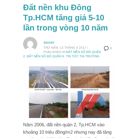
Đất nền khu Đông
Tp.HCM tăng giá 5-10
lần trong vòng 10 năm
seoer
THỨ NĂM, 13 THÁNG 4 2017
/
0
PUBLISHED IN
ĐẤT NỀN SỔ ĐỎ QUẬN
2
,
ĐẤT NỀN SỔ ĐỎ QUẬN 9
,
TIN TỨC THỊ TRƯỜNG
Năm 2006, đất nền quận 2, Tp.HCM vào
khoảng 10 triệu đồng/m2 nhưng nay đã tăng