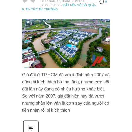
THỨ SÁU, 16 THÁNG 6 2017
/
0
PUBLISHED IN
ĐẤT NỀN SỔ ĐỎ QUẬN
9
,
TIN TỨC THỊ TRƯỜNG
Giá đất ở TP.HCM đã vượt đỉnh năm 2007 và
cũng bị kích thích bởi hạ tầng, nhưng cơn sốt
đất lần này đang có nhiều hướng khác biệt.
So với năm 2007, giá đất hiện nay đã vượt
nhưng phần lớn vẫn là cơn say của người có
tiền nhàn rỗi bị kích thích