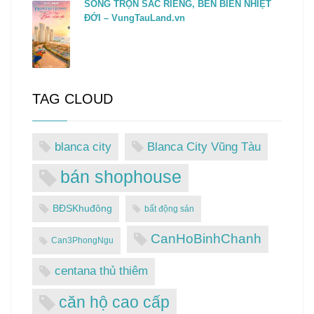
SỐNG TRỌN SẮC RIÊNG, BÊN BIỂN NHIỆT
ĐỚI – VungTauLand.vn
TAG CLOUD
blanca city
Blanca City Vũng Tàu
bán shophouse
BĐSKhuđông
bất động sản
CanHoBinhChanh
Can3PhongNgu
centana thủ thiêm
căn hộ cao cấp