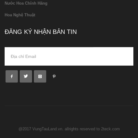
Nước Hoa Chính Hãng
Hoa Nghệ Thuật
ĐĂNG KÝ NHẬN BẢN TIN
@2017 VungTauLand.vn. allrights reserved to 2teck.com