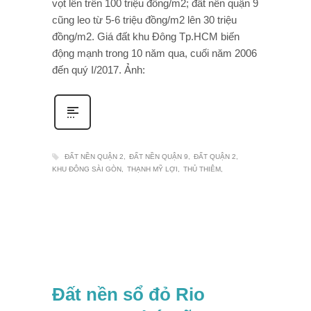
vọt lên trên 100 triệu đồng/m2; đất nền quận 9
cũng leo từ 5-6 triệu đồng/m2 lên 30 triệu
đồng/m2. Giá đất khu Đông Tp.HCM biến
động mạnh trong 10 năm qua, cuối năm 2006
đến quý I/2017. Ảnh:
ĐẤT NỀN QUẬN 2
ĐẤT NỀN QUẬN 9
ĐẤT QUẬN 2
KHU ĐÔNG SÀI GÒN
THẠNH MỸ LỢI
THỦ THIÊM
Đất nền sổ đỏ Rio