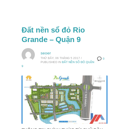
Đất nền sổ đỏ Rio
Grande – Quận 9
seoer
THỨ BẢY, 06 THÁNG 5 2017
/
0
PUBLISHED IN
ĐẤT NỀN SỔ ĐỎ QUẬN
9