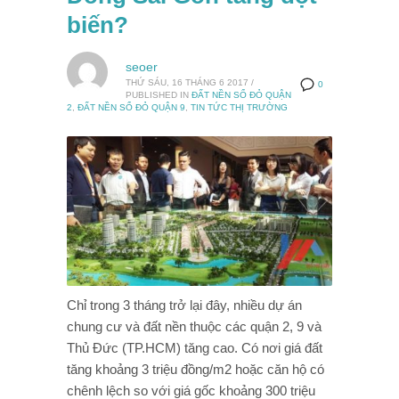
biến?
seoer
THỨ SÁU, 16 THÁNG 6 2017
/
0
PUBLISHED IN
ĐẤT NỀN SỔ ĐỎ QUẬN
2
,
ĐẤT NỀN SỔ ĐỎ QUẬN 9
,
TIN TỨC THỊ TRƯỜNG
Chỉ trong 3 tháng trở lại đây, nhiều dự án
chung cư và đất nền thuộc các quận 2, 9 và
Thủ Đức (TP.HCM) tăng cao. Có nơi giá đất
tăng khoảng 3 triệu đồng/m2 hoặc căn hộ có
chênh lệch so với giá gốc khoảng 300 triệu