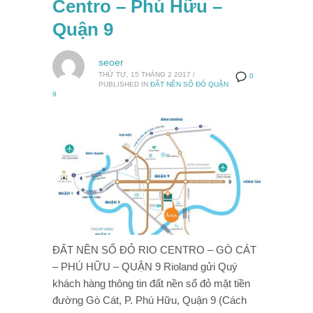
Centro – Phú Hữu –
Quận 9
seoer
THỨ TƯ, 15 THÁNG 2 2017
/
0
PUBLISHED IN
ĐẤT NỀN SỔ ĐỎ QUẬN
9
ĐẤT NỀN SỔ ĐỎ RIO CENTRO – GÒ CÁT
– PHÚ HỮU – QUẬN 9 Rioland gửi Quý
khách hàng thông tin đất nền sổ đỏ mặt tiền
đường Gò Cát, P. Phú Hữu, Quận 9 (Cách