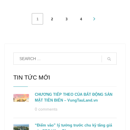
2
3
4
1
TIN TỨC MỚI
CHƯƠNG TIẾP THEO CỦA BẤT ĐỘNG SẢN
MẶT TIỀN BIỂN – VungTauLand.vn
0 comments
“Điểm vào” lý tưởng trước chu kỳ tăng giá