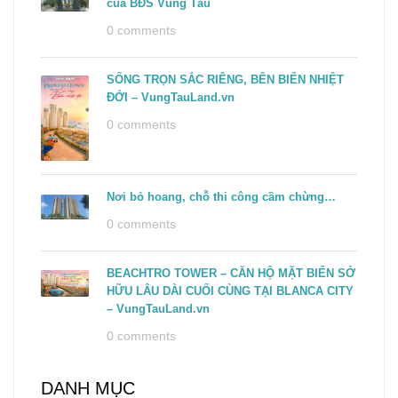
của BĐS Vũng Tàu
0 comments
SỐNG TRỌN SẮC RIÊNG, BÊN BIỂN NHIỆT
ĐỚI – VungTauLand.vn
0 comments
Nơi bỏ hoang, chỗ thi công cầm chừng…
0 comments
BEACHTRO TOWER – CĂN HỘ MẶT BIỂN SỞ
HỮU LÂU DÀI CUỐI CÙNG TẠI BLANCA CITY
– VungTauLand.vn
0 comments
DANH MỤC