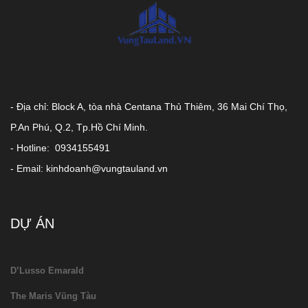
- Địa chỉ: Block A, tòa nhà Centana Thủ Thiêm, 36 Mai Chí Thọ,
P.An Phú, Q.2, Tp.Hồ Chí Minh.
- Hotline: 0934155491
- Email: kinhdoanh@vungtauland.vn
DỰ ÁN
D’Lusso Emarald
The Maris Vũng Tàu