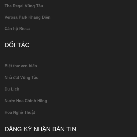
The Regal Vũng Tàu
Verosa Park Khang Điền
Căn hộ Ricca
ĐỐI TÁC
Biệt thự ven biển
Nhà đất Vũng Tàu
Du Lịch
Nước Hoa Chính Hãng
Hoa Nghệ Thuật
ĐĂNG KÝ NHẬN BẢN TIN