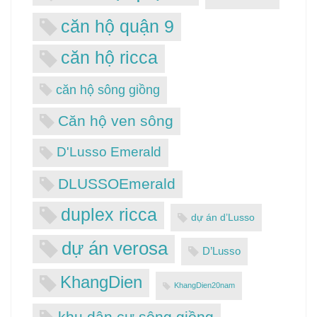
căn hộ quận 9
căn hộ ricca
căn hộ sông giồng
Căn hộ ven sông
D'Lusso Emerald
DLUSSOEmerald
duplex ricca
dự án d’Lusso
dự án verosa
D’Lusso
KhangDien
KhangDien20nam
khu dân cư sông giồng