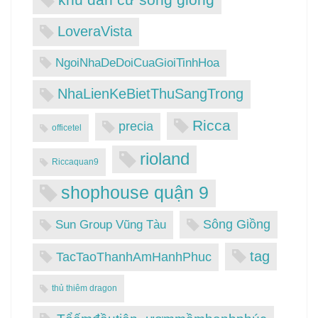
LoveraVista
NgoiNhaDeDoiCuaGioiTinhHoa
NhaLienKeBietThuSangTrong
Ricca
precia
officetel
rioland
Riccaquan9
shophouse quận 9
Sông Giồng
Sun Group Vũng Tàu
tag
TacTaoThanhAmHanhPhuc
thủ thiêm dragon