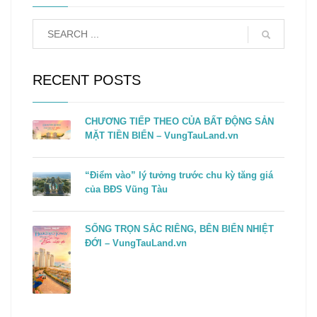
RECENT POSTS
CHƯƠNG TIẾP THEO CỦA BẤT ĐỘNG SẢN
MẶT TIỀN BIỂN – VungTauLand.vn
“Điểm vào” lý tưởng trước chu kỳ tăng giá
của BĐS Vũng Tàu
SỐNG TRỌN SẮC RIÊNG, BÊN BIỂN NHIỆT
ĐỚI – VungTauLand.vn