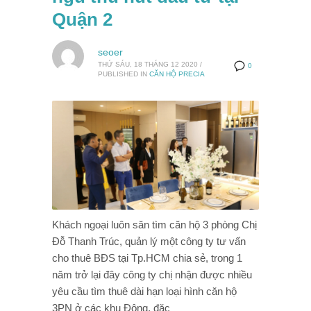
Quận 2
seoer
THỨ SÁU, 18 THÁNG 12 2020
/
0
PUBLISHED IN
CĂN HỘ PRECIA
Khách ngoại luôn săn tìm căn hộ 3 phòng Chị
Đỗ Thanh Trúc, quản lý một công ty tư vấn
cho thuê BĐS tại Tp.HCM chia sẻ, trong 1
năm trở lại đây công ty chị nhận được nhiều
yêu cầu tìm thuê dài hạn loại hình căn hộ
3PN ở các khu Đông, đặc