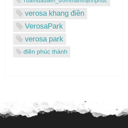
Tổấmđầutiên_ươmmầmhạnhphúc
verosa khang điền
VerosaPark
verosa park
điền phúc thành