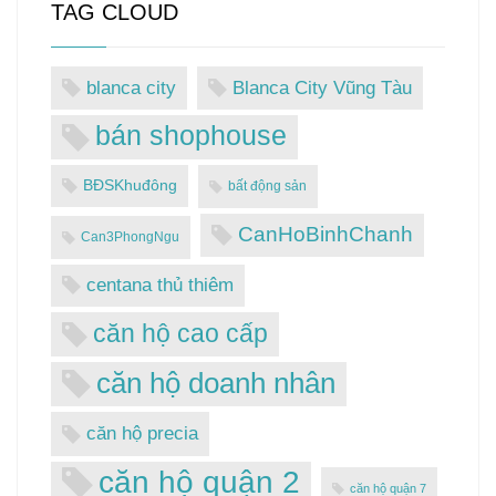
TAG CLOUD
blanca city
Blanca City Vũng Tàu
bán shophouse
BĐSKhuđông
bất động sản
CanHoBinhChanh
Can3PhongNgu
centana thủ thiêm
căn hộ cao cấp
căn hộ doanh nhân
căn hộ precia
căn hộ quận 2
căn hộ quận 7