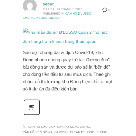
seoer
THỨ BA, 19 THÁNG 5 2020
/
0
PUBLISHED IN
CĂN HỘ D'LUSSO
EMERALD SÔNG GIỒNG
Sau đợt chững dài vì dịch Covid-19, khu
Đông nhanh chóng quay trở lại “đường đua”
bất động sản và được dự báo sẽ là “bến đỗ”
cho dòng tiền đầu tư sau mùa dịch. Theo ghi
nhận, cả thị trường khu Đông hiện chỉ có một
số ít dự án đủ điều kiện bán
CĂN HỘ CAO CẤP
CĂN HỘ SÔNG GIỒNG
CĂN HỘ VEN SÔNG
D’LUSSO
DỰ ÁN D’LUSSO
LUSSO