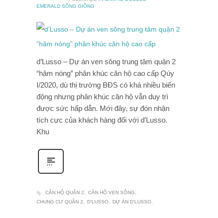
EMERALD SÔNG GIỒNG
d’Lusso – Dự án ven sông trung tâm quận 2
“hâm nóng” phân khúc căn hộ cao cấp Qúy
I/2020, dù thị trường BĐS có khá nhiều biến
động nhưng phân khúc căn hộ vẫn duy trì
được sức hấp dẫn. Mới đây, sự đón nhận
tích cực của khách hàng đối với d’Lusso.
Khu
CĂN HỘ QUẬN 2
CĂN HỘ VEN SÔNG
CHUNG CƯ QUẬN 2
D’LUSSO
DỰ ÁN D’LUSSO