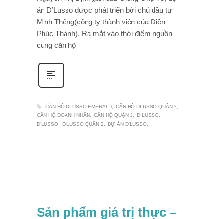
án D’Lusso được phát triển bởi chủ đầu tư
Minh Thông(công ty thành viên của Điền
Phúc Thành). Ra mắt vào thời điểm nguồn
cung căn hộ
CĂN HỘ DLUSSO EMERALD
CĂN HỘ DLUSSO QUẬN 2
CĂN HỘ DOANH NHÂN
CĂN HỘ QUẬN 2
D LUSSO
D’LUSSO
D'LUSSO QUẬN 2
DỰ ÁN D’LUSSO
Sản phẩm giá trị thực –