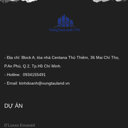
- Địa chỉ: Block A, tòa nhà Centana Thủ Thiêm, 36 Mai Chí Thọ,
P.An Phú, Q.2, Tp.Hồ Chí Minh.
- Hotline: 0934155491
- Email: kinhdoanh@vungtauland.vn
DỰ ÁN
D’Lusso Emarald