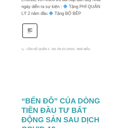
ngày diễn ra sự kiện :
Tặng PHÍ QUẢN
LÝ 2 năm đầu
Tặng BỘ BẾP
CĂN HỘ QUẬN 2
DỰ ÁN D’LUSSO
NHÀ MẪU
“BẾN ĐỖ” CỦA DÒNG
TIỀN ĐẦU TƯ BẤT
ĐỘNG SẢN SAU DỊCH