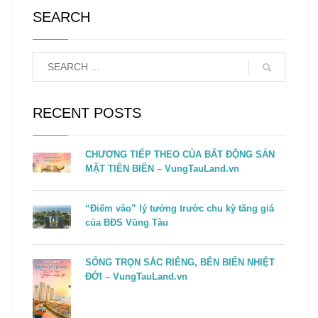
SEARCH
RECENT POSTS
CHƯƠNG TIẾP THEO CỦA BẤT ĐỘNG SẢN
MẶT TIỀN BIỂN – VungTauLand.vn
“Điểm vào” lý tưởng trước chu kỳ tăng giá
của BĐS Vũng Tàu
SỐNG TRỌN SẮC RIÊNG, BÊN BIỂN NHIỆT
ĐỚI – VungTauLand.vn