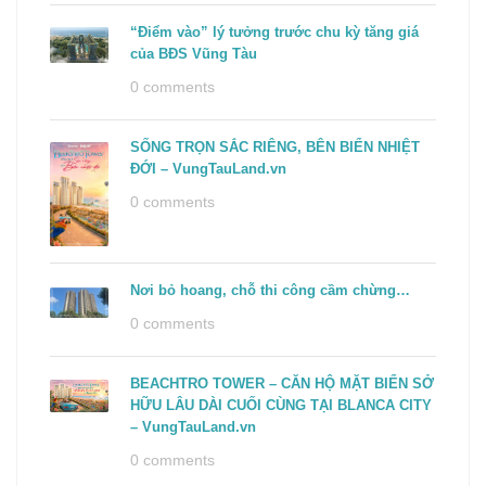
“Điểm vào” lý tưởng trước chu kỳ tăng giá
của BĐS Vũng Tàu
0 comments
SỐNG TRỌN SẮC RIÊNG, BÊN BIỂN NHIỆT
ĐỚI – VungTauLand.vn
0 comments
Nơi bỏ hoang, chỗ thi công cầm chừng…
0 comments
BEACHTRO TOWER – CĂN HỘ MẶT BIỂN SỞ
HỮU LÂU DÀI CUỐI CÙNG TẠI BLANCA CITY
– VungTauLand.vn
0 comments