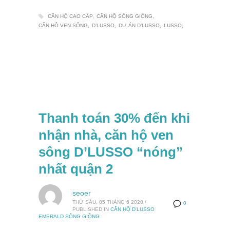
CĂN HỘ CAO CẤP
CĂN HỘ SÔNG GIỒNG
CĂN HỘ VEN SÔNG
D’LUSSO
DỰ ÁN D’LUSSO
LUSSO
Thanh toán 30% đến khi
nhận nhà, căn hộ ven
sông D’LUSSO “nóng”
nhất quận 2
seoer
THỨ SÁU, 05 THÁNG 6 2020
/
0
PUBLISHED IN
CĂN HỘ D'LUSSO
EMERALD SÔNG GIỒNG