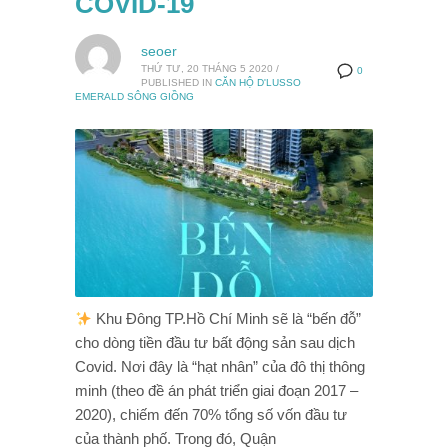
COVID-19
seoer
THỨ TƯ, 20 THÁNG 5 2020
/
0
PUBLISHED IN
CĂN HỘ D'LUSSO
EMERALD SÔNG GIỒNG
Khu Đông TP.Hồ Chí Minh sẽ là “bến đỗ”
cho dòng tiền đầu tư bất động sản sau dịch
Covid. Nơi đây là “hạt nhân” của đô thị thông
minh (theo đề án phát triển giai đoạn 2017 –
2020), chiếm đến 70% tổng số vốn đầu tư
của thành phố. Trong đó, Quận