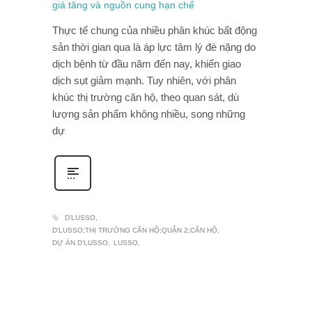
Thực tế chung của nhiều phân khúc bất động
sản thời gian qua là áp lực tâm lý đè nặng do
dịch bệnh từ đầu năm đến nay, khiến giao
dịch sụt giảm mạnh. Tuy nhiên, với phân
khúc thị trường căn hộ, theo quan sát, dù
lượng sản phẩm không nhiều, song những
dự
D’LUSSO
D’LUSSO;THỊ TRƯỜNG CĂN HỘ;QUẬN 2;CĂN HỘ
DỰ ÁN D’LUSSO
LUSSO