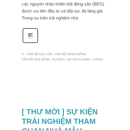
các nguyên nhân khiến bất động sản (BĐS)
được ưu tiên đầu tư và tiếp tục đà tăng giá.
Trong sự kiện trải nghiệm nhà
CĂN HỘ CAO CẤP
CĂN HỘ SÔNG GIỒNG
CĂN HỘ VEN SÔNG
D’LUSSO
DỰ ÁN D’LUSSO
LUSSO
[ THƯ MỜI ] SỰ KIỆN
TRẢI NGHIỆM THAM