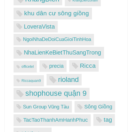
KhangDien20nam
khu dân cư sông giồng
LoveraVista
NgoiNhaDeDoiCuaGioiTinhHoa
NhaLienKeBietThuSangTrong
Ricca
precia
officetel
rioland
Riccaquan9
shophouse quận 9
Sông Giồng
Sun Group Vũng Tàu
tag
TacTaoThanhAmHanhPhuc