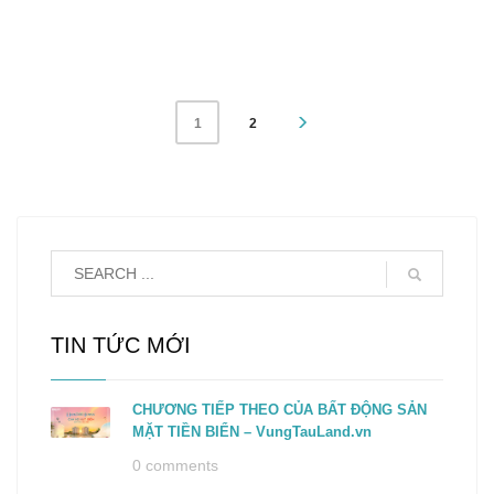
2
1
TIN TỨC MỚI
CHƯƠNG TIẾP THEO CỦA BẤT ĐỘNG SẢN
MẶT TIỀN BIỂN – VungTauLand.vn
0 comments