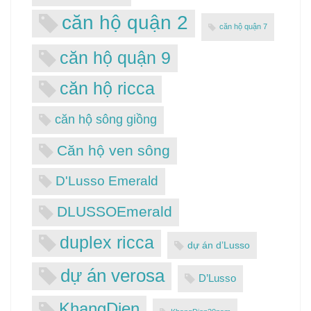
căn hộ quận 2
căn hộ quận 7
căn hộ quận 9
căn hộ ricca
căn hộ sông giồng
Căn hộ ven sông
D'Lusso Emerald
DLUSSOEmerald
duplex ricca
dự án d’Lusso
dự án verosa
D’Lusso
KhangDien