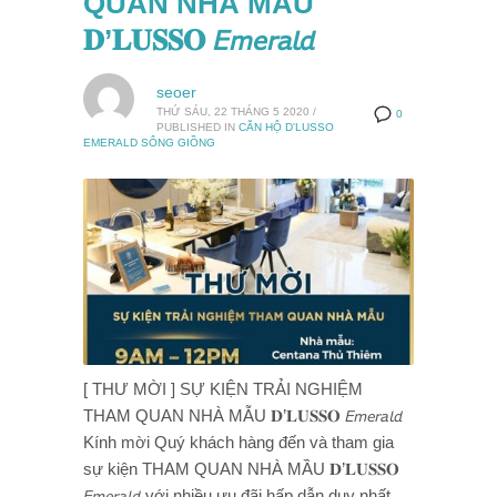
QUAN NHÀ MẪU
𝐃’𝐋𝐔𝐒𝐒𝐎 𝘌𝘮𝘦𝘳𝘢𝘭𝘥
seoer
THỨ SÁU, 22 THÁNG 5 2020
/
0
PUBLISHED IN
CĂN HỘ D'LUSSO
EMERALD SÔNG GIỒNG
[ THƯ MỜI ] SỰ KIỆN TRẢI NGHIỆM
THAM QUAN NHÀ MẪU 𝐃’𝐋𝐔𝐒𝐒𝐎 𝘌𝘮𝘦𝘳𝘢𝘭𝘥
Kính mời Quý khách hàng đến và tham gia
sự kiện THAM QUAN NHÀ MẦU 𝐃’𝐋𝐔𝐒𝐒𝐎
𝘌𝘮𝘦𝘳𝘢𝘭𝘥 với nhiều ưu đãi hấp dẫn duy nhất