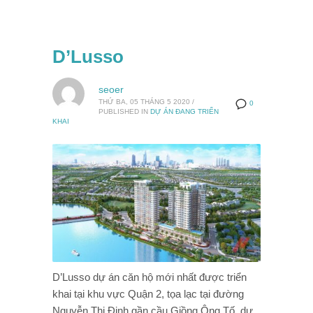
D’Lusso
seoer
THỨ BA, 05 THÁNG 5 2020
/
0
PUBLISHED IN
DỰ ÁN ĐANG TRIỂN
KHAI
D’Lusso dự án căn hộ mới nhất được triển
khai tại khu vực Quận 2, tọa lạc tại đường
Nguyễn Thị Định gần cầu Giồng Ông Tố, dự