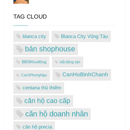
TAG CLOUD
blanca city
Blanca City Vũng Tàu
bán shophouse
BĐSKhuđông
bất động sản
CanHoBinhChanh
Can3PhongNgu
centana thủ thiêm
căn hộ cao cấp
căn hộ doanh nhân
căn hộ precia