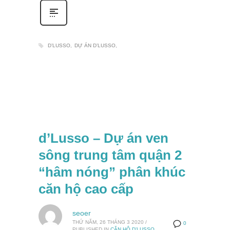
D’LUSSO
DỰ ÁN D’LUSSO
d’Lusso – Dự án ven
sông trung tâm quận 2
“hâm nóng” phân khúc
căn hộ cao cấp
seoer
THỨ NĂM, 26 THÁNG 3 2020
/
0
PUBLISHED IN
CĂN HỘ D'LUSSO