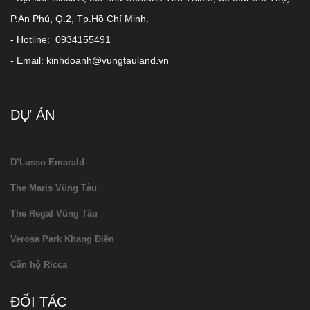
P.An Phú, Q.2, Tp.Hồ Chí Minh.
- Hotline: 0934155491
- Email: kinhdoanh@vungtauland.vn
DỰ ÁN
D’Lusso Emarald
The Maris Vũng Tàu
The Regal Vũng Tàu
Verosa Park Khang Điền
Căn hộ Ricca
ĐỐI TÁC