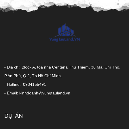
- Địa chỉ: Block A, tòa nhà Centana Thủ Thiêm, 36 Mai Chí Thọ,
P.An Phú, Q.2, Tp.Hồ Chí Minh.
- Hotline: 0934155491
- Email: kinhdoanh@vungtauland.vn
DỰ ÁN