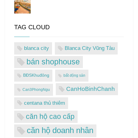
TAG CLOUD
blanca city
Blanca City Vũng Tàu
bán shophouse
BĐSKhuđông
bất động sản
CanHoBinhChanh
Can3PhongNgu
centana thủ thiêm
căn hộ cao cấp
căn hộ doanh nhân