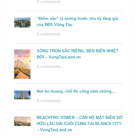
0 comments
“Điểm vào” lý tưởng trước chu kỳ tăng giá
của BĐS Vũng Tàu
0 comments
SỐNG TRỌN SẮC RIÊNG, BÊN BIỂN NHIỆT
ĐỚI – VungTauLand.vn
0 comments
Nơi bỏ hoang, chỗ thi công cầm chừng…
0 comments
BEACHTRO TOWER – CĂN HỘ MẶT BIỂN SỞ
HỮU LÂU DÀI CUỐI CÙNG TẠI BLANCA CITY
– VungTauLand.vn