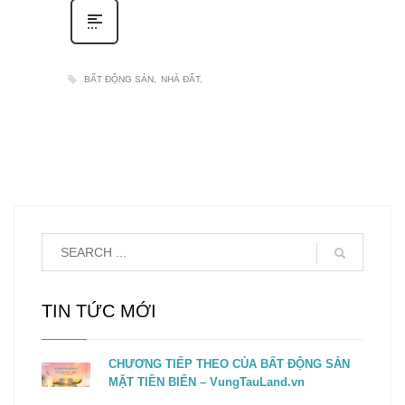
BẤT ĐỘNG SẢN
NHÀ ĐẤT
TIN TỨC MỚI
CHƯƠNG TIẾP THEO CỦA BẤT ĐỘNG SẢN
MẶT TIỀN BIỂN – VungTauLand.vn