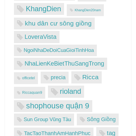
KhangDien
KhangDien20nam
khu dân cư sông giồng
LoveraVista
NgoiNhaDeDoiCuaGioiTinhHoa
NhaLienKeBietThuSangTrong
Ricca
precia
officetel
rioland
Riccaquan9
shophouse quận 9
Sông Giồng
Sun Group Vũng Tàu
tag
TacTaoThanhAmHanhPhuc