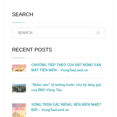
SEARCH
RECENT POSTS
CHƯƠNG TIẾP THEO CỦA BẤT ĐỘNG SẢN
MẶT TIỀN BIỂN – VungTauLand.vn
“Điểm vào” lý tưởng trước chu kỳ tăng giá
của BĐS Vũng Tàu
SỐNG TRỌN SẮC RIÊNG, BÊN BIỂN NHIỆT
ĐỚI – VungTauLand.vn