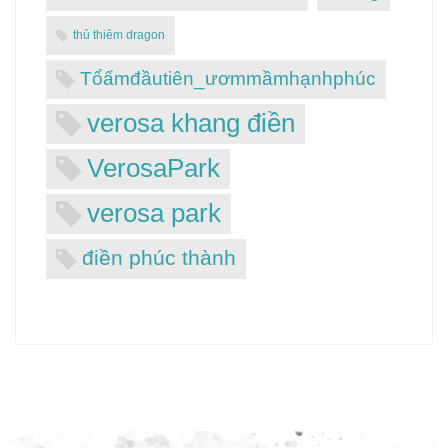
thủ thiêm dragon
Tổấmđầutiên_ươmmầmhạnhphúc
verosa khang điền
VerosaPark
verosa park
điền phúc thành