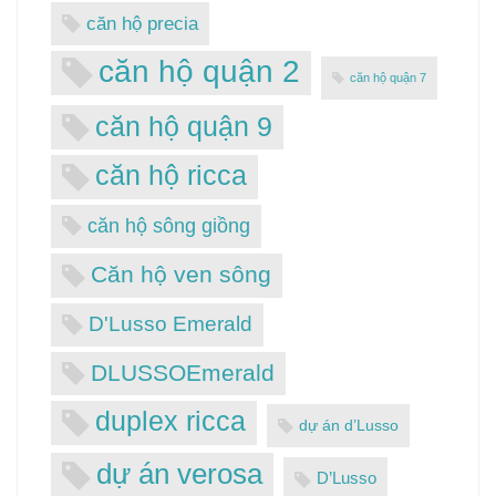
căn hộ precia
căn hộ quận 2
căn hộ quận 7
căn hộ quận 9
căn hộ ricca
căn hộ sông giồng
Căn hộ ven sông
D'Lusso Emerald
DLUSSOEmerald
duplex ricca
dự án d’Lusso
dự án verosa
D’Lusso