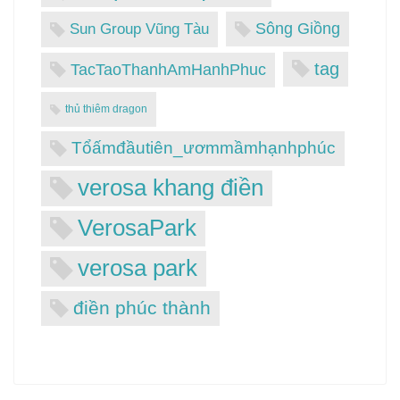
Sông Giồng
Sun Group Vũng Tàu
tag
TacTaoThanhAmHanhPhuc
thủ thiêm dragon
Tổấmđầutiên_ươmmầmhạnhphúc
verosa khang điền
VerosaPark
verosa park
điền phúc thành