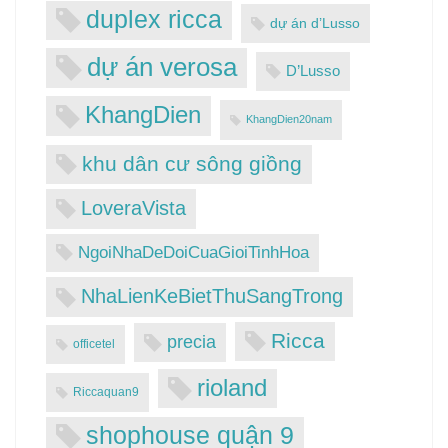
duplex ricca
dự án d’Lusso
dự án verosa
D’Lusso
KhangDien
KhangDien20nam
khu dân cư sông giồng
LoveraVista
NgoiNhaDeDoiCuaGioiTinhHoa
NhaLienKeBietThuSangTrong
Ricca
precia
officetel
rioland
Riccaquan9
shophouse quận 9