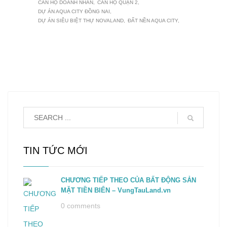
CĂN HỘ DOANH NHÂN
CĂN HỘ QUẬN 2
DỰ ÁN AQUA CITY ĐỒNG NAI
DỰ ÁN SIÊU BIỆT THỰ NOVALAND
ĐẤT NỀN AQUA CITY
TIN TỨC MỚI
CHƯƠNG TIẾP THEO CỦA BẤT ĐỘNG SẢN
MẶT TIỀN BIỂN – VungTauLand.vn
0 comments