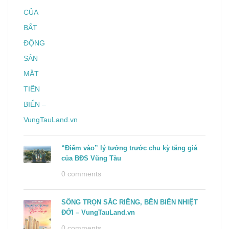
“Điểm vào” lý tưởng trước chu kỳ tăng giá
của BĐS Vũng Tàu
0 comments
SỐNG TRỌN SẮC RIÊNG, BÊN BIỂN NHIỆT
ĐỚI – VungTauLand.vn
0 comments