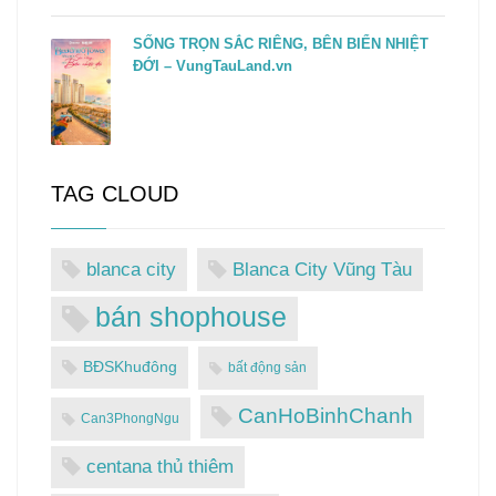
SỐNG TRỌN SẮC RIÊNG, BÊN BIỂN NHIỆT
ĐỚI – VungTauLand.vn
TAG CLOUD
blanca city
Blanca City Vũng Tàu
bán shophouse
BĐSKhuđông
bất động sản
CanHoBinhChanh
Can3PhongNgu
centana thủ thiêm