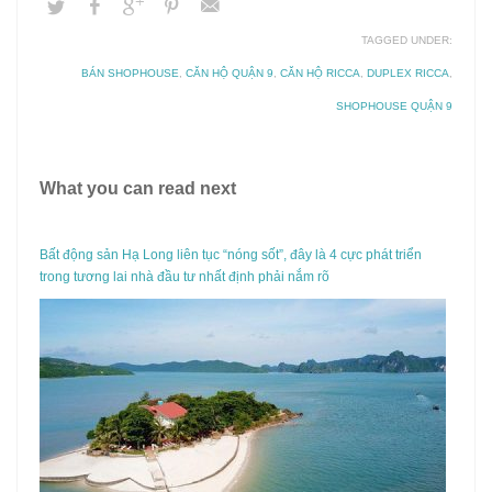
TAGGED UNDER:
BÁN SHOPHOUSE
,
CĂN HỘ QUẬN 9
,
CĂN HỘ RICCA
,
DUPLEX RICCA
,
SHOPHOUSE QUẬN 9
What you can read next
Bất động sản Hạ Long liên tục “nóng sốt”, đây là 4 cực phát triển
trong tương lai nhà đầu tư nhất định phải nắm rõ