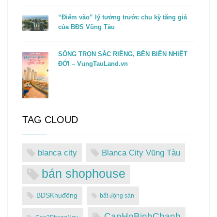
“Điểm vào” lý tưởng trước chu kỳ tăng giá
của BĐS Vũng Tàu
SỐNG TRỌN SẮC RIÊNG, BÊN BIỂN NHIỆT
ĐỚI – VungTauLand.vn
TAG CLOUD
blanca city
Blanca City Vũng Tàu
bán shophouse
BĐSKhuđông
bất động sản
CanHoBinhChanh