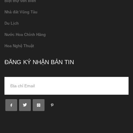
Biệt thự ven biển
Nhà đất Vũng Tàu
Du Lịch
Nước Hoa Chính Hãng
Hoa Nghệ Thuật
ĐĂNG KÝ NHẬN BẢN TIN