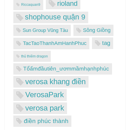
rioland
Riccaquan9
shophouse quận 9
Sông Giồng
Sun Group Vũng Tàu
tag
TacTaoThanhAmHanhPhuc
thủ thiêm dragon
Tổấmđầutiên_ươmmầmhạnhphúc
verosa khang điền
VerosaPark
verosa park
điền phúc thành