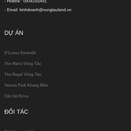
- Hotline: 0934155491
- Email: kinhdoanh@vungtauland.vn
DỰ ÁN
D’Lusso Emarald
The Maris Vũng Tàu
The Regal Vũng Tàu
Verosa Park Khang Điền
Căn hộ Ricca
ĐỐI TÁC