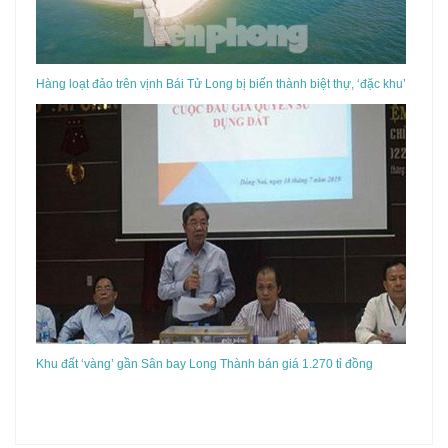
Hàng loạt đảo trên vịnh Bái Tử Long bị biến thành biệt thự, ‘đặc khu’
Khu đất ‘vàng’ gần Sân bay Long Thành bán giá 1.270 tỉ đồng