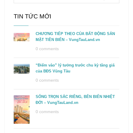
TIN TỨC MỚI
CHƯƠNG TIẾP THEO CỦA BẤT ĐỘNG SẢN
MẶT TIỀN BIỂN – VungTauLand.vn
0 comments
“Điểm vào” lý tưởng trước chu kỳ tăng giá
của BĐS Vũng Tàu
0 comments
SỐNG TRỌN SẮC RIÊNG, BÊN BIỂN NHIỆT
ĐỚI – VungTauLand.vn
0 comments