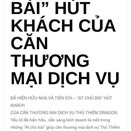
BÀI” HÚT
KHÁCH CỦA
CĂN
THƯƠNG
MẠI DỊCH VỤ
ĐÃ HIỆN HỮU NHÀ VÀ TIỆN ÍCH – “ÁT CHỦ BÀI” HÚT
KHÁCH
CỦA CĂN THƯƠNG MẠI DỊCH VỤ THỦ THIÊM DRAGON
Yếu tố đã hiện hữu, sẵn sàng kinh doanh là một trong
những “Át chủ bài” giúp căn thương mại dịch vụ Thủ Thiêm