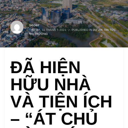
seoer
THỨ BA, 11 THÁNG 5 2021
/
PUBLISHED IN
DỰ ÁN
,
TIN TỨC
THỊ TRƯỜNG
ĐÃ HIỆN
HỮU NHÀ
VÀ TIỆN ÍCH
– “ÁT CHỦ