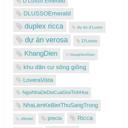
D'Lusso Emerald
DLUSSOEmerald
duplex ricca
dự án d’Lusso
dự án verosa
D’Lusso
KhangDien
KhangDien20nam
khu dân cư sông giồng
LoveraVista
NgoiNhaDeDoiCuaGioiTinhHoa
NhaLienKeBietThuSangTrong
Ricca
precia
officetel