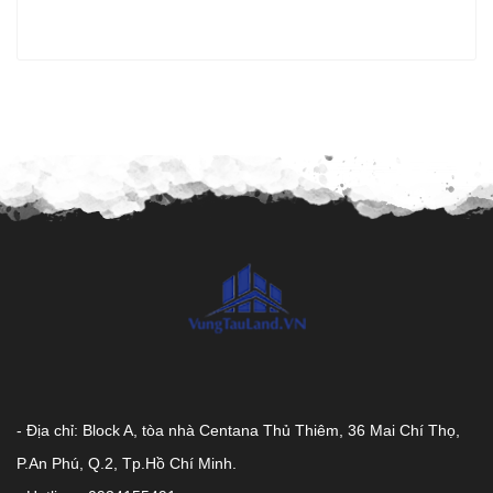
- Địa chỉ: Block A, tòa nhà Centana Thủ Thiêm, 36 Mai Chí Thọ,
P.An Phú, Q.2, Tp.Hồ Chí Minh.