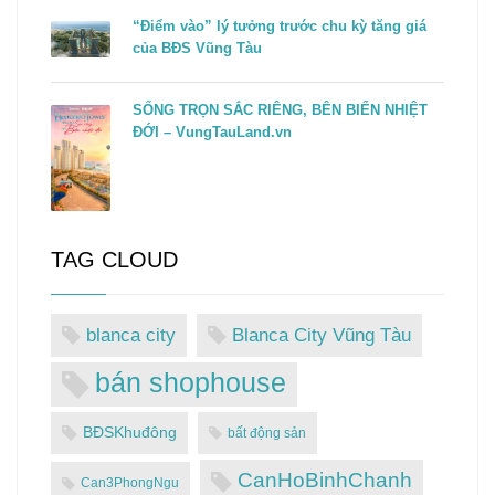
“Điểm vào” lý tưởng trước chu kỳ tăng giá
của BĐS Vũng Tàu
SỐNG TRỌN SẮC RIÊNG, BÊN BIỂN NHIỆT
ĐỚI – VungTauLand.vn
TAG CLOUD
blanca city
Blanca City Vũng Tàu
bán shophouse
BĐSKhuđông
bất động sản
CanHoBinhChanh
Can3PhongNgu