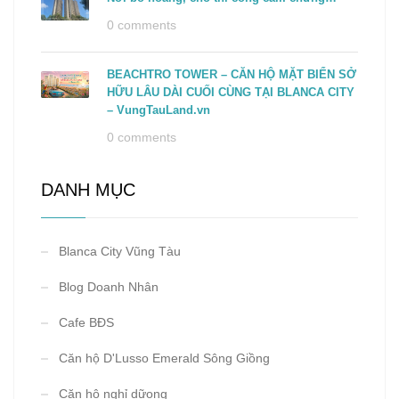
0 comments
BEACHTRO TOWER – CĂN HỘ MẶT BIỂN SỞ
HỮU LÂU DÀI CUỐI CÙNG TẠI BLANCA CITY
– VungTauLand.vn
0 comments
DANH MỤC
Blanca City Vũng Tàu
Blog Doanh Nhân
Cafe BĐS
Căn hộ D'Lusso Emerald Sông Giồng
Căn hộ nghỉ dữong