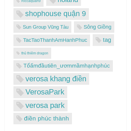
Riccaquan9
shophouse quận 9
Sông Giồng
Sun Group Vũng Tàu
tag
TacTaoThanhAmHanhPhuc
thủ thiêm dragon
Tổấmđầutiên_ươmmầmhạnhphúc
verosa khang điền
VerosaPark
verosa park
điền phúc thành