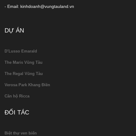
- Email: kinhdoanh@vungtauland.vn
DỰ ÁN
D’Lusso Emarald
The Maris Vũng Tàu
The Regal Vũng Tàu
Verosa Park Khang Điền
Căn hộ Ricca
ĐỐI TÁC
Biệt thự ven biển