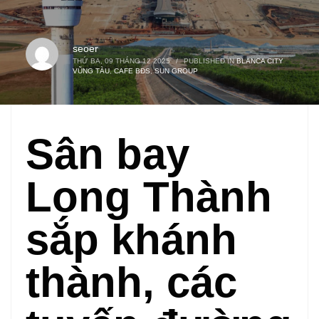
seoer
THỨ BA, 09 THÁNG 12 2025
/
PUBLISHED IN
BLANCA CITY
VŨNG TÀU
,
CAFE BĐS
,
SUN GROUP
Sân bay
Long Thành
sắp khánh
thành, các