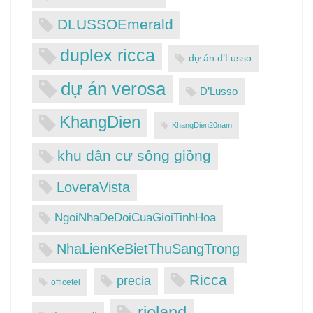
DLUSSOEmerald
duplex ricca
dự án d’Lusso
dự án verosa
D’Lusso
KhangDien
KhangDien20nam
khu dân cư sông giồng
LoveraVista
NgoiNhaDeDoiCuaGioiTinhHoa
NhaLienKeBietThuSangTrong
Ricca
precia
officetel
rioland