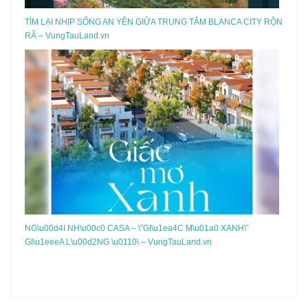
TÌM LẠI NHỊP SỐNG AN YÊN GIỮA TRUNG TÂM BLANCA CITY RỘN
RÃ – VungTauLand.vn
NG\u00d4I NH\u00c0 CASA – \”GI\u1ea4C M\u01a0 XANH\”
GI\u1eeeA L\u00d2NG \u0110\ – VungTauLand.vn