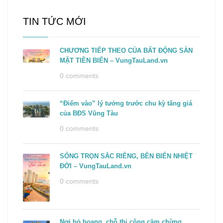
TIN TỨC MỚI
CHƯƠNG TIẾP THEO CỦA BẤT ĐỘNG SẢN
MẶT TIỀN BIỂN – VungTauLand.vn
0 comments
“Điểm vào” lý tưởng trước chu kỳ tăng giá
của BĐS Vũng Tàu
0 comments
SỐNG TRỌN SẮC RIÊNG, BÊN BIỂN NHIỆT
ĐỚI – VungTauLand.vn
0 comments
Nơi bỏ hoang, chỗ thi công cầm chừng…