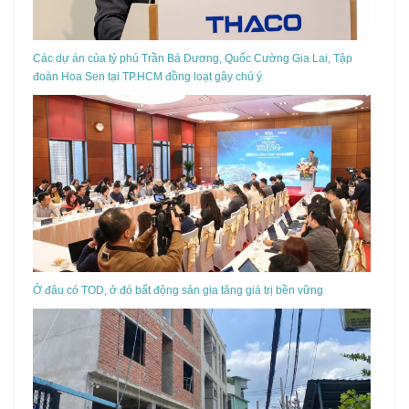
Các dự án của tỷ phú Trần Bá Dương, Quốc Cường Gia Lai, Tập
đoàn Hoa Sen tại TP.HCM đồng loạt gây chú ý
Ở đâu có TOD, ở đó bất động sản gia tăng giá trị bền vững