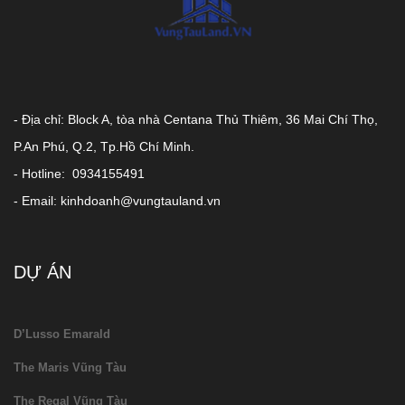
- Địa chỉ: Block A, tòa nhà Centana Thủ Thiêm, 36 Mai Chí Thọ,
P.An Phú, Q.2, Tp.Hồ Chí Minh.
- Hotline: 0934155491
- Email: kinhdoanh@vungtauland.vn
DỰ ÁN
D’Lusso Emarald
The Maris Vũng Tàu
The Regal Vũng Tàu