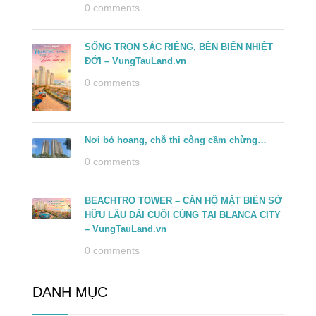
0 comments
SỐNG TRỌN SẮC RIÊNG, BÊN BIỂN NHIỆT
ĐỚI – VungTauLand.vn
0 comments
Nơi bỏ hoang, chỗ thi công cầm chừng…
0 comments
BEACHTRO TOWER – CĂN HỘ MẶT BIỂN SỞ
HỮU LÂU DÀI CUỐI CÙNG TẠI BLANCA CITY
– VungTauLand.vn
0 comments
DANH MỤC