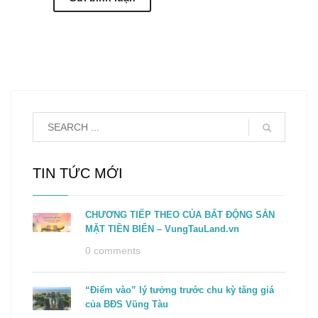
TIN TỨC MỚI
CHƯƠNG TIẾP THEO CỦA BẤT ĐỘNG SẢN
MẶT TIỀN BIỂN – VungTauLand.vn
0 comments
“Điểm vào” lý tưởng trước chu kỳ tăng giá
của BĐS Vũng Tàu