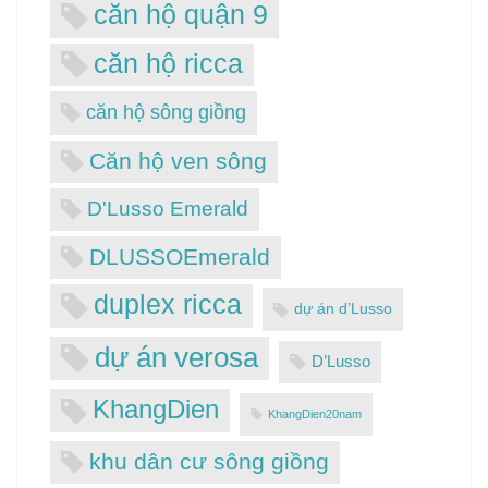
căn hộ quận 9
căn hộ ricca
căn hộ sông giồng
Căn hộ ven sông
D'Lusso Emerald
DLUSSOEmerald
duplex ricca
dự án d’Lusso
dự án verosa
D’Lusso
KhangDien
KhangDien20nam
khu dân cư sông giồng