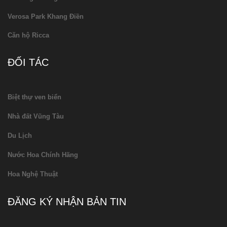
Verosa Park Khang Điền
Căn hộ Ricca
ĐỐI TÁC
Biệt thự ven biển
Nhà đất Vũng Tàu
Du Lịch
Nước Hoa Chính Hãng
Hoa Nghệ Thuật
ĐĂNG KÝ NHẬN BẢN TIN