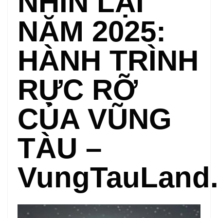
NHÌN LẠI
NĂM 2025:
HÀNH TRÌNH
RỰC RỠ
CỦA VŨNG
TÀU –
VungTauLand