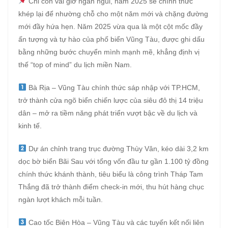
Chỉ còn vài giờ ngắn ngủi, năm 2025 sẽ chính thức
khép lại để nhường chỗ cho một năm mới và chặng đường
mới đầy hứa hẹn. Năm 2025 vừa qua là một cột mốc đầy
ấn tượng và tự hào của phố biển Vũng Tàu, được ghi dấu
bằng những bước chuyển mình mạnh mẽ, khẳng định vị
thế “top of mind” du lịch miền Nam.
Bà Rịa – Vũng Tàu chính thức sáp nhập với TP.HCM,
trở thành cửa ngõ biển chiến lược của siêu đô thị 14 triệu
dân – mở ra tiềm năng phát triển vượt bậc về du lịch và
kinh tế.
Dự án chỉnh trang trục đường Thùy Vân, kéo dài 3,2 km
dọc bờ biển Bãi Sau với tổng vốn đầu tư gần 1.100 tỷ đồng
chính thức khánh thành, tiêu biểu là công trình Tháp Tam
Thắng đã trở thành điểm check-in mới, thu hút hàng chục
ngàn lượt khách mỗi tuần.
Cao tốc Biên Hòa – Vũng Tàu và các tuyến kết nối liên