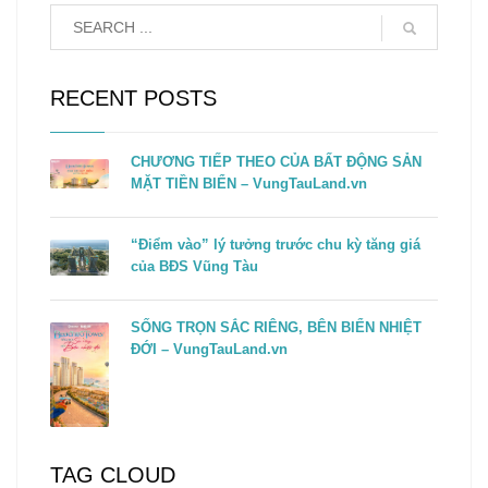
RECENT POSTS
CHƯƠNG TIẾP THEO CỦA BẤT ĐỘNG SẢN
MẶT TIỀN BIỂN – VungTauLand.vn
“Điểm vào” lý tưởng trước chu kỳ tăng giá
của BĐS Vũng Tàu
SỐNG TRỌN SẮC RIÊNG, BÊN BIỂN NHIỆT
ĐỚI – VungTauLand.vn
TAG CLOUD