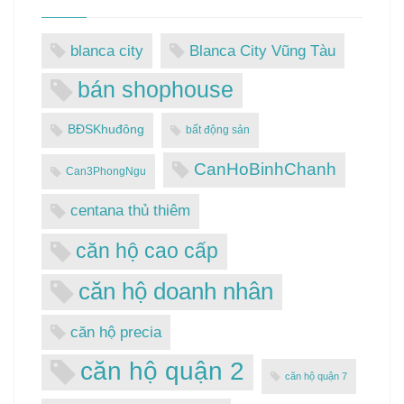
blanca city
Blanca City Vũng Tàu
bán shophouse
BĐSKhuđông
bất động sản
CanHoBinhChanh
Can3PhongNgu
centana thủ thiêm
căn hộ cao cấp
căn hộ doanh nhân
căn hộ precia
căn hộ quận 2
căn hộ quận 7