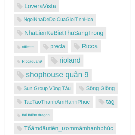
LoveraVista
NgoiNhaDeDoiCuaGioiTinhHoa
NhaLienKeBietThuSangTrong
Ricca
precia
officetel
rioland
Riccaquan9
shophouse quận 9
Sông Giồng
Sun Group Vũng Tàu
tag
TacTaoThanhAmHanhPhuc
thủ thiêm dragon
Tổấmđầutiên_ươmmầmhạnhphúc