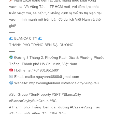
Năm 2026 đang đến rất gần, mang theo khát vọng
vươn xa. Và Vũng Tàu – TP.HCM mới, với tiềm lực phát
triển vượt trội, sẽ tiếp tục khẳng định vị thế đô thị hiện đại,
vươn mình mạnh mẽ trên bản đồ du lịch Việt Nam và thế
giới!
—–
BLANCA CITY
THÀNH PHỐ TRẮNG BÊN ĐẠI DƯƠNG
—–
Đường 3 Tháng 2, Phường Rạch Dừa & Phường Phước
Thắng, Thành phố Hồ Chí Minh, Việt Nam
Hotline: tel:”+84931951589″
Email: mailto:nguyennt6868@gmail.com
Website: https://vungtauland.vn/blanca-city-vung-tau
#SunGroup #SunProperty #SPT #BlancaCity
#BlancaCitybySunGroup #BC
#Thành_phố_Trắng_bên_đại_dương #Casa #Vũng_Tàu
#Thành_phố_Vũng_Tàu #Sài_Gòn