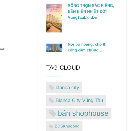
SỐNG TRỌN SẮC RIÊNG,
BÊN BIỂN NHIỆT ĐỚI –
VungTauLand.vn
Nơi bỏ hoang, chỗ thi
àu
công cầm chừng…
TAG CLOUD
blanca city
Blanca City Vũng Tàu
bán shophouse
BĐSKhuđông