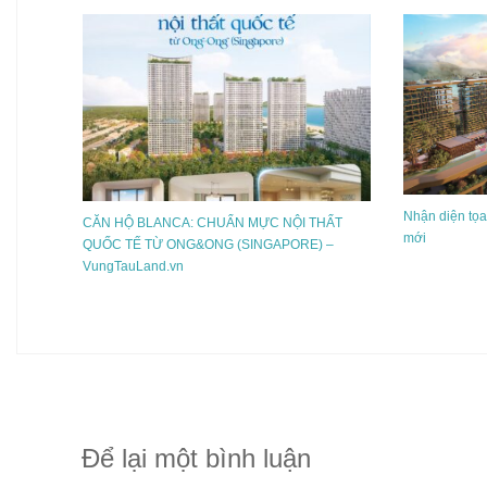
Nhận diện tọa
CĂN HỘ BLANCA: CHUẨN MỰC NỘI THẤT
mới
QUỐC TẾ TỪ ONG&ONG (SINGAPORE) –
VungTauLand.vn
Để lại một bình luận