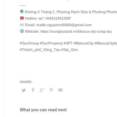
—–
Đường 3 Tháng 2, Phường Rạch Dừa & Phường Phước 
Hotline: tel:”+84931951589″
Email: mailto:nguyennt6868@gmail.com
Website: https://vungtauland.vn/blanca-city-vung-tau
#SunGroup #SunProperty #SPT #BlancaCity #BlancaCi
#Thành_phố_Vũng_Tàu #Sài_Gòn
What you can read next