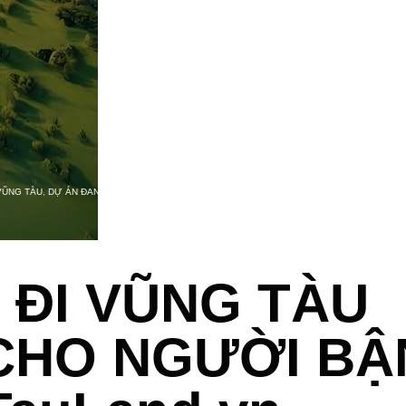
VŨNG TÀU
,
DỰ ÁN ĐANG TRIỂN KHAI
,
SUN GROUP
 ĐI VŨNG TÀU
CHO NGƯỜI BẬ