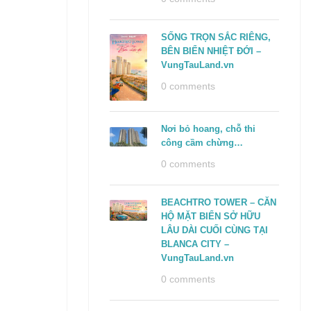
SỐNG TRỌN SẮC RIÊNG,
BÊN BIỂN NHIỆT ĐỚI –
VungTauLand.vn
0 comments
Nơi bỏ hoang, chỗ thi
công cầm chừng…
0 comments
BEACHTRO TOWER – CĂN
HỘ MẶT BIỂN SỞ HỮU
LÂU DÀI CUỐI CÙNG TẠI
BLANCA CITY –
VungTauLand.vn
0 comments