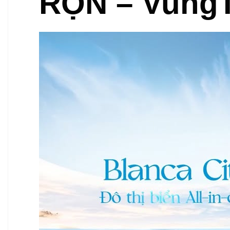
RỘN – Vung