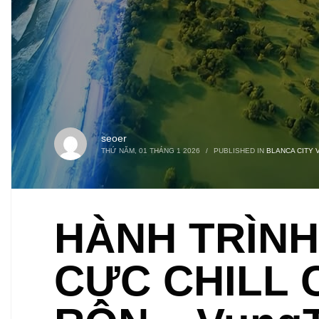
seoer
THỨ NĂM, 01 THÁNG 1 2026
/
PUBLISHED IN
BLANCA CITY 
HÀNH TRÌNH
CỰC CHILL 