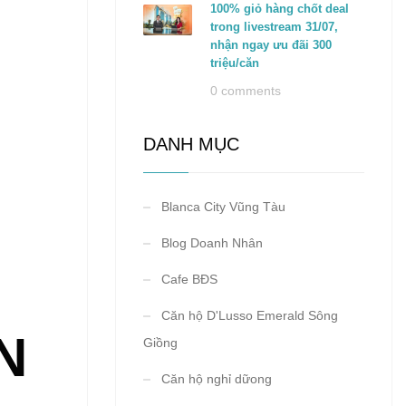
100% giỏ hàng chốt deal
trong livestream 31/07,
nhận ngay ưu đãi 300
triệu/căn
0 comments
DANH MỤC
Blanca City Vũng Tàu
Blog Doanh Nhân
Cafe BĐS
Căn hộ D'Lusso Emerald Sông
N
Giồng
Căn hộ nghỉ dữong