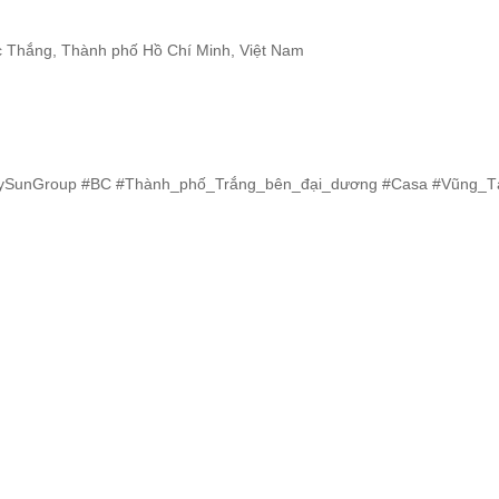
Thắng, Thành phố Hồ Chí Minh, Việt Nam
tybySunGroup #BC #Thành_phố_Trắng_bên_đại_dương #Casa #Vũng_T