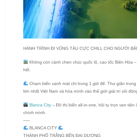
HÀNH TRÌNH ĐI VŨNG TÀU CỰC CHILL CHO NGƯỜI B
Không còn cảnh chen chúc quốc lộ, cao tốc Biên Hòa –
hết.
Chạm biển xanh mát chỉ trong 1 giờ để: Thư giãn trong 
lớn nhất Việt Nam và hòa mình vào thế giới giải trí sôi đ
Blanca City
– Đô thị biển all-in-one, hội tụ trọn vẹn ti
chính mình.
—–
BLANCA CITY
THÀNH PHỐ TRẮNG BÊN ĐẠI DƯƠNG