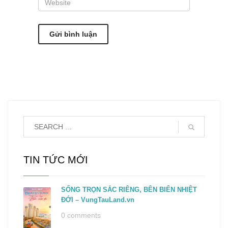
TIN TỨC MỚI
SỐNG TRỌN SẮC RIÊNG, BÊN BIỂN NHIỆT
ĐỚI – VungTauLand.vn
0 comments