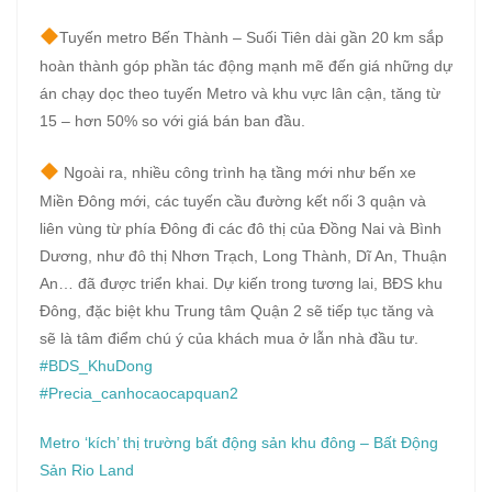
Tuyến metro Bến Thành – Suối Tiên dài gần 20 km sắp
hoàn thành góp phần tác động mạnh mẽ đến giá những dự
án chạy dọc theo tuyến Metro và khu vực lân cận, tăng từ
15 – hơn 50% so với giá bán ban đầu.
Ngoài ra, nhiều công trình hạ tầng mới như bến xe
Miền Đông mới, các tuyến cầu đường kết nối 3 quận và
liên vùng từ phía Đông đi các đô thị của Đồng Nai và Bình
Dương, như đô thị Nhơn Trạch, Long Thành, Dĩ An, Thuận
An… đã được triển khai. Dự kiến trong tương lai, BĐS khu
Đông, đặc biệt khu Trung tâm Quận 2 sẽ tiếp tục tăng và
sẽ là tâm điểm chú ý của khách mua ở lẫn nhà đầu tư.
#BDS_KhuDong
#Precia_canhocaocapquan2
Metro ‘kích’ thị trường bất động sản khu đông – Bất Động
Sản Rio Land