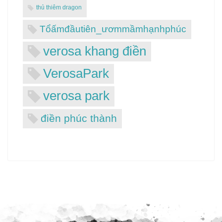
thủ thiêm dragon
Tổấmđầutiên_ươmmầmhạnhphúc
verosa khang điền
VerosaPark
verosa park
điền phúc thành