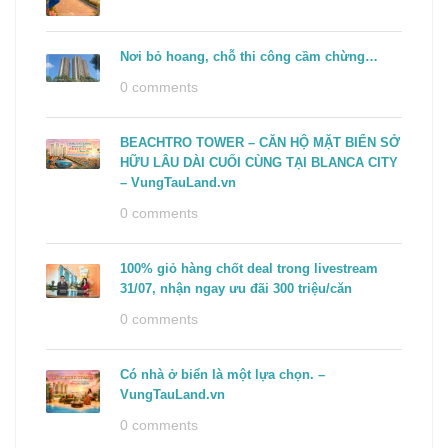
Nơi bỏ hoang, chỗ thi công cầm chừng…
0 comments
BEACHTRO TOWER – CĂN HỘ MẶT BIỂN SỞ
HỮU LÂU DÀI CUỐI CÙNG TẠI BLANCA CITY
– VungTauLand.vn
0 comments
100% giỏ hàng chốt deal trong livestream
31/07, nhận ngay ưu đãi 300 triệu/căn
0 comments
Có nhà ở biển là một lựa chọn. –
VungTauLand.vn
0 comments