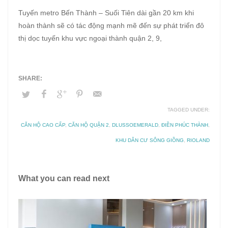
Tuyến metro Bến Thành – Suối Tiên dài gần 20 km khi
hoàn thành sẽ có tác động mạnh mẽ đến sự phát triển đô
thị dọc tuyến khu vực ngoại thành quận 2, 9,
TAGGED UNDER:
CĂN HỘ CAO CẤP
,
CĂN HỘ QUẬN 2
,
DLUSSOEMERALD
,
ĐIỀN PHÚC THÀNH
,
KHU DÂN CƯ SÔNG GIỒNG
,
RIOLAND
What you can read next