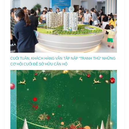
CUỐI TUẦN, KHÁCH HÀNG VẪN TẤP NẬP “TRANH THỦ” NHỮNG
CƠ HỘI CUỐI ĐỂ SỞ HỮU CĂN HỘ