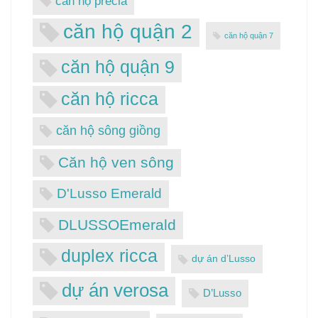
căn hộ precia
căn hộ quận 2
căn hộ quận 7
căn hộ quận 9
căn hộ ricca
căn hộ sông giồng
Căn hộ ven sông
D'Lusso Emerald
DLUSSOEmerald
duplex ricca
dự án d’Lusso
dự án verosa
D’Lusso