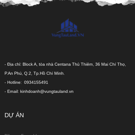
- Địa chỉ: Block A, tòa nhà Centana Thủ Thiêm, 36 Mai Chí Thọ,
P.An Phú, Q.2, Tp.Hồ Chí Minh.
- Hotline: 0934155491
- Email: kinhdoanh@vungtauland.vn
DỰ ÁN