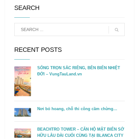
SEARCH
RECENT POSTS
SỐNG TRỌN SẮC RIÊNG, BÊN BIỂN NHIỆT
ĐỚI – VungTauLand.vn
Nơi bỏ hoang, chỗ thi công cầm chừng…
BEACHTRO TOWER – CĂN HỘ MẶT BIỂN SỞ
HỮU LÂU DÀI CUỐI CÙNG TẠI BLANCA CITY