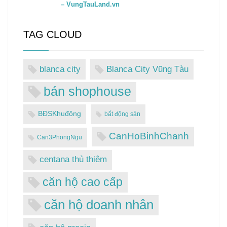
– VungTauLand.vn
TAG CLOUD
blanca city
Blanca City Vũng Tàu
bán shophouse
BĐSKhuđông
bất động sản
CanHoBinhChanh
Can3PhongNgu
centana thủ thiêm
căn hộ cao cấp
căn hộ doanh nhân