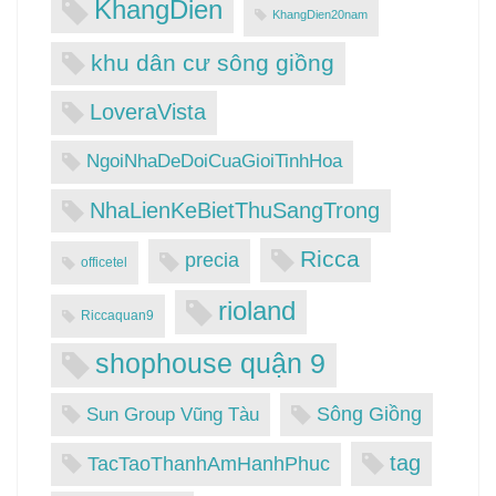
KhangDien
KhangDien20nam
khu dân cư sông giồng
LoveraVista
NgoiNhaDeDoiCuaGioiTinhHoa
NhaLienKeBietThuSangTrong
Ricca
precia
officetel
rioland
Riccaquan9
shophouse quận 9
Sông Giồng
Sun Group Vũng Tàu
tag
TacTaoThanhAmHanhPhuc