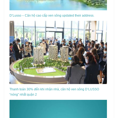
D’Lusso – Căn hộ cao cấp ven sông updated their address.
Thanh toán 30% đến khi nhận nhà, căn hộ ven sông D’LUSSO
“nóng” nhất quận 2