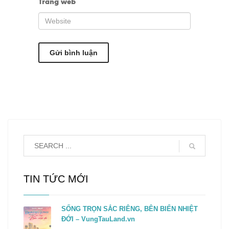
Trang web
TIN TỨC MỚI
SỐNG TRỌN SẮC RIÊNG, BÊN BIỂN NHIỆT
ĐỚI – VungTauLand.vn