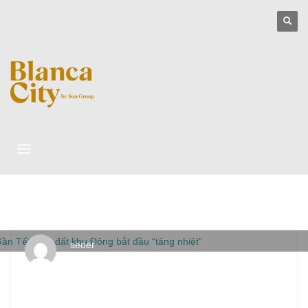
seoer
THỨ BA, 14 THÁNG 1 2020
/
PUBLISHED IN
CĂN HỘ D'LUSSO
EMERALD SÔNG GIỒNG