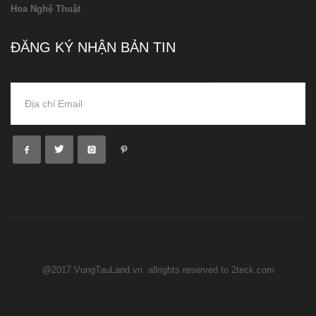
Hoa Nghệ Thuật
ĐĂNG KÝ NHẬN BẢN TIN
@2017 VungTauLand.vn. allrights reserved to 2teck.com