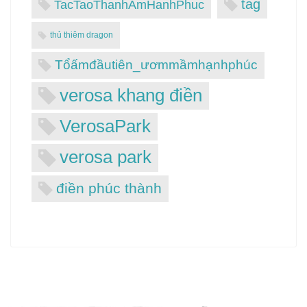
tag
TacTaoThanhAmHanhPhuc
thủ thiêm dragon
Tổấmđầutiên_ươmmầmhạnhphúc
verosa khang điền
VerosaPark
verosa park
điền phúc thành