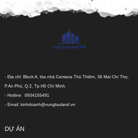
- Địa chỉ: Block A, tòa nhà Centana Thủ Thiêm, 36 Mai Chí Thọ,
P.An Phú, Q.2, Tp.Hồ Chí Minh.
- Hotline: 0934155491
- Email: kinhdoanh@vungtauland.vn
DỰ ÁN