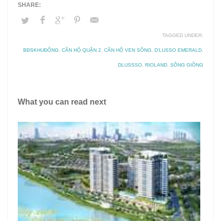
TAGGED UNDER:
BĐSKHUĐÔNG
,
CĂN HỘ QUẬN 2
,
CĂN HỘ VEN SÔNG
,
D'LUSSO EMERALD
,
DLUSSSO
,
RIOLAND
,
SÔNG GIỒNG
What you can read next