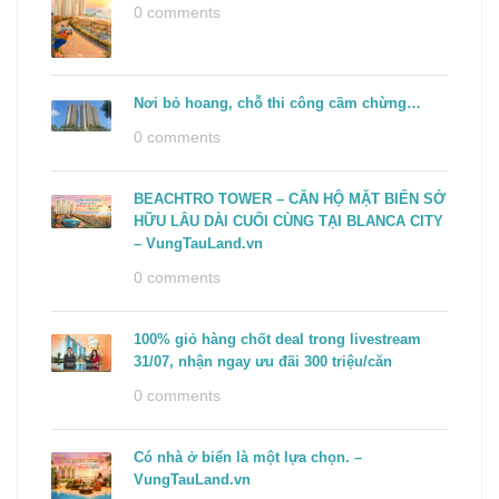
0 comments
Nơi bỏ hoang, chỗ thi công cầm chừng…
0 comments
BEACHTRO TOWER – CĂN HỘ MẶT BIỂN SỞ
HỮU LÂU DÀI CUỐI CÙNG TẠI BLANCA CITY
– VungTauLand.vn
0 comments
100% giỏ hàng chốt deal trong livestream
31/07, nhận ngay ưu đãi 300 triệu/căn
0 comments
Có nhà ở biển là một lựa chọn. –
VungTauLand.vn