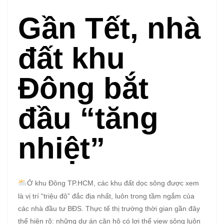
Gần Tết, nhà
đất khu
Đông bắt
đầu “tăng
nhiệt”
Ở khu Đông TP.HCM, các khu đất dọc sông được xem
là vị trí “triệu đô” đắc địa nhất, luôn trong tầm ngắm của
các nhà đầu tư BĐS. Thực tế thị trường thời gian gần đây
thể hiện rõ: những dự án căn hộ có lợi thế view sông luôn