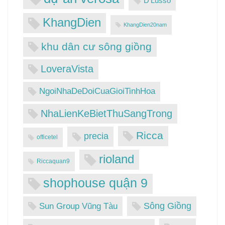
D’Lusso
KhangDien
KhangDien20nam
khu dân cư sông giồng
LoveraVista
NgoiNhaDeDoiCuaGioiTinhHoa
NhaLienKeBietThuSangTrong
Ricca
precia
officetel
rioland
Riccaquan9
shophouse quận 9
Sông Giồng
Sun Group Vũng Tàu