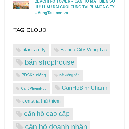
BEACHTRO TOWER – CĂN HỘ MẶT BIỂN SỞ
HỮU LÂU DÀI CUỐI CÙNG TẠI BLANCA CITY
– VungTauLand.vn
TAG CLOUD
blanca city
Blanca City Vũng Tàu
bán shophouse
BĐSKhuđông
bất động sản
CanHoBinhChanh
Can3PhongNgu
centana thủ thiêm
căn hộ cao cấp
căn hộ doanh nhân