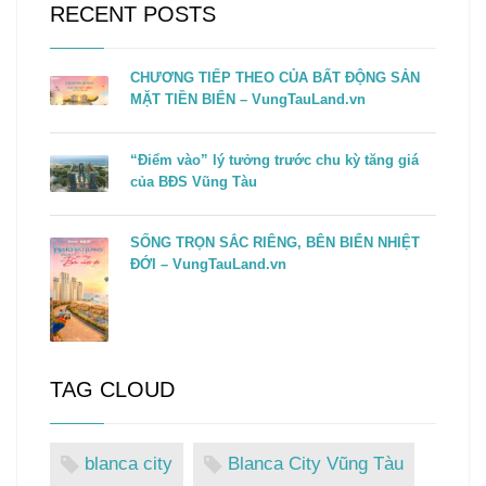
RECENT POSTS
CHƯƠNG TIẾP THEO CỦA BẤT ĐỘNG SẢN
MẶT TIỀN BIỂN – VungTauLand.vn
“Điểm vào” lý tưởng trước chu kỳ tăng giá
của BĐS Vũng Tàu
SỐNG TRỌN SẮC RIÊNG, BÊN BIỂN NHIỆT
ĐỚI – VungTauLand.vn
TAG CLOUD
blanca city
Blanca City Vũng Tàu