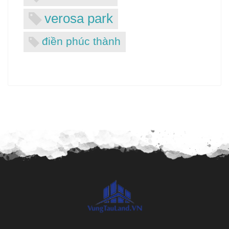
verosa park
điền phúc thành