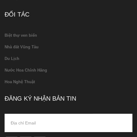
ĐỐI TÁC
Biệt thự ven biển
Nhà đất Vũng Tàu
Du Lịch
Nước Hoa Chính Hãng
Hoa Nghệ Thuật
ĐĂNG KÝ NHẬN BẢN TIN