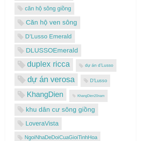
căn hộ sông giồng
Căn hộ ven sông
D'Lusso Emerald
DLUSSOEmerald
duplex ricca
dự án d’Lusso
dự án verosa
D’Lusso
KhangDien
KhangDien20nam
khu dân cư sông giồng
LoveraVista
NgoiNhaDeDoiCuaGioiTinhHoa