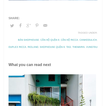
TAGGED UNDER:
BÁN SHOPHOUSE
,
CĂN HỘ QUẬN 9
,
CĂN HỘ RICCA
,
CANHODULICH
,
DUPLEX RICCA
,
RIOLAND
,
SHOPHOUSE QUẬN 9
,
TAG
,
THEMARIS
,
VUNGTAU
What you can read next