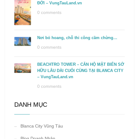
ĐỚI – VungTauLand.vn
0 comments
Nơi bỏ hoang, chỗ thi công cầm chừng…
0 comments
BEACHTRO TOWER – CĂN HỘ MẶT BIỂN SỞ
HỮU LÂU DÀI CUỐI CÙNG TẠI BLANCA CITY
– VungTauLand.vn
0 comments
DANH MỤC
Blanca City Vũng Tàu
Blog Doanh Nhân