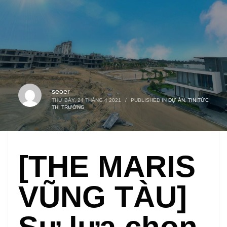
seoer
THỨ BẢY, 24 THÁNG 4 2021
/
PUBLISHED IN
DỰ ÁN
,
TIN TỨC
THỊ TRƯỜNG
[THE MARIS
VŨNG TÀU]