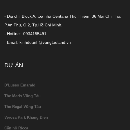
- Địa chỉ: Block A, tòa nhà Centana Thủ Thiêm, 36 Mai Chí Thọ,
P.An Phú, Q.2, Tp.Hồ Chí Minh.
- Hotline: 0934155491
- Email: kinhdoanh@vungtauland.vn
DỰ ÁN
D’Lusso Emarald
The Maris Vũng Tàu
The Regal Vũng Tàu
Verosa Park Khang Điền
Căn hộ Ricca