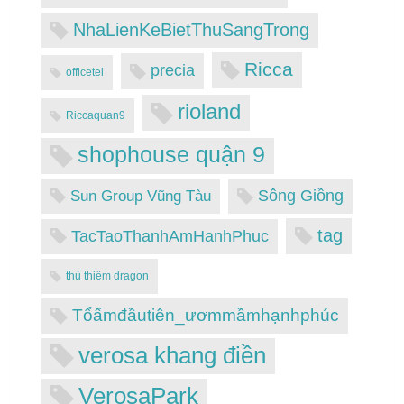
NhaLienKeBietThuSangTrong
Ricca
precia
officetel
rioland
Riccaquan9
shophouse quận 9
Sông Giồng
Sun Group Vũng Tàu
tag
TacTaoThanhAmHanhPhuc
thủ thiêm dragon
Tổấmđầutiên_ươmmầmhạnhphúc
verosa khang điền
VerosaPark