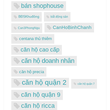
bán shophouse
BĐSKhuđông
bất động sản
CanHoBinhChanh
Can3PhongNgu
centana thủ thiêm
căn hộ cao cấp
căn hộ doanh nhân
căn hộ precia
căn hộ quận 2
căn hộ quận 7
căn hộ quận 9
căn hộ ricca