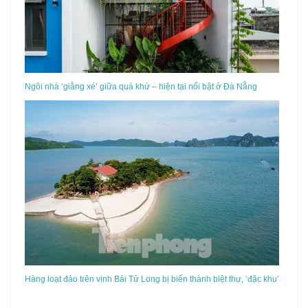
Ngôi nhà ‘giằng xé’ giữa quá khứ – hiện tại nổi bật ở Đà Nẵng
Hàng loạt đảo trên vịnh Bái Tử Long bị biến thành biệt thự, ‘đặc khu’