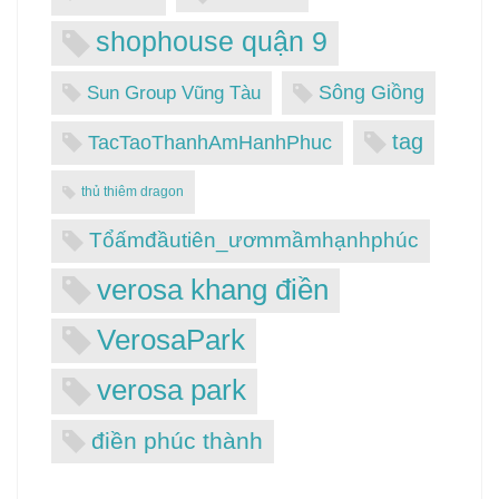
shophouse quận 9
Sông Giồng
Sun Group Vũng Tàu
tag
TacTaoThanhAmHanhPhuc
thủ thiêm dragon
Tổấmđầutiên_ươmmầmhạnhphúc
verosa khang điền
VerosaPark
verosa park
điền phúc thành