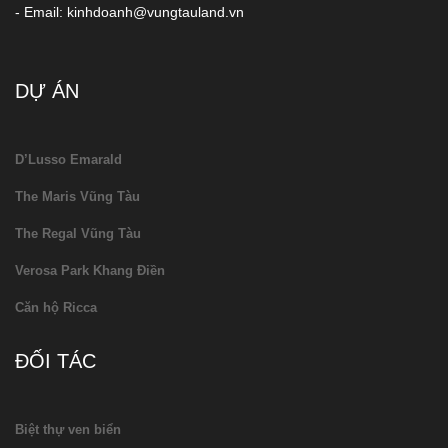
- Email: kinhdoanh@vungtauland.vn
DỰ ÁN
D’Lusso Emarald
The Maris Vũng Tàu
The Regal Vũng Tàu
Verosa Park Khang Điền
Căn hộ Ricca
ĐỐI TÁC
Biệt thự ven biển