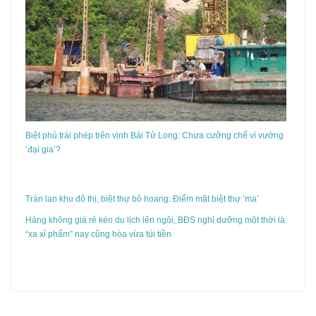
Biệt phủ trái phép trên vịnh Bái Tử Long: Chưa cưỡng chế vì vướng
‘đại gia’?
Tràn lan khu đô thị, biệt thự bỏ hoang: Điểm mặt biệt thự ‘ma’
Hàng không giá rẻ kéo du lịch lên ngôi, BĐS nghỉ dưỡng một thời là
“xa xỉ phẩm” nay cũng hóa vừa túi tiền