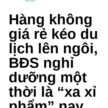
TRƯỜNG
Hàng không
giá rẻ kéo du
lịch lên ngôi,
BĐS nghỉ
dưỡng một
thời là “xa xỉ
phẩm” nay