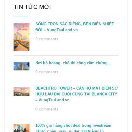
TIN TỨC MỚI
SỐNG TRỌN SẮC RIÊNG, BÊN BIỂN NHIỆT
ĐỚI – VungTauLand.vn
0 comments
Nơi bỏ hoang, chỗ thi công cầm chừng…
0 comments
BEACHTRO TOWER – CĂN HỘ MẶT BIỂN SỞ
HỮU LÂU DÀI CUỐI CÙNG TẠI BLANCA CITY
– VungTauLand.vn
0 comments
100% giỏ hàng chốt deal trong livestream
31/07, nhận ngay ưu đãi 300 triệu/căn