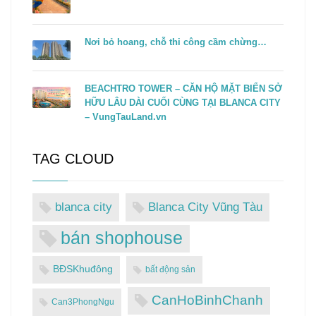
Nơi bỏ hoang, chỗ thi công cầm chừng…
BEACHTRO TOWER – CĂN HỘ MẶT BIỂN SỞ
HỮU LÂU DÀI CUỐI CÙNG TẠI BLANCA CITY
– VungTauLand.vn
TAG CLOUD
blanca city
Blanca City Vũng Tàu
bán shophouse
BĐSKhuđông
bất động sản
CanHoBinhChanh
Can3PhongNgu