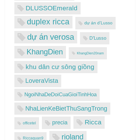
DLUSSOEmerald
duplex ricca
dự án d’Lusso
dự án verosa
D’Lusso
KhangDien
KhangDien20nam
khu dân cư sông giồng
LoveraVista
NgoiNhaDeDoiCuaGioiTinhHoa
NhaLienKeBietThuSangTrong
Ricca
precia
officetel
rioland
Riccaquan9