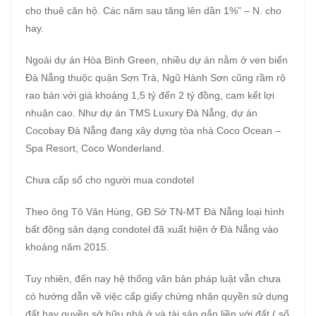
cho thuê căn hộ. Các năm sau tăng lên dần 1%” – N. cho
hay.
Ngoài dự án Hòa Bình Green, nhiều dự án nằm ở ven biển
Đà Nẵng thuộc quận Sơn Trà, Ngũ Hành Sơn cũng rầm rộ
rao bán với giá khoảng 1,5 tỷ đến 2 tỷ đồng, cam kết lợi
nhuận cao. Như dự án TMS Luxury Đà Nẵng, dự án
Cocobay Đà Nẵng đang xây dựng tòa nhà Coco Ocean –
Spa Resort, Coco Wonderland.
Chưa cấp sổ cho người mua condotel
Theo ông Tô Văn Hùng, GĐ Sở TN-MT Đà Nẵng loại hình
bất động sản dạng condotel đã xuất hiện ở Đà Nẵng vào
khoảng năm 2015.
Tuy nhiên, đến nay hệ thống văn bản pháp luật vẫn chưa
có hướng dẫn về việc cấp giấy chứng nhận quyền sử dụng
đất hay quyền sở hữu nhà ở và tài sản gắn liền với đất ( sổ