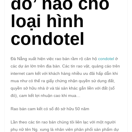
đỏ’ nào cho
loại hình
condotel
Đà Nẵng xuất hiện việc rao bán rầm rộ căn hộ
condotel
ở
các dự án lớn trên địa bàn. Các tin rao vặt, quảng cáo trên
internet cam kết với khách hàng nhiều ưu đãi hấp dẫn khi
mua như có thể ra giấy chứng nhận quyền sử dụng đất,
quyền sở hữu nhà ở và tài sản khác gắn liền với đất (sổ
đỏ), cam kết lợi nhuận cao khi mua…
Rao bán cam kết có sổ đỏ sở hữu 50 năm
Lần theo các tin rao bán chúng tôi liên lạc với một người
phụ nữ tên Ng. xưng là nhân viên phân phối sản phẩm dự