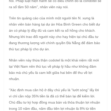
hồi. Pháp luật hiện hành sẽ có điều chỉnh đó là condotel sẽ
ra sổ tầm 50 năm”, nhân viên này nói.
Trên tin quảng cáo của mình một người tên N. xưng là
nhân viên bán hàng tại dự án Hòa Bình Green cho biết dự
án có pháp lý đầy đủ và cam kết ra sổ hồng cho khách.
Nhưng khi trao đổi người này cho hay hiện tại chủ đầu tư
đang thương lượng với chính quyền Đà Nẵng để đảm bảo
thủ tục pháp lý cho dự án.
Nhân viên này thừa thận codotel là một khái niệm rất mới
tại Việt Nam nên thủ tục về pháp lý hầu như không đảm
bảo mà chủ yếu là cam kết giữa hai bên để thu về lợi
nhuận.
“Xác định mua căn hộ ở đây chủ yếu là “lướt sóng” lấy lời
vì chỉ cần nộp 35% tiền là đã có thể bán lại để kiếm lời.
Chủ đầu tư ký hợp đồng mua bán và thỏa thuận lợi nhuận
trong 10 năm đầu, năm đầu tiên lợi nhuận là 8% từ tiền