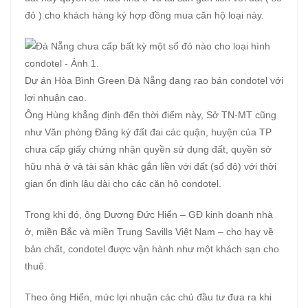
đỏ ) cho khách hàng ký hợp đồng mua căn hộ loại này.
Dự án Hòa Bình Green Đà Nẵng đang rao bán condotel với
lợi nhuận cao.
Ông Hùng khẳng định đến thời điểm này, Sở TN-MT cũng
như Văn phòng Đăng ký đất đai các quận, huyện của TP
chưa cấp giấy chứng nhận quyền sử dụng đất, quyền sở
hữu nhà ở và tài sản khác gắn liền với đất (sổ đỏ) với thời
gian ổn định lâu dài cho các căn hộ condotel.
Trong khi đó, ông Dương Đức Hiển – GĐ kinh doanh nhà
ở, miền Bắc và miền Trung Savills Việt Nam – cho hay về
bản chất, condotel được vận hành như một khách sạn cho
thuê.
Theo ông Hiển, mức lợi nhuận các chủ đầu tư đưa ra khi