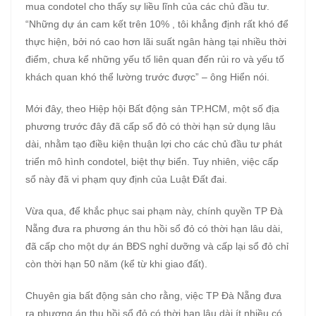
mua condotel cho thấy sự liều lĩnh của các chủ đầu tư.
“Những dự án cam kết trên 10% , tôi khẳng định rất khó để
thực hiện, bởi nó cao hơn lãi suất ngân hàng tại nhiều thời
điểm, chưa kể những yếu tố liên quan đến rủi ro và yếu tố
khách quan khó thể lường trước được” – ông Hiển nói.
Mới đây, theo Hiệp hội Bất động sản TP.HCM, một số địa
phương trước đây đã cấp sổ đỏ có thời hạn sử dụng lâu
dài, nhằm tạo điều kiện thuận lợi cho các chủ đầu tư phát
triển mô hình condotel, biệt thự biển. Tuy nhiên, việc cấp
sổ này đã vi phạm quy định của Luật Đất đai.
Vừa qua, để khắc phục sai phạm này, chính quyền TP Đà
Nẵng đưa ra phương án thu hồi sổ đỏ có thời hạn lâu dài,
đã cấp cho một dự án BĐS nghỉ dưỡng và cấp lại sổ đỏ chỉ
còn thời hạn 50 năm (kể từ khi giao đất).
Chuyên gia bất động sản cho rằng, việc TP Đà Nẵng đưa
ra phương án thu hồi sổ đỏ có thời hạn lâu dài ít nhiều có