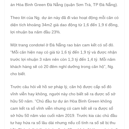
án Hòa Bình Green Đà Nẵng (quận Sơn Trà, TP Đà Nẵng).
Theo lời của Ng. dự án này đã đi vào hoạt động mỗi căn có
diện tích khoảng 34m2 giá dao động từ 1,6 đến 1,9 tỉ đồng,
lợi nhuận ba năm đầu 23%.
Một trang condotel ở Đà Nẵng rao bán cam kết có sổ đỏ.
“Mỗi căn hiện nay có giá từ 1,6 tỷ đến 1,9 tỷ và được nhận
trước lợi nhuận 3 năm nên còn 1,3 tỷ đến 1,4 tỷ. Mỗi năm
khách hàng sẽ có 20 đêm nghỉ dưỡng trong căn hộ”, Ng.
cho biết.
Trước câu hỏi về hồ sơ pháp lý, căn hộ được cấp sổ đỏ
vĩnh viễn hay không, người này cho biết sẽ ra được sổ sở
hữu 50 năm. “Chủ đầu tư dự án Hòa Bình Green không
cam kết ra sổ vĩnh viễn nhưng có cam kết sẽ ra được sổ
sở hữu 50 năm vào cuối năm 2019. Trước kia các chủ đầu
tư hay hứa ra sổ lâu dài nhưng nếu cố tình ra sổ sẽ bị thu