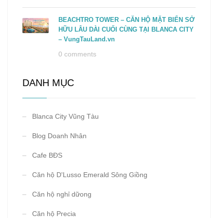
BEACHTRO TOWER – CĂN HỘ MẶT BIỂN SỞ
HỮU LÂU DÀI CUỐI CÙNG TẠI BLANCA CITY
– VungTauLand.vn
0 comments
DANH MỤC
Blanca City Vũng Tàu
Blog Doanh Nhân
Cafe BĐS
Căn hộ D'Lusso Emerald Sông Giồng
Căn hộ nghỉ dữong
Căn hộ Precia