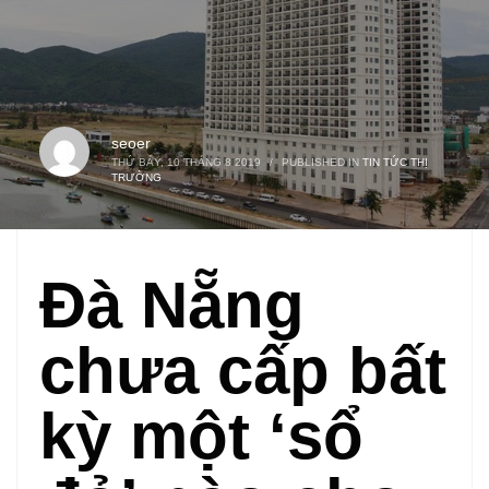
seoer
THỨ BẢY, 10 THÁNG 8 2019
/
PUBLISHED IN
TIN TỨC THỊ
TRƯỜNG
Đà Nẵng
chưa cấp bất
kỳ một ‘sổ