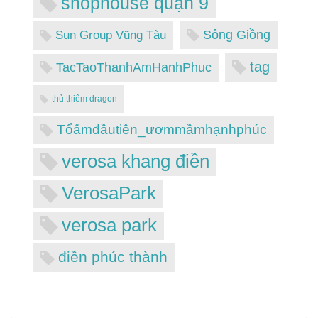
shophouse quận 9
Sông Giồng
Sun Group Vũng Tàu
tag
TacTaoThanhAmHanhPhuc
thủ thiêm dragon
Tổấmđầutiên_ươmmầmhạnhphúc
verosa khang điền
VerosaPark
verosa park
điền phúc thành