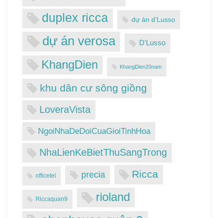
duplex ricca
dự án d’Lusso
dự án verosa
D’Lusso
KhangDien
KhangDien20nam
khu dân cư sông giồng
LoveraVista
NgoiNhaDeDoiCuaGioiTinhHoa
NhaLienKeBietThuSangTrong
Ricca
precia
officetel
rioland
Riccaquan9