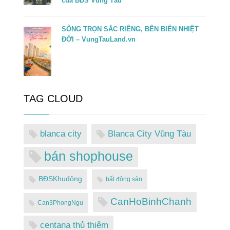
của BĐS Vũng Tàu
SỐNG TRỌN SẮC RIÊNG, BÊN BIỂN NHIỆT
ĐỚI – VungTauLand.vn
TAG CLOUD
blanca city
Blanca City Vũng Tàu
bán shophouse
BĐSKhuđông
bất động sản
CanHoBinhChanh
Can3PhongNgu
centana thủ thiêm