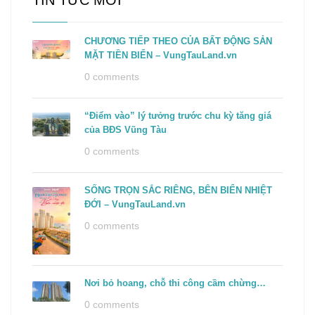
TIN TỨC MỚI
CHƯƠNG TIẾP THEO CỦA BẤT ĐỘNG SẢN
MẶT TIỀN BIỂN – VungTauLand.vn
0 comments
“Điểm vào” lý tưởng trước chu kỳ tăng giá
của BĐS Vũng Tàu
0 comments
SỐNG TRỌN SẮC RIÊNG, BÊN BIỂN NHIỆT
ĐỚI – VungTauLand.vn
0 comments
Nơi bỏ hoang, chỗ thi công cầm chừng…
0 comments