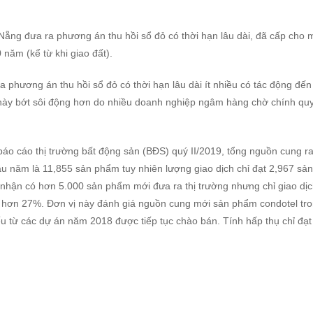
ẵng đưa ra phương án thu hồi sổ đỏ có thời hạn lâu dài, đã cấp cho 
 năm (kể từ khi giao đất).
phương án thu hồi sổ đỏ có thời hạn lâu dài ít nhiều có tác động đến 
này bớt sôi động hơn do nhiều doanh nghiệp ngâm hàng chờ chính qu
báo cáo thị trường bất động sản (BĐS) quý II/2019, tổng nguồn cung ra
u năm là 11,855 sản phẩm tuy nhiên lượng giao dịch chỉ đạt 2,967 sản
 nhận có hơn 5.000 sản phẩm mới đưa ra thị trường nhưng chỉ giao dị
ạt hơn 27%. Đơn vị này đánh giá nguồn cung mới sản phẩm condotel tr
 từ các dự án năm 2018 được tiếp tục chào bán. Tính hấp thụ chỉ đạ