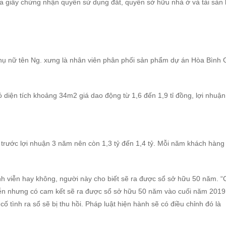
ra giấy chứng nhận quyền sử dụng đất, quyền sở hữu nhà ở và tài sản
i phụ nữ tên Ng. xưng là nhân viên phân phối sản phẩm dự án Hòa Bình
 diện tích khoảng 34m2 giá dao động từ 1,6 đến 1,9 tỉ đồng, lợi nhuận
n trước lợi nhuận 3 năm nên còn 1,3 tỷ đến 1,4 tỷ. Mỗi năm khách hàng
nh viễn hay không, người này cho biết sẽ ra được sổ sở hữu 50 năm. 
iễn nhưng có cam kết sẽ ra được sổ sở hữu 50 năm vào cuối năm 2019
ố tình ra sổ sẽ bị thu hồi. Pháp luật hiện hành sẽ có điều chỉnh đó là