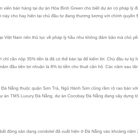
n viên bán hàng tại dự án Hòa Bình Green cho biết dự án có pháp lý đ
i này cho hay hiện tại chủ đầu tư đang thương lượng với chính quyền 
 tại Việt Nam nên thủ tục về pháp lý hầu như không đảm bảo mà chủ yế
ì chỉ cần nộp 35% tiền là đã có thể bán lại để kiếm lời. Chủ đầu tư ký 
ăm đầu tiên lợi nhuận là 8% từ tiền cho thuê căn hộ. Các năm sau tăn
 Đà Nẵng thuộc quận Sơn Trà, Ngũ Hành Sơn cũng rầm rộ rao bán với
ư dự án TMS Luxury Đà Nẵng, dự án Cocobay Đà Nẵng đang xây dựng t
ất động sản dạng condotel đã xuất hiện ở Đà Nẵng vào khoảng năm 