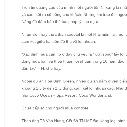
Trên tin quảng cáo của mình một người tên N. xưng là nhâ
và cam kết ra sổ hồng cho khách. Nhưng khi trao đổi ngườ
Nẵng để đảm bảo thủ tục pháp lý cho dự án.
Nhân viên này thừa thận codotel là một khái niệm rất mới
cam kết giữa hai bên để thu về lợi nhuận.
“Xác định mua căn hộ ở đây chủ yếu là “lướt sóng” lấy lời v
đồng mua bán và thỏa thuận lợi nhuận trong 10 năm đầu, n
dần 1%” – N. cho hay.
Ngoài dự án Hòa Bình Green, nhiều dự án nằm ở ven biển
khoảng 1,5 tỷ đến 2 tỷ đồng, cam kết lợi nhuận cao. Nh
nhà Coco Ocean – Spa Resort, Coco Wonderland.
Chưa cấp sổ cho người mua condotel
Theo ông Tô Văn Hùng, GĐ Sở TN-MT Đà Nẵng loại hình b