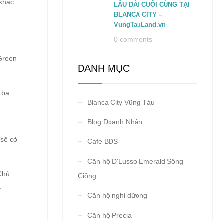
 khác
LÂU DÀI CUỐI CÙNG TẠI
BLANCA CITY –
VungTauLand.vn
0 comments
 Green
DANH MỤC
 ba
Blanca City Vũng Tàu
Blog Doanh Nhân
 sẽ có
Cafe BĐS
Căn hộ D'Lusso Emerald Sông
“Chủ
Giồng
.
Căn hộ nghỉ dữong
Căn hộ Precia