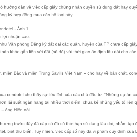
 có hướng dẫn về việc cấp giấy chứng nhận quyền sử dụng đất hay quy
 hàng ký hợp đồng mua căn hộ loại này.
 lợi nhuận cao.
như Văn phòng Đăng ký đất đai các quận, huyện của TP chưa cấp giấ
ản khác gắn liền với đất (sổ đỏ) với thời gian ổn định lâu dài cho các
 miền Bắc và miền Trung Savills Việt Nam – cho hay về bản chất, con
ua condotel cho thấy sự liều lĩnh của các chủ đầu tư. “Những dự án c
 hơn lãi suất ngân hàng tại nhiều thời điểm, chưa kể những yếu tố liên 
 – ông Hiển nói.
hương trước đây đã cấp sổ đỏ có thời hạn sử dụng lâu dài, nhằm tạo 
tel, biệt thự biển. Tuy nhiên, việc cấp sổ này đã vi phạm quy định của 