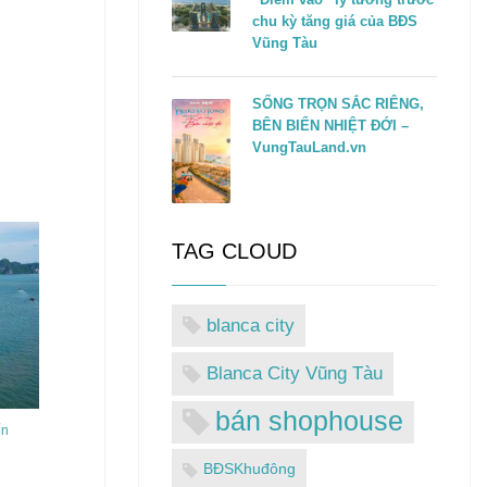
chu kỳ tăng giá của BĐS
Vũng Tàu
SỐNG TRỌN SẮC RIÊNG,
BÊN BIỂN NHIỆT ĐỚI –
VungTauLand.vn
TAG CLOUD
blanca city
Blanca City Vũng Tàu
bán shophouse
ến
BĐSKhuđông