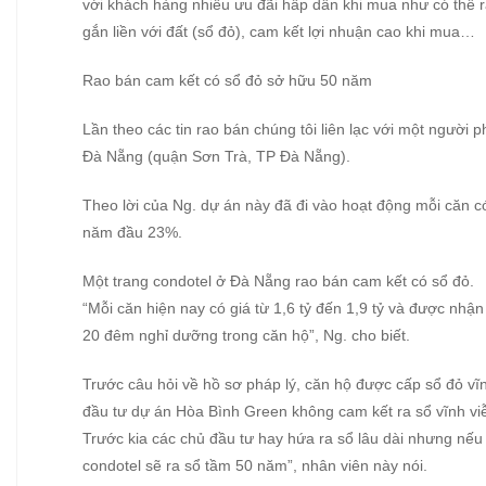
với khách hàng nhiều ưu đãi hấp dẫn khi mua như có thể 
gắn liền với đất (sổ đỏ), cam kết lợi nhuận cao khi mua…
Rao bán cam kết có sổ đỏ sở hữu 50 năm
Lần theo các tin rao bán chúng tôi liên lạc với một ngườ
Đà Nẵng (quận Sơn Trà, TP Đà Nẵng).
Theo lời của Ng. dự án này đã đi vào hoạt động mỗi căn có
năm đầu 23%.
Một trang condotel ở Đà Nẵng rao bán cam kết có sổ đỏ.
“Mỗi căn hiện nay có giá từ 1,6 tỷ đến 1,9 tỷ và được nhậ
20 đêm nghỉ dưỡng trong căn hộ”, Ng. cho biết.
Trước câu hỏi về hồ sơ pháp lý, căn hộ được cấp sổ đỏ vĩ
đầu tư dự án Hòa Bình Green không cam kết ra sổ vĩnh v
Trước kia các chủ đầu tư hay hứa ra sổ lâu dài nhưng nếu c
condotel sẽ ra sổ tầm 50 năm”, nhân viên này nói.