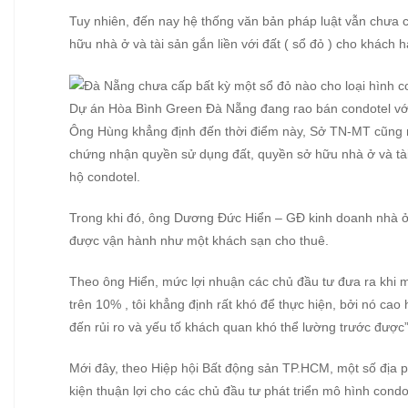
Tuy nhiên, đến nay hệ thống văn bản pháp luật vẫn chưa
hữu nhà ở và tài sản gắn liền với đất ( sổ đỏ ) cho khách
Dự án Hòa Bình Green Đà Nẵng đang rao bán condotel với
Ông Hùng khẳng định đến thời điểm này, Sở TN-MT cũng 
chứng nhận quyền sử dụng đất, quyền sở hữu nhà ở và tài s
hộ condotel.
Trong khi đó, ông Dương Đức Hiển – GĐ kinh doanh nhà ở,
được vận hành như một khách sạn cho thuê.
Theo ông Hiển, mức lợi nhuận các chủ đầu tư đưa ra khi m
trên 10% , tôi khẳng định rất khó để thực hiện, bởi nó cao
đến rủi ro và yếu tố khách quan khó thể lường trước được”
Mới đây, theo Hiệp hội Bất động sản TP.HCM, một số địa p
kiện thuận lợi cho các chủ đầu tư phát triển mô hình condo