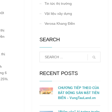
Tin tức thị trường
một
Vật liệu xây dựng
Verosa Khang Điền
thị
yền
SEARCH
 thị
ch
RECENT POSTS
ong 6
t 25%.
CHƯƠNG TIẾP THEO CỦA
BẤT ĐỘNG SẢN MẶT TIỀN
BIỂN – VungTauLand.vn
“Điểm vào” lý tưởng trước