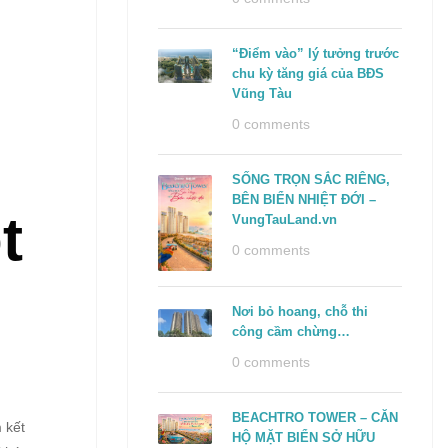
“Điểm vào” lý tưởng trước
chu kỳ tăng giá của BĐS
Vũng Tàu
0 comments
SỐNG TRỌN SẮC RIÊNG,
BÊN BIỂN NHIỆT ĐỚI –
t
VungTauLand.vn
0 comments
Nơi bỏ hoang, chỗ thi
công cầm chừng…
0 comments
BEACHTRO TOWER – CĂN
 kết
HỘ MẶT BIỂN SỞ HỮU