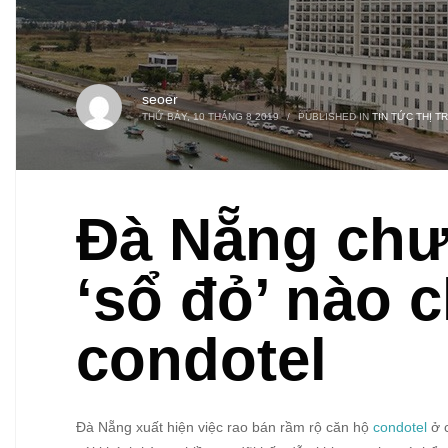
seoer
THỨ BẢY, 10 THÁNG 8 2019
/
PUBLISHED IN
TIN TỨC THỊ 
Đà Nẵng chư
‘sổ đỏ’ nào c
condotel
Đà Nẵng xuất hiện việc rao bán rầm rộ căn hộ
condotel
ở c