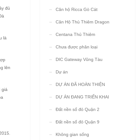
ầy đủ
Căn hộ Ricca Gò Cát
Đà
Căn Hộ Thủ Thiêm Dragon
Centana Thủ Thiêm
u là
Chưa được phân loại
DIC Gateway Vũng Tàu
hợp
g lên
Dự án
DỰ ÁN ĐÃ HOÀN THIỆN
 giá
DỰ ÁN ĐANG TRIỂN KHAI
òa
Đất nền sổ đỏ Quận 2
Đất nền sổ đỏ Quận 9
2015.
Không gian sống