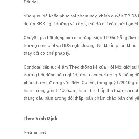
Đất đai.
Vừa qua, để khắc phục sai phạm này, chính quyền TP Đà N
dự án BĐS nghỉ dưỡng và cấp lại sổ đỏ chỉ còn thời hạn 50
Chuyên gia bất động sản cho rằng, việc TP Đà Nẵng đưa ra 
trường condotel và BĐS nghỉ dưỡng. Nó khiến phân khúc 
thay đổi cơ chế pháp lý.
Condotel tiếp tục ế ẩm Theo thống kê của Hội Môi giới tại 
trường bất động sản nghỉ dưỡng condotel trong 6 tháng đầ
phẩm tương đương với 25%. Cụ thể, trong quý II/2019 ghi
thành công gần 1.400 sản phẩm, tỉ lệ hấp thụ thấp, chỉ đ
tháng đầu năm tương đối thấp, sản phẩm chào bán chủ yếu
Theo Vĩnh Định
Vietnamnet