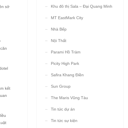
Khu đô thị Sala – Đại Quang Minh
ền sở
MT EastMark City
Nhà Bếp
Nội Thất
y
 căn
Parami Hồ Tràm
Picity High Park
dotel
Safira Khang Điền
Sun Group
am kết
quan
The Maris Vũng Tàu
Tin tức dự án
điều
Tin tức sự kiện
Luật