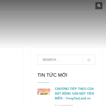
TIN TỨC MỚI
CHƯƠNG TIẾP THEO CỦA
BẤT ĐỘNG SẢN MẶT TIỀN
BIỂN – VungTauLand.vn
0 comments