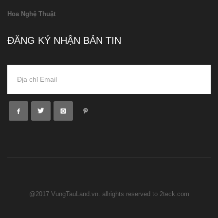
Hoa Nghệ Thuật
ĐĂNG KÝ NHẬN BẢN TIN
@2017 VungTauLand.vn. allrights reserved to 2teck.com