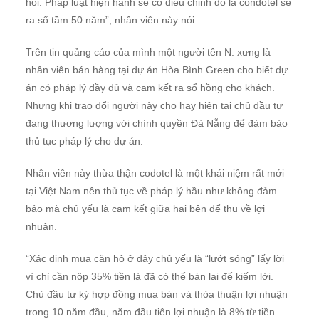
hồi. Pháp luật hiện hành sẽ có điều chỉnh đó là condotel sẽ
ra sổ tầm 50 năm”, nhân viên này nói.
Trên tin quảng cáo của mình một người tên N. xưng là
nhân viên bán hàng tại dự án Hòa Bình Green cho biết dự
án có pháp lý đầy đủ và cam kết ra sổ hồng cho khách.
Nhưng khi trao đổi người này cho hay hiện tại chủ đầu tư
đang thương lượng với chính quyền Đà Nẵng để đảm bảo
thủ tục pháp lý cho dự án.
Nhân viên này thừa thận codotel là một khái niệm rất mới
tại Việt Nam nên thủ tục về pháp lý hầu như không đảm
bảo mà chủ yếu là cam kết giữa hai bên để thu về lợi
nhuận.
“Xác định mua căn hộ ở đây chủ yếu là “lướt sóng” lấy lời
vì chỉ cần nộp 35% tiền là đã có thể bán lại để kiếm lời.
Chủ đầu tư ký hợp đồng mua bán và thỏa thuận lợi nhuận
trong 10 năm đầu, năm đầu tiên lợi nhuận là 8% từ tiền