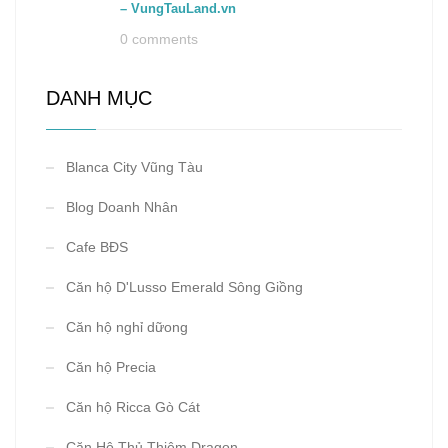
– VungTauLand.vn
0 comments
DANH MỤC
Blanca City Vũng Tàu
Blog Doanh Nhân
Cafe BĐS
Căn hộ D'Lusso Emerald Sông Giồng
Căn hộ nghỉ dữong
Căn hộ Precia
Căn hộ Ricca Gò Cát
Căn Hộ Thủ Thiêm Dragon