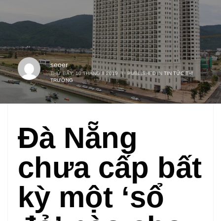
seoer
THỨ BẢY, 10 THÁNG 8 2019
/
PUBLISHED IN
TIN TỨC THỊ
TRƯỜNG
Đà Nẵng
chưa cấp bất
kỳ một ‘sổ