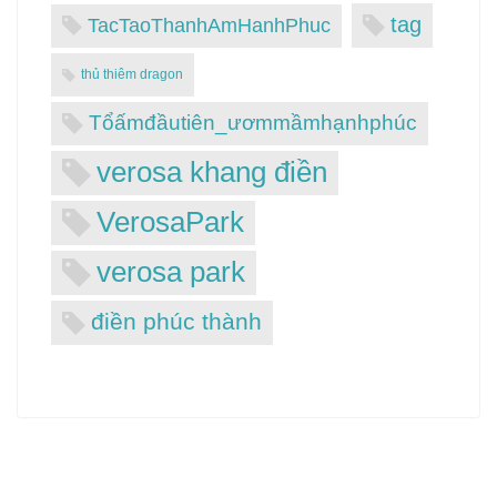
tag
TacTaoThanhAmHanhPhuc
thủ thiêm dragon
Tổấmđầutiên_ươmmầmhạnhphúc
verosa khang điền
VerosaPark
verosa park
điền phúc thành