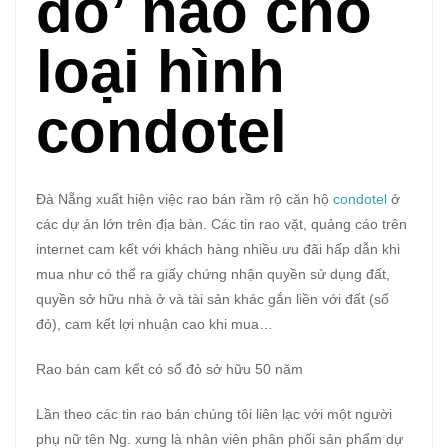
đỏ’ nào cho
loại hình
condotel
Đà Nẵng xuất hiện việc rao bán rầm rộ căn hộ
condotel
ở
các dự án lớn trên địa bàn. Các tin rao vặt, quảng cáo trên
internet cam kết với khách hàng nhiều ưu đãi hấp dẫn khi
mua như có thể ra giấy chứng nhận quyền sử dụng đất,
quyền sở hữu nhà ở và tài sản khác gắn liền với đất (sổ
đỏ), cam kết lợi nhuận cao khi mua…
Rao bán cam kết có sổ đỏ sở hữu 50 năm
Lần theo các tin rao bán chúng tôi liên lạc với một người
phụ nữ tên Ng. xưng là nhân viên phân phối sản phẩm dự