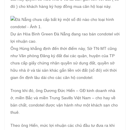
đỏ ) cho khách hàng ký hợp đồng mua căn hộ loại này.
Dự án Hòa Bình Green Đà Nẵng đang rao bán condotel với
lợi nhuận cao.
Ông Hùng khẳng định đến thời điểm này, Sở TN-MT cũng
như Văn phòng Đăng ký đất đai các quận, huyện của TP
chưa cấp giấy chứng nhận quyền sử dụng đất, quyền sở
hữu nhà ở và tài sản khác gắn liền với đất (sổ đỏ) với thời
gian ổn định lâu dài cho các căn hộ condotel.
Trong khi đó, ông Dương Đức Hiển – GĐ kinh doanh nhà
ở, miền Bắc và miền Trung Savills Việt Nam – cho hay về
bản chất, condotel được vận hành như một khách sạn cho
thuê.
Theo ông Hiển, mức lợi nhuận các chủ đầu tư đưa ra khi