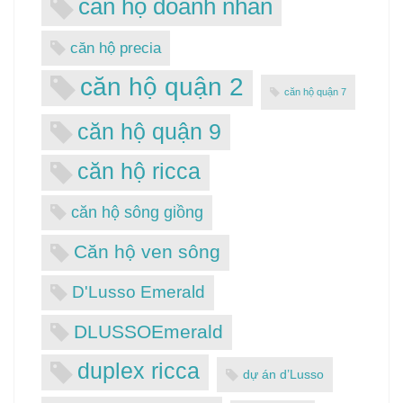
căn hộ doanh nhân
căn hộ precia
căn hộ quận 2
căn hộ quận 7
căn hộ quận 9
căn hộ ricca
căn hộ sông giồng
Căn hộ ven sông
D'Lusso Emerald
DLUSSOEmerald
duplex ricca
dự án d’Lusso