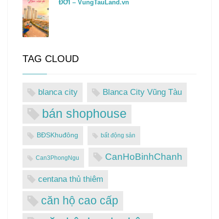
ĐỚI – VungTauLand.vn
TAG CLOUD
blanca city
Blanca City Vũng Tàu
bán shophouse
BĐSKhuđông
bất động sản
CanHoBinhChanh
Can3PhongNgu
centana thủ thiêm
căn hộ cao cấp