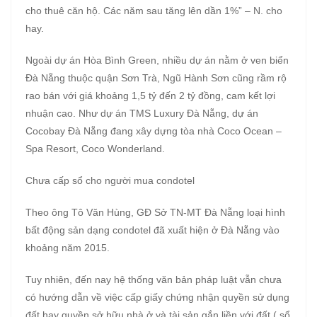
cho thuê căn hộ. Các năm sau tăng lên dần 1%” – N. cho
hay.
Ngoài dự án Hòa Bình Green, nhiều dự án nằm ở ven biển
Đà Nẵng thuộc quận Sơn Trà, Ngũ Hành Sơn cũng rầm rộ
rao bán với giá khoảng 1,5 tỷ đến 2 tỷ đồng, cam kết lợi
nhuận cao. Như dự án TMS Luxury Đà Nẵng, dự án
Cocobay Đà Nẵng đang xây dựng tòa nhà Coco Ocean –
Spa Resort, Coco Wonderland.
Chưa cấp sổ cho người mua condotel
Theo ông Tô Văn Hùng, GĐ Sở TN-MT Đà Nẵng loại hình
bất động sản dạng condotel đã xuất hiện ở Đà Nẵng vào
khoảng năm 2015.
Tuy nhiên, đến nay hệ thống văn bản pháp luật vẫn chưa
có hướng dẫn về việc cấp giấy chứng nhận quyền sử dụng
đất hay quyền sở hữu nhà ở và tài sản gắn liền với đất ( sổ