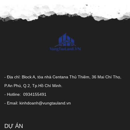
- Địa chỉ: Block A, tòa nhà Centana Thủ Thiêm, 36 Mai Chí Thọ,
P.An Phú, Q.2, Tp.Hồ Chí Minh.
- Hotline: 0934155491
- Email: kinhdoanh@vungtauland.vn
DỰ ÁN