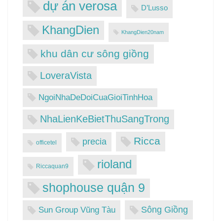
dự án verosa
D’Lusso
KhangDien
KhangDien20nam
khu dân cư sông giồng
LoveraVista
NgoiNhaDeDoiCuaGioiTinhHoa
NhaLienKeBietThuSangTrong
Ricca
precia
officetel
rioland
Riccaquan9
shophouse quận 9
Sông Giồng
Sun Group Vũng Tàu