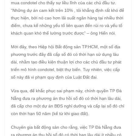
mua condotel cho thấy sự liều lĩnh của các chủ đầu tư.
“Những dự án cam kết trên 10% , tôi khẳng định rất khó để
thực hiện, bởi nó cao hơn lãi suất ngân hàng tại nhiều thời
điểm, chưa kể những yếu tố liên quan đến rủi ro và yếu tố
khách quan khó thể lường trước được” – ông Hiển nói.
Mới đây, theo Hiệp hội Bất động sản TP.HCM, một số địa
phương trước đây đã cấp sổ đỏ có thời hạn sử dụng lâu
dài, nhằm tạo điều kiện thuận lợi cho các chủ đầu tư phát
triển mô hình condotel, biệt thự biển. Tuy nhiên, việc cấp
sổ này đã vi phạm quy định của Luật Đất đai.
Vừa qua, để khắc phục sai phạm này, chính quyền TP Đà
Nẵng đưa ra phương án thu hồi sổ đỏ có thời hạn lâu dài,
đã cấp cho một dự án BĐS nghỉ dưỡng và cấp lại sổ đỏ chỉ
còn thời hạn 50 năm (kể từ khi giao đất).
Chuyên gia bất động sản cho rằng, việc TP Đà Nẵng đưa
ra phương án thu hồi sổ đỏ có thời hạn lâu dài ít nhiều có