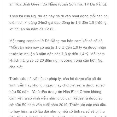
án Hòa Bình Green Đà Nẵng (quận Sơn Trà, TP Đà Nẵng).
Theo lời của Ng. dự án này đã đi vào hoạt động mỗi căn có
diện tích khoảng 34m2 giá dao động từ 1,6 đến 1,9 tỉ đồng,
lợi nhuận ba năm đầu 23%.
Một trang condotel ở Đà Nẵng rao bán cam kết có sổ đỏ.
“Mỗi căn hiện nay có giá từ 1,6 tỷ đến 1,9 tỷ và được nhận
trước lợi nhuận 3 năm nên còn 1,3 tỷ đến 1,4 tỷ. Mỗi năm
khách hàng sẽ có 20 đêm nghỉ dưỡng trong căn hộ”, Ng.
cho biết.
Trước câu hỏi về hồ sơ pháp lý, căn hộ được cấp sổ đỏ
vĩnh viễn hay không, người này cho biết sẽ ra được sổ sở
hữu 50 năm. “Chủ đầu tư dự án Hòa Bình Green không
cam kết ra sổ vĩnh viễn nhưng có cam kết sẽ ra được sổ
sở hữu 50 năm vào cuối năm 2019. Trước kia các chủ đầu
tư hay hứa ra sổ lâu dài nhưng nếu cố tình ra sổ sẽ bị thu