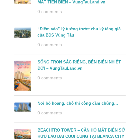
MẶT TIỀN BIỂN – VungTauLand.vn
0 comments
“Điểm vào” lý tưởng trước chu kỳ tăng giá
của BĐS Vũng Tàu
0 comments
SỐNG TRỌN SẮC RIÊNG, BÊN BIỂN NHIỆT
ĐỚI – VungTauLand.vn
0 comments
Nơi bỏ hoang, chỗ thi công cầm chừng…
0 comments
BEACHTRO TOWER – CĂN HỘ MẶT BIỂN SỞ
HỮU LÂU DÀI CUỐI CÙNG TẠI BLANCA CITY