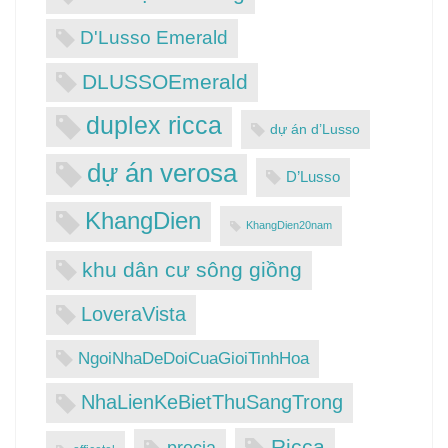
D'Lusso Emerald
DLUSSOEmerald
duplex ricca
dự án d’Lusso
dự án verosa
D’Lusso
KhangDien
KhangDien20nam
khu dân cư sông giồng
LoveraVista
NgoiNhaDeDoiCuaGioiTinhHoa
NhaLienKeBietThuSangTrong
Ricca