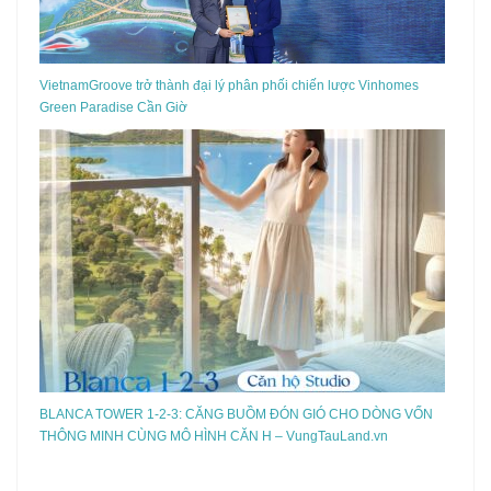
VietnamGroove trở thành đại lý phân phối chiến lược Vinhomes
Green Paradise Cần Giờ
BLANCA TOWER 1-2-3: CĂNG BUỒM ĐÓN GIÓ CHO DÒNG VỐN
THÔNG MINH CÙNG MÔ HÌNH CĂN H – VungTauLand.vn