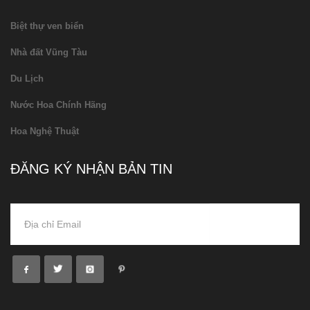
Biệt thự ven biển
Nhà đất Vũng Tàu
Du Lịch
Nước Hoa Chính Hãng
Hoa Nghệ Thuật
ĐĂNG KÝ NHẬN BẢN TIN