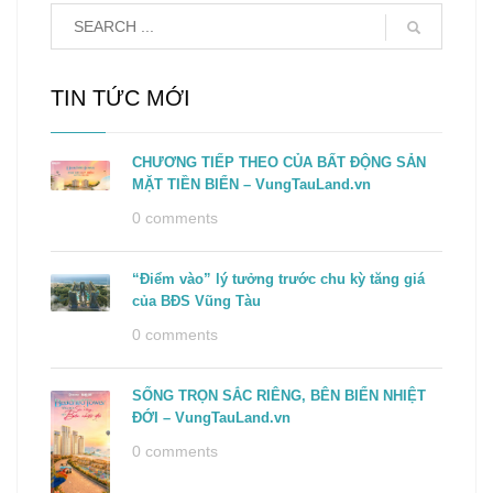
TIN TỨC MỚI
CHƯƠNG TIẾP THEO CỦA BẤT ĐỘNG SẢN
MẶT TIỀN BIỂN – VungTauLand.vn
0 comments
“Điểm vào” lý tưởng trước chu kỳ tăng giá
của BĐS Vũng Tàu
0 comments
SỐNG TRỌN SẮC RIÊNG, BÊN BIỂN NHIỆT
ĐỚI – VungTauLand.vn
0 comments