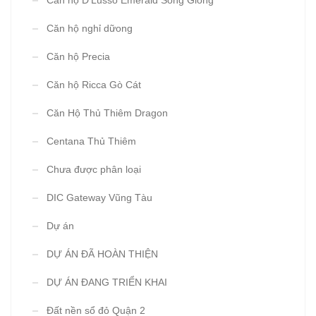
Căn hộ D'Lusso Emerald Sông Giồng
Căn hộ nghỉ dữong
Căn hộ Precia
Căn hộ Ricca Gò Cát
Căn Hộ Thủ Thiêm Dragon
Centana Thủ Thiêm
Chưa được phân loại
DIC Gateway Vũng Tàu
Dự án
DỰ ÁN ĐÃ HOÀN THIỆN
DỰ ÁN ĐANG TRIỂN KHAI
Đất nền sổ đỏ Quận 2