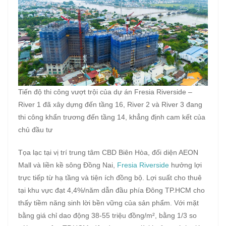
Tiến độ thi công vượt trội của dự án Fresia Riverside –
River 1 đã xây dựng đến tầng 16, River 2 và River 3 đang
thi công khẩn trương đến tầng 14, khẳng định cam kết của
chủ đầu tư
Tọa lạc tại vị trí trung tâm CBD Biên Hòa, đối diện AEON
Mall và liền kề sông Đồng Nai,
Fresia Riverside
hưởng lợi
trực tiếp từ hạ tầng và tiện ích đồng bộ. Lợi suất cho thuê
tại khu vực đạt 4,4%/năm dẫn đầu phía Đông TP.HCM cho
thấy tiềm năng sinh lời bền vững của sản phẩm. Với mặt
bằng giá chỉ dao động 38-55 triệu đồng/m², bằng 1/3 so