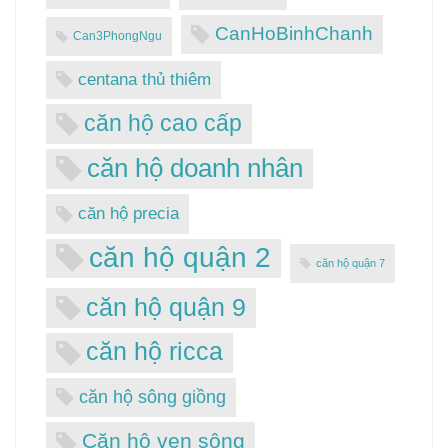
CanHoBinhChanh
Can3PhongNgu
centana thủ thiêm
căn hộ cao cấp
căn hộ doanh nhân
căn hộ precia
căn hộ quận 2
căn hộ quận 7
căn hộ quận 9
căn hộ ricca
căn hộ sông giồng
Căn hộ ven sông