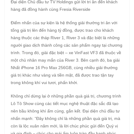
Đại diện Chủ đầu tư TV Holdings gửi lời tri ân đến khách
hàng đã đồng hành cùng Fresia Riverside
Điểm nhấn của sự kiện là hệ thống giải thưởng tri ân với
tổng giá trị lên đến hàng tỷ đồng, được trao cho khách
hàng thuộc các tháp River 1, River 3 và đặc biệt là những
người giao dịch thành công các sản phẩm ngay tại chương
trình. Trong đó, giải đặc biệt – xe VinFast VF3 đã thuộc về
một chủ nhân may mắn của River 3. Bên cạnh đó, ba giải
Nhất iPhone 16 Pro Max 256GB, cùng nhiều giải thưởng
giá trị khác như vàng và tiền mặt, đã được trao tận tay
trong không khí vui tươi, phấn khởi.
Không chỉ dừng lại ở những phần quà giá trị, chương trình
Lô Tô Show cùng các tiết mục nghệ thuật đặc sắc đã tạo
nên bầu không khí ấm cúng, gắn kết. Đại diện chủ đầu tư
nhấn mạnh: “Đây không chỉ là những phần quà giá trị, mà
còn là lộc xuân năm mới, là lời chúc phúc gửi đến Quý vị
và gia đình – chúc cho mái ấm luôn tràn đầy hạnh phúc,