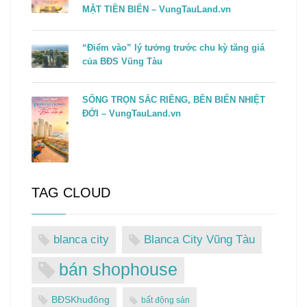
MẶT TIỀN BIỂN – VungTauLand.vn
“Điểm vào” lý tưởng trước chu kỳ tăng giá
của BĐS Vũng Tàu
SỐNG TRỌN SẮC RIÊNG, BÊN BIỂN NHIỆT
ĐỚI – VungTauLand.vn
TAG CLOUD
blanca city
Blanca City Vũng Tàu
bán shophouse
BĐSKhuđông
bất động sản