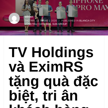
seoer
THỨ HAI, 12 THÁNG 1 2026
/
PUBLISHED IN
BLANCA CITY
VŨNG TÀU
,
CAFE BĐS
,
SUN GROUP
TV Holdings
và EximRS
tặng quà đặc
biệt, tri ân