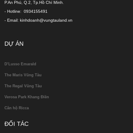
P.An Phú, Q.2, Tp.Hồ Chí Minh.
- Hotline: 0934155491
- Email: kinhdoanh@vungtauland.vn
DỰ ÁN
D’Lusso Emarald
The Maris Vũng Tàu
The Regal Vũng Tàu
Verosa Park Khang Điền
Căn hộ Ricca
ĐỐI TÁC