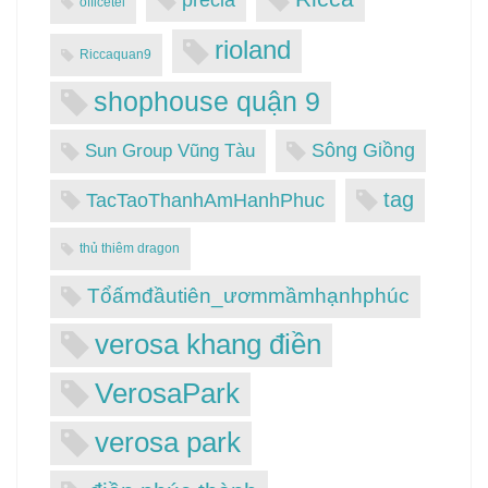
precia
officetel
rioland
Riccaquan9
shophouse quận 9
Sông Giồng
Sun Group Vũng Tàu
tag
TacTaoThanhAmHanhPhuc
thủ thiêm dragon
Tổấmđầutiên_ươmmầmhạnhphúc
verosa khang điền
VerosaPark
verosa park