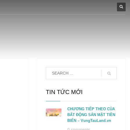
TIN TỨC MỚI
CHƯƠNG TIẾP THEO CỦA
BẤT ĐỘNG SẢN MẶT TIỀN
BIỂN – VungTauLand.vn
0 comments