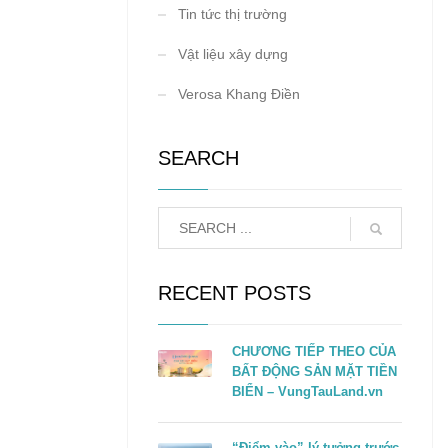
Tin tức thị trường
Vật liệu xây dựng
Verosa Khang Điền
SEARCH
RECENT POSTS
CHƯƠNG TIẾP THEO CỦA
BẤT ĐỘNG SẢN MẶT TIỀN
BIỂN – VungTauLand.vn
“Điểm vào” lý tưởng trước