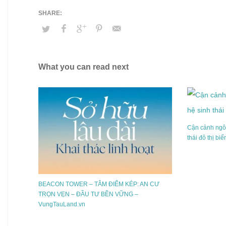
What you can read next
Cận cảnh ngôi
thái đô thị bi
BEACON TOWER – TÂM ĐIỂM KÉP: AN CƯ
TRỌN VẸN – ĐẦU TƯ BỀN VỮNG –
VungTauLand.vn