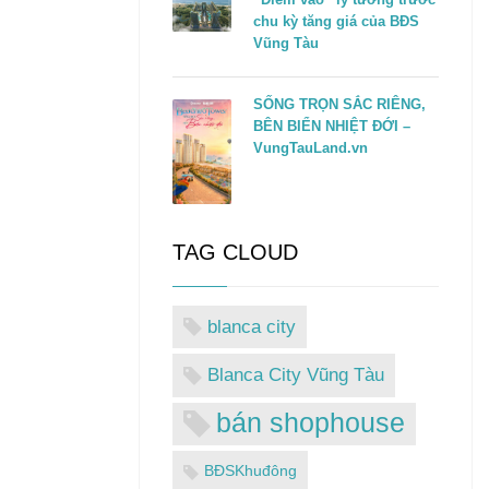
chu kỳ tăng giá của BĐS
Vũng Tàu
SỐNG TRỌN SẮC RIÊNG,
BÊN BIỂN NHIỆT ĐỚI –
VungTauLand.vn
TAG CLOUD
blanca city
Blanca City Vũng Tàu
bán shophouse
BĐSKhuđông