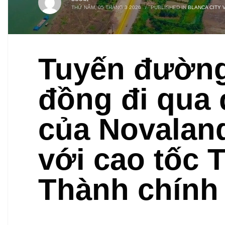
THỨ NĂM, 05 THÁNG 3 2026
/
PUBLISHED IN
BLANCA CITY 
Tuyến đường
đồng đi qua 
của Novaland
với cao tốc 
Thành chính