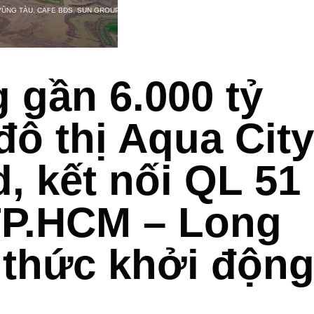
VŨNG TÀU
,
CAFE BĐS
,
SUN GROUP
 gần 6.000 tỷ
đô thị Aqua City
, kết nối QL 51
TP.HCM – Long
 thức khởi độn