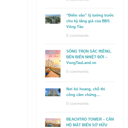
“Điểm vào” lý tưởng trước
chu kỳ tăng giá của BĐS
Vũng Tàu
0 comments
SỐNG TRỌN SẮC RIÊNG,
BÊN BIỂN NHIỆT ĐỚI –
VungTauLand.vn
0 comments
Nơi bỏ hoang, chỗ thi
công cầm chừng…
g
0 comments
BEACHTRO TOWER – CĂN
HỘ MẶT BIỂN SỞ HỮU