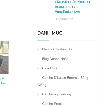
LÂU DÀI CUỐI CÙNG TẠI
BLANCA CITY –
VungTauLand.vn
0 comments
DANH MỤC
Blanca City Vũng Tàu
Blog Doanh Nhân
Cafe BĐS
Căn hộ D'Lusso Emerald Sông
 tổ
g Tàu
Giồng
Căn hộ nghỉ dữong
Căn hộ Precia