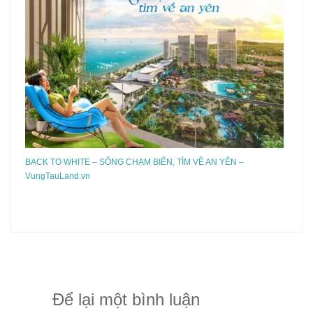
BACK TO WHITE – SỐNG CHẠM BIỂN, TÌM VỀ AN YÊN –
VungTauLand.vn
Để lại một bình luận