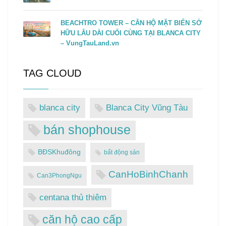
BEACHTRO TOWER – CĂN HỘ MẶT BIỂN SỞ
HỮU LÂU DÀI CUỐI CÙNG TẠI BLANCA CITY
– VungTauLand.vn
TAG CLOUD
blanca city
Blanca City Vũng Tàu
bán shophouse
BĐSKhuđông
bất động sản
CanHoBinhChanh
Can3PhongNgu
centana thủ thiêm
căn hộ cao cấp