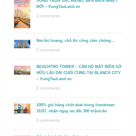
SỐNG TRỌN SẮC RIÊNG, BÊN BIỂN NHIỆT
ĐỚI – VungTauLand.vn
0 comments
Nơi bỏ hoang, chỗ thi công cầm chừng…
0 comments
BEACHTRO TOWER – CĂN HỘ MẶT BIỂN SỞ
HỮU LÂU DÀI CUỐI CÙNG TẠI BLANCA CITY
– VungTauLand.vn
0 comments
100% giỏ hàng chốt deal trong livestream
31/07, nhận ngay ưu đãi 300 triệu/căn
0 comments