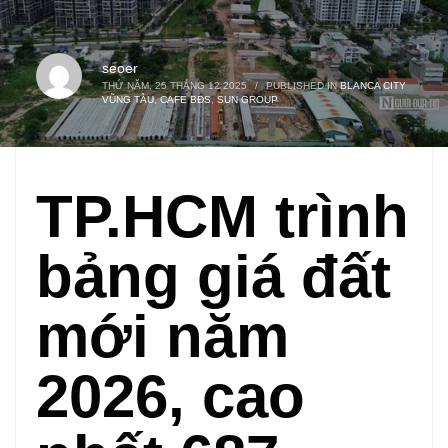
seoer
THỨ NĂM, 25 THÁNG 12 2025
/
PUBLISHED IN
BLANCA CITY
VŨNG TÀU
,
CAFE BĐS
,
SUN GROUP
TP.HCM trình
bảng giá đất
mới năm
2026, cao