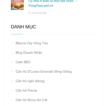
Có nhà ở biển là một lựa chọn. –
VungTauLand.vn
0 comments
DANH MỤC
Blanca City Vũng Tàu
Blog Doanh Nhân
Cafe BĐS
Căn hộ D'Lusso Emerald Sông Giồng
Căn hộ nghỉ dữong
Căn hộ Precia
Căn hộ Ricca Gò Cát