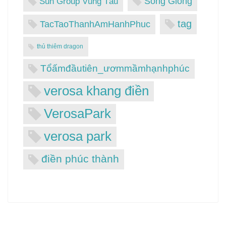
Sông Giồng
Sun Group Vũng Tàu
tag
TacTaoThanhAmHanhPhuc
thủ thiêm dragon
Tổấmđầutiên_ươmmầmhạnhphúc
verosa khang điền
VerosaPark
verosa park
điền phúc thành