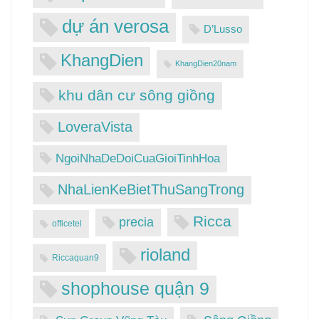
dự án verosa
D’Lusso
KhangDien
KhangDien20nam
khu dân cư sông giồng
LoveraVista
NgoiNhaDeDoiCuaGioiTinhHoa
NhaLienKeBietThuSangTrong
Ricca
precia
officetel
rioland
Riccaquan9
shophouse quận 9