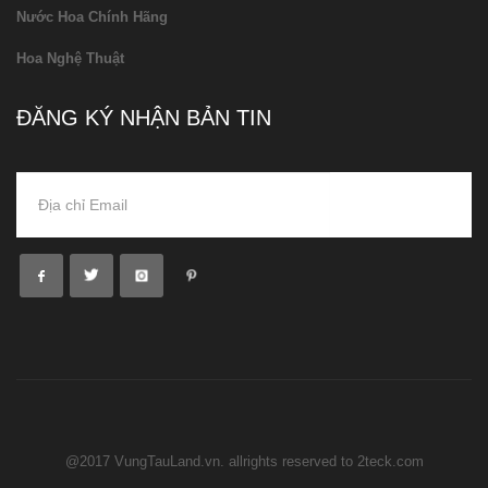
Nước Hoa Chính Hãng
Hoa Nghệ Thuật
ĐĂNG KÝ NHẬN BẢN TIN
@2017 VungTauLand.vn. allrights reserved to 2teck.com