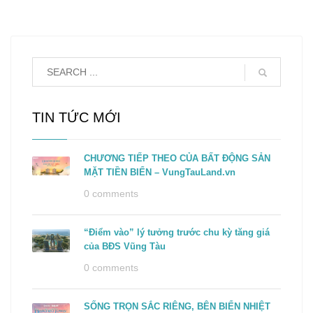
TIN TỨC MỚI
CHƯƠNG TIẾP THEO CỦA BẤT ĐỘNG SẢN
MẶT TIỀN BIỂN – VungTauLand.vn
0 comments
“Điểm vào” lý tưởng trước chu kỳ tăng giá
của BĐS Vũng Tàu
0 comments
SỐNG TRỌN SẮC RIÊNG, BÊN BIỂN NHIỆT