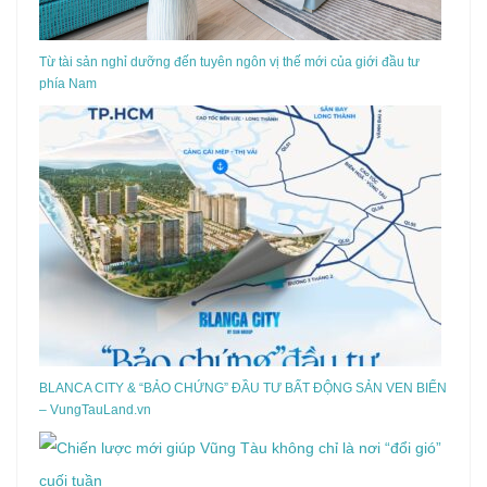
Từ tài sản nghỉ dưỡng đến tuyên ngôn vị thế mới của giới đầu tư
phía Nam
BLANCA CITY & “BẢO CHỨNG” ĐẦU TƯ BẤT ĐỘNG SẢN VEN BIỂN
– VungTauLand.vn