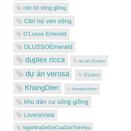
căn hộ sông giồng
Căn hộ ven sông
D'Lusso Emerald
DLUSSOEmerald
duplex ricca
dự án d’Lusso
dự án verosa
D’Lusso
KhangDien
KhangDien20nam
khu dân cư sông giồng
LoveraVista
NgoiNhaDeDoiCuaGioiTinhHoa