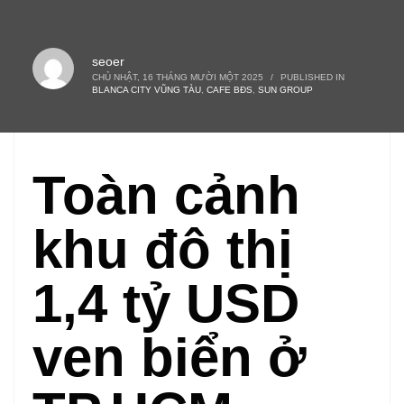
seoer
CHỦ NHẬT, 16 THÁNG MƯỜI MỘT 2025
/
PUBLISHED IN
BLANCA CITY VŨNG TÀU
,
CAFE BĐS
,
SUN GROUP
Toàn cảnh
khu đô thị
1,4 tỷ USD
ven biển ở