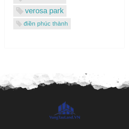
verosa park
điền phúc thành