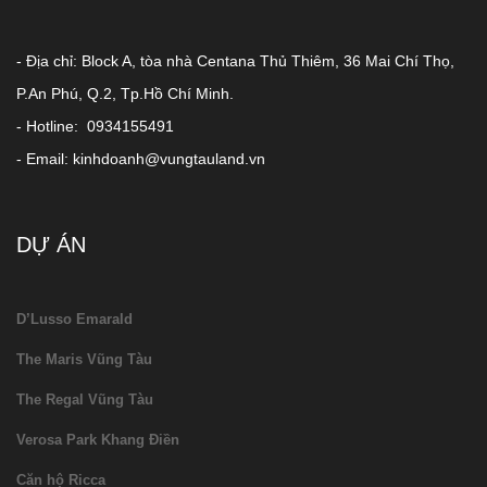
- Địa chỉ: Block A, tòa nhà Centana Thủ Thiêm, 36 Mai Chí Thọ,
P.An Phú, Q.2, Tp.Hồ Chí Minh.
- Hotline: 0934155491
- Email: kinhdoanh@vungtauland.vn
DỰ ÁN
D’Lusso Emarald
The Maris Vũng Tàu
The Regal Vũng Tàu
Verosa Park Khang Điền
Căn hộ Ricca