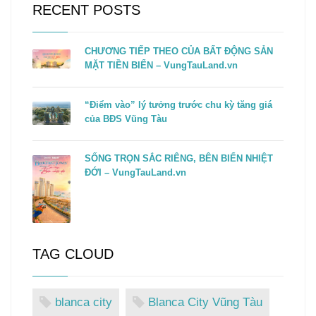
RECENT POSTS
CHƯƠNG TIẾP THEO CỦA BẤT ĐỘNG SẢN
MẶT TIỀN BIỂN – VungTauLand.vn
“Điểm vào” lý tưởng trước chu kỳ tăng giá
của BĐS Vũng Tàu
SỐNG TRỌN SẮC RIÊNG, BÊN BIỂN NHIỆT
ĐỚI – VungTauLand.vn
TAG CLOUD
blanca city
Blanca City Vũng Tàu