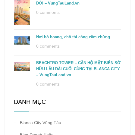
ĐỚI – VungTauLand.vn
0 comments
Nơi bỏ hoang, chỗ thi công cầm chừng…
0 comments
BEACHTRO TOWER – CĂN HỘ MẶT BIỂN SỞ
HỮU LÂU DÀI CUỐI CÙNG TẠI BLANCA CITY
– VungTauLand.vn
0 comments
DANH MỤC
Blanca City Vũng Tàu
Blog Doanh Nhân