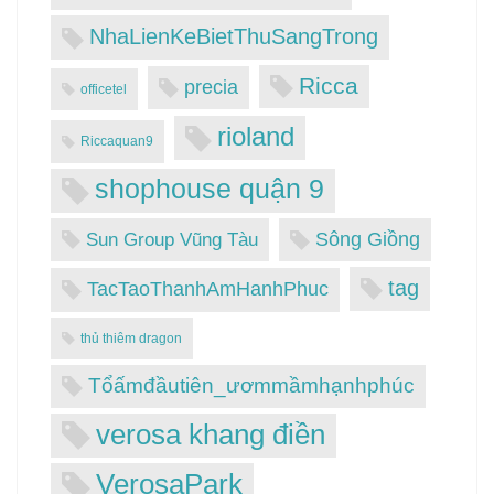
NhaLienKeBietThuSangTrong
Ricca
precia
officetel
rioland
Riccaquan9
shophouse quận 9
Sông Giồng
Sun Group Vũng Tàu
tag
TacTaoThanhAmHanhPhuc
thủ thiêm dragon
Tổấmđầutiên_ươmmầmhạnhphúc
verosa khang điền
VerosaPark