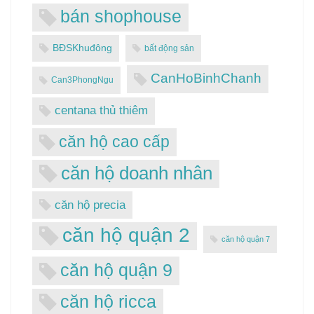
bán shophouse
BĐSKhuđông
bất động sản
CanHoBinhChanh
Can3PhongNgu
centana thủ thiêm
căn hộ cao cấp
căn hộ doanh nhân
căn hộ precia
căn hộ quận 2
căn hộ quận 7
căn hộ quận 9
căn hộ ricca