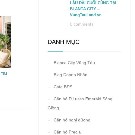
LÂU DÀI CUỐI CÙNG TẠI
BLANCA CITY –
VungTauLand.vn
0 comments
DANH MỤC
Blanca City Vũng Tàu
 TIM
Blog Doanh Nhân
Cafe BĐS
Căn hộ D'Lusso Emerald Sông
Giồng
Căn hộ nghỉ dữong
Căn hộ Precia