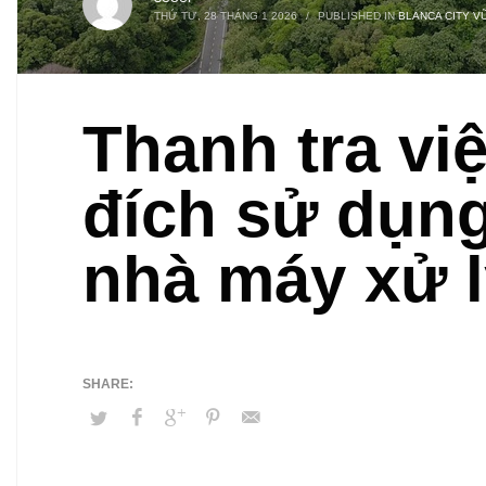
THỨ TƯ, 28 THÁNG 1 2026
/
PUBLISHED IN
BLANCA CITY V
Thanh tra vi
đích sử dụng
nhà máy xử l