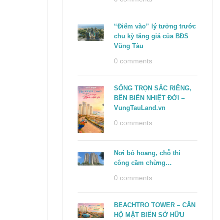
“Điểm vào” lý tưởng trước
chu kỳ tăng giá của BĐS
Vũng Tàu
0 comments
SỐNG TRỌN SẮC RIÊNG,
BÊN BIỂN NHIỆT ĐỚI –
VungTauLand.vn
0 comments
Nơi bỏ hoang, chỗ thi
công cầm chừng…
0 comments
BEACHTRO TOWER – CĂN
HỘ MẶT BIỂN SỞ HỮU