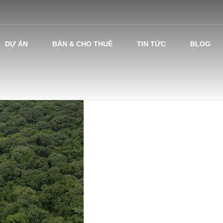
DỰ ÁN
BÁN & CHO THUÊ
TIN TỨC
BLOG