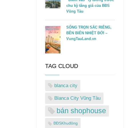
chu kỳ tăng giá của BĐS
Vũng Tàu
SỐNG TRỌN SẮC RIÊNG,
BÊN BIỂN NHIỆT ĐỚI –
VungTauLand.vn
TAG CLOUD
blanca city
Blanca City Vũng Tàu
bán shophouse
BĐSKhuđông