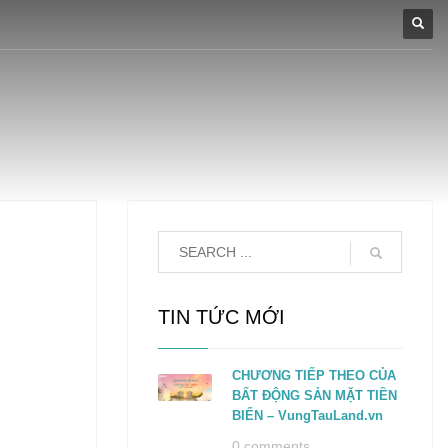
TIN TỨC MỚI
CHƯƠNG TIẾP THEO CỦA
BẤT ĐỘNG SẢN MẶT TIỀN
BIỂN – VungTauLand.vn
0 comments