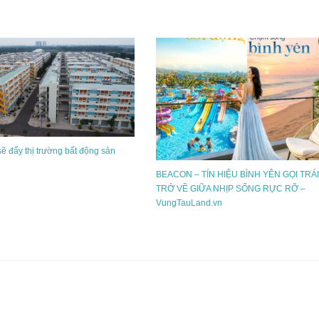
sẽ đẩy thị trường bất động sản
BEACON – TÍN HIỆU BÌNH YÊN GỌI TRÁI
TRỞ VỀ GIỮA NHỊP SỐNG RỰC RỠ –
VungTauLand.vn