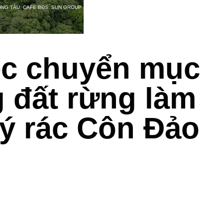
ŨNG TÀU
,
CAFE BĐS
,
SUN GROUP
ệc chuyển mục
 đất rừng làm
ý rác Côn Đảo