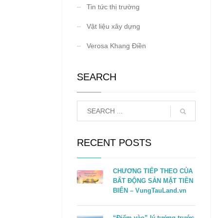
Tin tức thị trường
Vật liệu xây dựng
Verosa Khang Điền
SEARCH
RECENT POSTS
CHƯƠNG TIẾP THEO CỦA
BẤT ĐỘNG SẢN MẶT TIỀN
BIỂN – VungTauLand.vn
“Điểm vào” lý tưởng trước