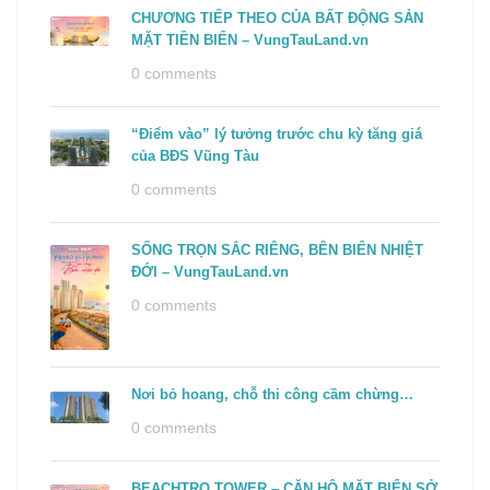
CHƯƠNG TIẾP THEO CỦA BẤT ĐỘNG SẢN
MẶT TIỀN BIỂN – VungTauLand.vn
0 comments
“Điểm vào” lý tưởng trước chu kỳ tăng giá
của BĐS Vũng Tàu
0 comments
SỐNG TRỌN SẮC RIÊNG, BÊN BIỂN NHIỆT
ĐỚI – VungTauLand.vn
0 comments
Nơi bỏ hoang, chỗ thi công cầm chừng…
0 comments
BEACHTRO TOWER – CĂN HỘ MẶT BIỂN SỞ