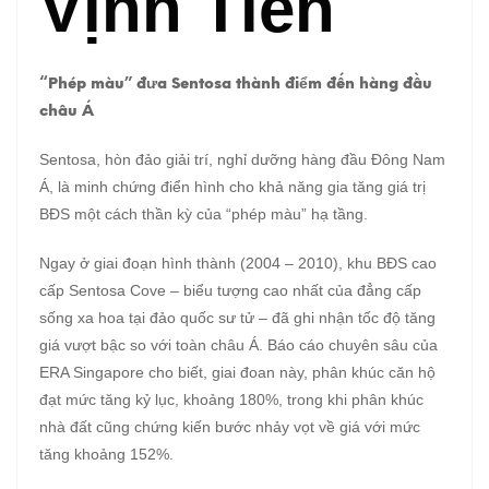
Vịnh Tiên
“Phép màu” đưa Sentosa thành điểm đến hàng đầu
châu Á
Sentosa, hòn đảo giải trí, nghỉ dưỡng hàng đầu Đông Nam
Á, là minh chứng điển hình cho khả năng gia tăng giá trị
BĐS một cách thần kỳ của “phép màu” hạ tầng.
Ngay ở giai đoạn hình thành (2004 – 2010), khu BĐS cao
cấp Sentosa Cove – biểu tượng cao nhất của đẳng cấp
sống xa hoa tại đảo quốc sư tử – đã ghi nhận tốc độ tăng
giá vượt bậc so với toàn châu Á. Báo cáo chuyên sâu của
ERA Singapore cho biết, giai đoan này, phân khúc căn hộ
đạt mức tăng kỷ lục, khoảng 180%, trong khi phân khúc
nhà đất cũng chứng kiến bước nhảy vọt về giá với mức
tăng khoảng 152%.