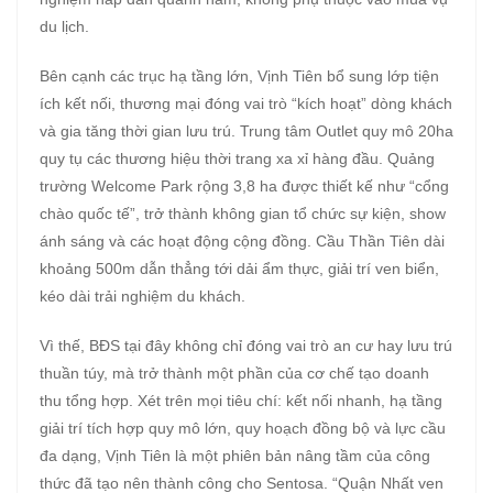
du lịch.
Bên cạnh các trục hạ tầng lớn, Vịnh Tiên bổ sung lớp tiện
ích kết nối, thương mại đóng vai trò “kích hoạt” dòng khách
và gia tăng thời gian lưu trú. Trung tâm Outlet quy mô 20ha
quy tụ các thương hiệu thời trang xa xỉ hàng đầu. Quảng
trường Welcome Park rộng 3,8 ha được thiết kế như “cổng
chào quốc tế”, trở thành không gian tổ chức sự kiện, show
ánh sáng và các hoạt động cộng đồng. Cầu Thần Tiên dài
khoảng 500m dẫn thẳng tới dải ẩm thực, giải trí ven biển,
kéo dài trải nghiệm du khách.
Vì thế, BĐS tại đây không chỉ đóng vai trò an cư hay lưu trú
thuần túy, mà trở thành một phần của cơ chế tạo doanh
thu tổng hợp. Xét trên mọi tiêu chí: kết nối nhanh, hạ tầng
giải trí tích hợp quy mô lớn, quy hoạch đồng bộ và lực cầu
đa dạng, Vịnh Tiên là một phiên bản nâng tầm của công
thức đã tạo nên thành công cho Sentosa. “Quận Nhất ven