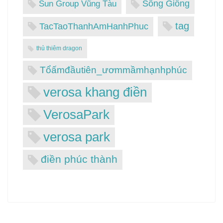
Sông Giồng
Sun Group Vũng Tàu
tag
TacTaoThanhAmHanhPhuc
thủ thiêm dragon
Tổấmđầutiên_ươmmầmhạnhphúc
verosa khang điền
VerosaPark
verosa park
điền phúc thành