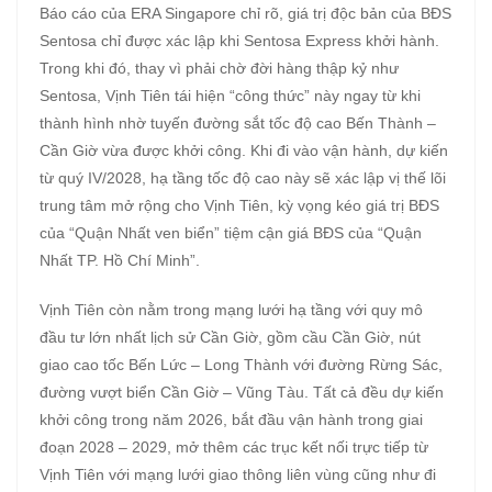
Báo cáo của ERA Singapore chỉ rõ, giá trị độc bản của BĐS
Sentosa chỉ được xác lập khi Sentosa Express khởi hành.
Trong khi đó, thay vì phải chờ đời hàng thập kỷ như
Sentosa, Vịnh Tiên tái hiện “công thức” này ngay từ khi
thành hình nhờ tuyến đường sắt tốc độ cao Bến Thành –
Cần Giờ vừa được khởi công. Khi đi vào vận hành, dự kiến
từ quý IV/2028, hạ tầng tốc độ cao này sẽ xác lập vị thế lõi
trung tâm mở rộng cho Vịnh Tiên, kỳ vọng kéo giá trị BĐS
của “Quận Nhất ven biển” tiệm cận giá BĐS của “Quận
Nhất TP. Hồ Chí Minh”.
Vịnh Tiên còn nằm trong mạng lưới hạ tầng với quy mô
đầu tư lớn nhất lịch sử Cần Giờ, gồm cầu Cần Giờ, nút
giao cao tốc Bến Lức – Long Thành với đường Rừng Sác,
đường vượt biển Cần Giờ – Vũng Tàu. Tất cả đều dự kiến
khởi công trong năm 2026, bắt đầu vận hành trong giai
đoạn 2028 – 2029, mở thêm các trục kết nối trực tiếp từ
Vịnh Tiên với mạng lưới giao thông liên vùng cũng như đi