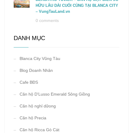
HỮU LÂU DÀI CUỐI CÙNG TẠI BLANCA CITY
– VungTauLand.vn
0 comments
DANH MỤC
Blanca City Vũng Tàu
Blog Doanh Nhân
Cafe BĐS
Căn hộ D'Lusso Emerald Sông Giồng
Căn hộ nghỉ dữong
Căn hộ Precia
Căn hộ Ricca Gò Cát