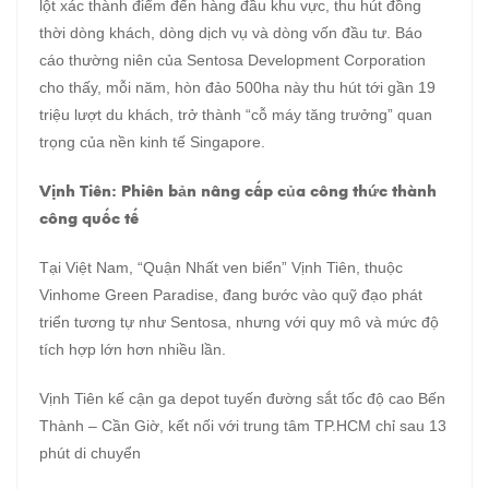
lột xác thành điểm đến hàng đầu khu vực, thu hút đồng
thời dòng khách, dòng dịch vụ và dòng vốn đầu tư. Báo
cáo thường niên của Sentosa Development Corporation
cho thấy, mỗi năm, hòn đảo 500ha này thu hút tới gần 19
triệu lượt du khách, trở thành “cỗ máy tăng trưởng” quan
trọng của nền kinh tế Singapore.
Vịnh Tiên: Phiên bản nâng cấp của công thức thành
công quốc tế
Tại Việt Nam, “Quận Nhất ven biển” Vịnh Tiên, thuộc
Vinhome Green Paradise, đang bước vào quỹ đạo phát
triển tương tự như Sentosa, nhưng với quy mô và mức độ
tích hợp lớn hơn nhiều lần.
Vịnh Tiên kế cận ga depot tuyến đường sắt tốc độ cao Bến
Thành – Cần Giờ, kết nối với trung tâm TP.HCM chỉ sau 13
phút di chuyển