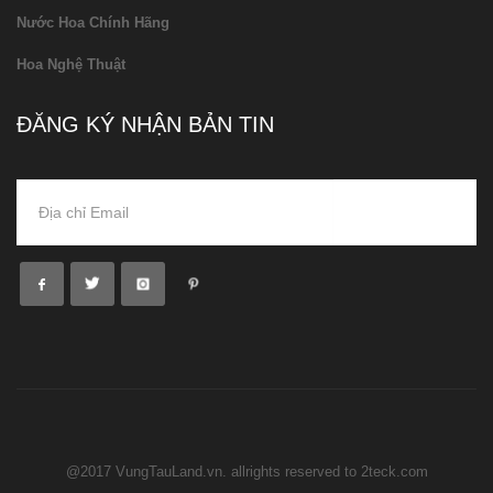
Nước Hoa Chính Hãng
Hoa Nghệ Thuật
ĐĂNG KÝ NHẬN BẢN TIN
@2017 VungTauLand.vn. allrights reserved to 2teck.com