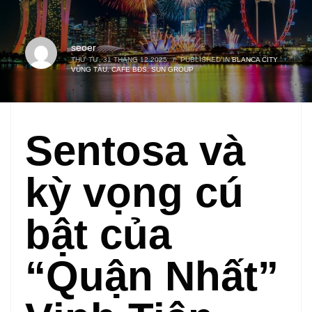
seoer
THỨ TƯ, 31 THÁNG 12 2025
/
PUBLISHED IN
BLANCA CITY
VŨNG TÀU
,
CAFE BĐS
,
SUN GROUP
Sentosa và
kỳ vọng cú
bật của
“Quận Nhất”