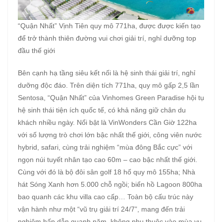
“Quận Nhất” Vịnh Tiên quy mô 771ha, được được kiến tạo
để trở thành thiên đường vui chơi giải trí, nghỉ dưỡng top
đầu thế giới
Bên cạnh hạ tầng siêu kết nối là hệ sinh thái giải trí, nghỉ
dưỡng độc đáo. Trên diện tích 771ha, quy mô gấp 2,5 lần
Sentosa, “Quận Nhất” của Vinhomes Green Paradise hội tụ
hệ sinh thái tiện ích quốc tế, có khả năng giữ chân du
khách nhiều ngày. Nổi bật là VinWonders Cần Giờ 122ha
với số lượng trò chơi lớn bậc nhất thế giới, công viên nước
hybrid, safari, cùng trải nghiệm “mùa đông Bắc cực” với
ngọn núi tuyết nhân tạo cao 60m – cao bậc nhất thế giới.
Cùng với đó là bộ đôi sân golf 18 hố quy mô 155ha; Nhà
hát Sóng Xanh hơn 5.000 chỗ ngồi; biển hồ Lagoon 800ha
bao quanh các khu villa cao cấp… Toàn bộ cấu trúc này
vận hành như một “vũ trụ giải trí 24/7”, mang đến trải
nghiệm hấp dẫn quanh năm, không phụ thuộc vào mùa vụ