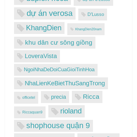
dự án verosa
D’Lusso
KhangDien
KhangDien20nam
khu dân cư sông giồng
LoveraVista
NgoiNhaDeDoiCuaGioiTinhHoa
NhaLienKeBietThuSangTrong
Ricca
precia
officetel
rioland
Riccaquan9
shophouse quận 9