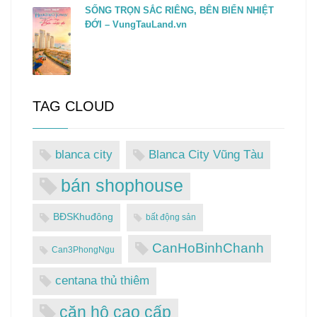
SỐNG TRỌN SẮC RIÊNG, BÊN BIỂN NHIỆT
ĐỚI – VungTauLand.vn
TAG CLOUD
blanca city
Blanca City Vũng Tàu
bán shophouse
BĐSKhuđông
bất động sản
CanHoBinhChanh
Can3PhongNgu
centana thủ thiêm
căn hộ cao cấp