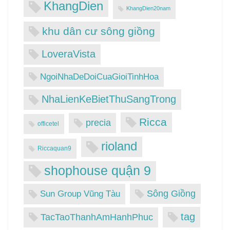
KhangDien
KhangDien20nam
khu dân cư sông giồng
LoveraVista
NgoiNhaDeDoiCuaGioiTinhHoa
NhaLienKeBietThuSangTrong
Ricca
precia
officetel
rioland
Riccaquan9
shophouse quận 9
Sông Giồng
Sun Group Vũng Tàu
tag
TacTaoThanhAmHanhPhuc