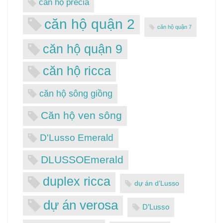
căn hộ precia
căn hộ quận 2
căn hộ quận 7
căn hộ quận 9
căn hộ ricca
căn hộ sông giồng
Căn hộ ven sông
D'Lusso Emerald
DLUSSOEmerald
duplex ricca
dự án d’Lusso
dự án verosa
D’Lusso