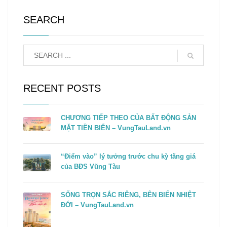
SEARCH
RECENT POSTS
CHƯƠNG TIẾP THEO CỦA BẤT ĐỘNG SẢN
MẶT TIỀN BIỂN – VungTauLand.vn
“Điểm vào” lý tưởng trước chu kỳ tăng giá
của BĐS Vũng Tàu
SỐNG TRỌN SẮC RIÊNG, BÊN BIỂN NHIỆT
ĐỚI – VungTauLand.vn