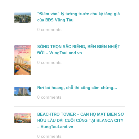
“Điểm vào” lý tưởng trước chu kỳ tăng giá
của BĐS Vũng Tàu
0 comments
SỐNG TRỌN SẮC RIÊNG, BÊN BIỂN NHIỆT
ĐỚI – VungTauLand.vn
0 comments
Nơi bỏ hoang, chỗ thi công cầm chừng…
0 comments
BEACHTRO TOWER – CĂN HỘ MẶT BIỂN SỞ
HỮU LÂU DÀI CUỐI CÙNG TẠI BLANCA CITY
– VungTauLand.vn
0 comments