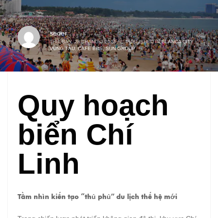
seoer
THỨ BẢY, 28 THÁNG 2 2026
/
PUBLISHED IN
BLANCA CITY
VŨNG TÀU
,
CAFE BĐS
,
SUN GROUP
Quy hoạch
biển Chí
Linh
Tầm nhìn kiến tạo “thủ phủ” du lịch thế hệ mới