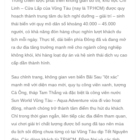
Trong chiến lược phát triển không gian đô thị, khu vực Chí
Linh – Cửa Lấp của Vũng Tàu (nay là TP.HCM) được quy
hoạch thành trung tâm du lịch nghỉ dưỡng – giải trí – sinh
thái biển với quy mô dân số khoảng 40.000 – 45.000
người, có khả năng đón hàng chục nghìn lượt khách du
lịch mỗi ngày. Thực tế, dải biển phía Đông đã và đang mở
ra dư địa tăng trưởng mạnh mẽ cho ngành công nghiệp
không khói, khi hàng loạt dự án và hệ sinh thái dịch vụ cao
cấp dần thành hình.
Sau chỉnh trang, không gian ven biển Bãi Sau “lột xác”
mạnh mẽ với diện mạo mới, quy tụ công viên xanh, tượng
Cá Ông, tháp Tam Thắng và đặc biệt là công viên nước
Sun World Vũng Tàu – Aqua Adventure vừa đi vào hoạt
động, nhanh chóng trở thành tâm điểm thu hút du khách.
Chỉ trong thời gian ngắn, liên tiếp các địa điểm tham quan,
vui chơi giải trí chất lượng được bổ sung đã tạo nên mùa
du lịch sôi động chưa từng có tại Vũng Tàu dịp Tết Nguyên
đán. Các dòng khách từ TP.HCM, Đồng Nai và các tỉnh