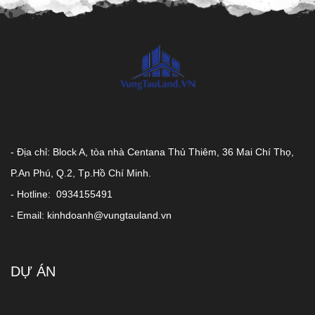
- Địa chỉ: Block A, tòa nhà Centana Thủ Thiêm, 36 Mai Chí Thọ,
P.An Phú, Q.2, Tp.Hồ Chí Minh.
- Hotline: 0934155491
- Email: kinhdoanh@vungtauland.vn
DỰ ÁN