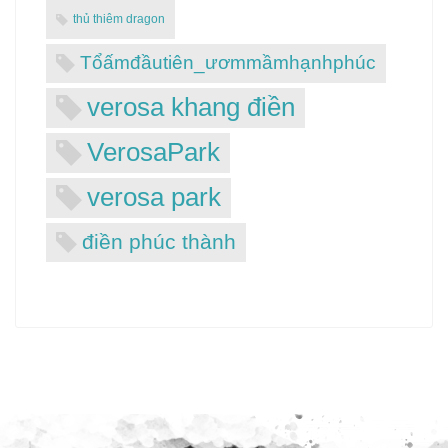
thủ thiêm dragon
Tổấmđầutiên_ươmmầmhạnhphúc
verosa khang điền
VerosaPark
verosa park
điền phúc thành