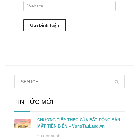
TIN TỨC MỚI
CHƯƠNG TIẾP THEO CỦA BẤT ĐỘNG SẢN
MẶT TIỀN BIỂN – VungTauLand.vn
0 comments