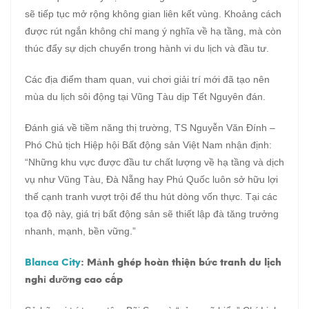
sẽ tiếp tục mở rộng không gian liên kết vùng. Khoảng cách
được rút ngắn không chỉ mang ý nghĩa về hạ tầng, mà còn
thúc đẩy sự dịch chuyển trong hành vi du lịch và đầu tư.
Các địa điểm tham quan, vui chơi giải trí mới đã tạo nên
mùa du lịch sôi động tại Vũng Tàu dịp Tết Nguyên đán.
Đánh giá về tiềm năng thị trường, TS Nguyễn Văn Đính –
Phó Chủ tịch Hiệp hội Bất động sản Việt Nam nhận định:
“Những khu vực được đầu tư chất lượng về hạ tầng và dịch
vụ như Vũng Tàu, Đà Nẵng hay Phú Quốc luôn sở hữu lợi
thế cạnh tranh vượt trội để thu hút dòng vốn thực. Tại các
tọa độ này, giá trị bất động sản sẽ thiết lập đà tăng trưởng
nhanh, mạnh, bền vững.”
Blanca City
: Mảnh ghép hoàn thiện bức tranh du lịch
nghỉ dưỡng cao cấp