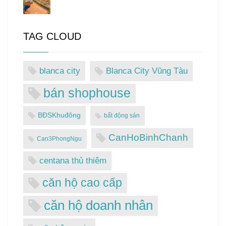
TAG CLOUD
blanca city
Blanca City Vũng Tàu
bán shophouse
BĐSKhuđông
bất động sản
CanHoBinhChanh
Can3PhongNgu
centana thủ thiêm
căn hộ cao cấp
căn hộ doanh nhân