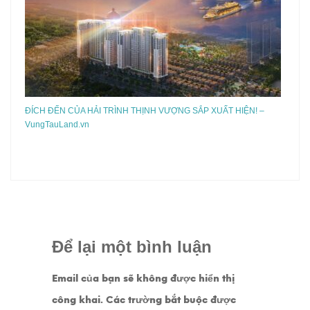
ĐÍCH ĐẾN CỦA HẢI TRÌNH THỊNH VƯỢNG SẮP XUẤT HIỆN! –
VungTauLand.vn
Để lại một bình luận
Email của bạn sẽ không được hiển thị
công khai.
Các trường bắt buộc được