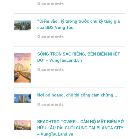
0 comments
“Điểm vào” lý tưởng trước chu kỳ tăng giá
của BĐS Vũng Tàu
0 comments
SỐNG TRỌN SẮC RIÊNG, BÊN BIỂN NHIỆT
ĐỚI – VungTauLand.vn
0 comments
Nơi bỏ hoang, chỗ thi công cầm chừng…
0 comments
BEACHTRO TOWER – CĂN HỘ MẶT BIỂN SỞ
HỮU LÂU DÀI CUỐI CÙNG TẠI BLANCA CITY
– VungTauLand.vn