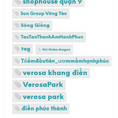
shophouse quận 9
Sun Group Vũng Tàu
Sông Giồng
TacTaoThanhAmHanhPhuc
tag
thủ thiêm dragon
Tổấmđầutiên_ươmmầmhạnhphúc
verosa khang điền
VerosaPark
verosa park
điền phúc thành