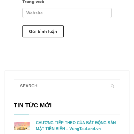
Trang web
TIN TỨC MỚI
CHƯƠNG TIẾP THEO CỦA BẤT ĐỘNG SẢN
MẶT TIỀN BIỂN – VungTauLand.vn