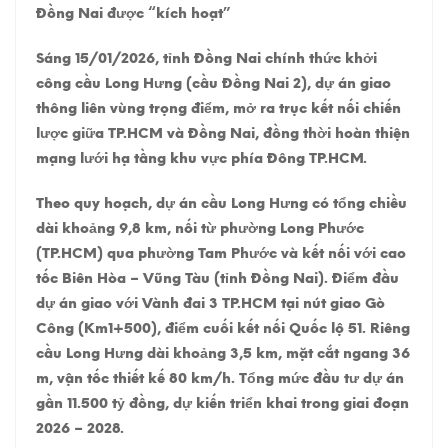
Đồng Nai được “kích hoạt”
Sáng 15/01/2026, tỉnh Đồng Nai chính thức khởi
công cầu Long Hưng (cầu Đồng Nai 2), dự án giao
thông liên vùng trọng điểm, mở ra trục kết nối chiến
lược giữa TP.HCM và Đồng Nai, đồng thời hoàn thiện
mạng lưới hạ tầng khu vực phía Đông TP.HCM.
Theo quy hoạch, dự án cầu Long Hưng có tổng chiều
dài khoảng 9,8 km, nối từ phường Long Phước
(TP.HCM) qua phường Tam Phước và kết nối với cao
tốc Biên Hòa – Vũng Tàu (tỉnh Đồng Nai). Điểm đầu
dự án giao với Vành đai 3 TP.HCM tại nút giao Gò
Công (Km1+500), điểm cuối kết nối Quốc lộ 51. Riêng
cầu Long Hưng dài khoảng 3,5 km, mặt cắt ngang 36
m, vận tốc thiết kế 80 km/h. Tổng mức đầu tư dự án
gần 11.500 tỷ đồng, dự kiến triển khai trong giai đoạn
2026 – 2028.