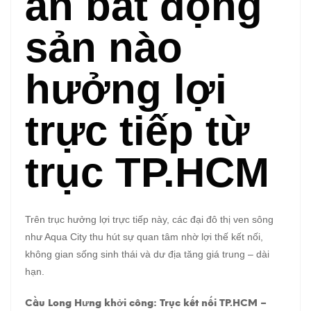
án bất động
sản nào
hưởng lợi
trực tiếp từ
trục TP.HCM
Trên trục hưởng lợi trực tiếp này, các đại đô thị ven sông
như Aqua City thu hút sự quan tâm nhờ lợi thế kết nối,
không gian sống sinh thái và dư địa tăng giá trung – dài
hạn.
Cầu Long Hưng khởi công: Trục kết nối TP.HCM –