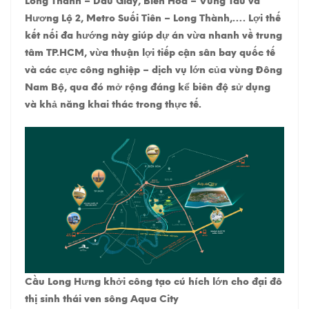
Long Thành – Dầu Giây, Biên Hòa – Vũng Tàu và
Hương Lộ 2, Metro Suối Tiên – Long Thành,…. Lợi thế
kết nối đa hướng này giúp dự án vừa nhanh về trung
tâm TP.HCM, vừa thuận lợi tiếp cận sân bay quốc tế
và các cực công nghiệp – dịch vụ lớn của vùng Đông
Nam Bộ, qua đó mở rộng đáng kể biên độ sử dụng
và khả năng khai thác trong thực tế.
Cầu Long Hưng khởi công tạo cú hích lớn cho đại đô
thị sinh thái ven sông Aqua City