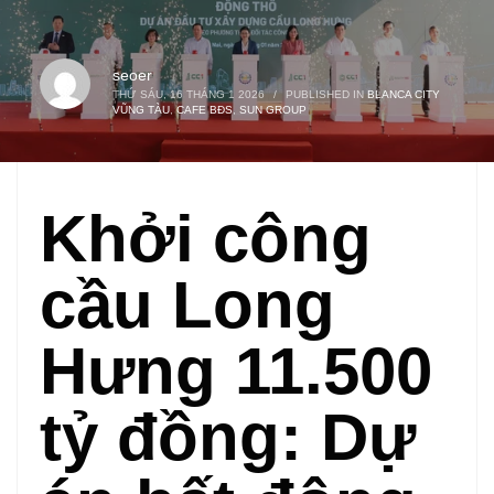
seoer
THỨ SÁU, 16 THÁNG 1 2026
/
PUBLISHED IN
BLANCA CITY
VŨNG TÀU
,
CAFE BĐS
,
SUN GROUP
Khởi công
cầu Long
Hưng 11.500
tỷ đồng: Dự