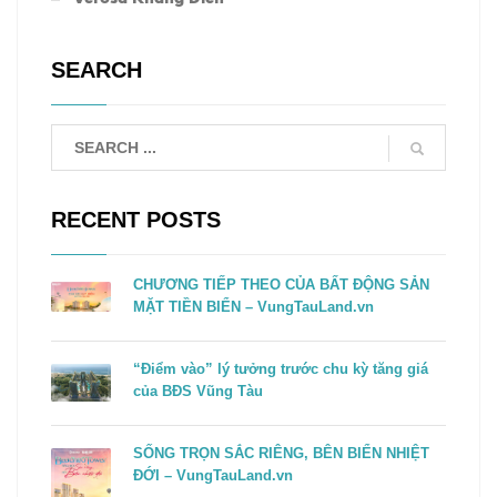
SEARCH
RECENT POSTS
CHƯƠNG TIẾP THEO CỦA BẤT ĐỘNG SẢN
MẶT TIỀN BIỂN – VungTauLand.vn
“Điểm vào” lý tưởng trước chu kỳ tăng giá
của BĐS Vũng Tàu
SỐNG TRỌN SẮC RIÊNG, BÊN BIỂN NHIỆT
ĐỚI – VungTauLand.vn