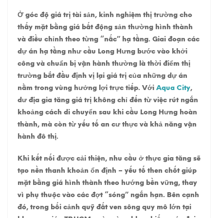
Ở góc độ giá trị tài sản, kinh nghiệm thị trường cho
thấy mặt bằng giá bất động sản thường hình thành
và điều chỉnh theo từng “nấc” hạ tầng. Giai đoạn các
dự án hạ tầng như cầu Long Hưng bước vào khởi
công và chuẩn bị vận hành thường là thời điểm thị
trường bắt đầu định vị lại giá trị của những dự án
nằm trong vùng hưởng lợi trực tiếp. Với
Aqua City
,
dư địa gia tăng giá trị không chỉ đến từ việc rút ngắn
khoảng cách di chuyển sau khi cầu Long Hưng hoàn
thành, mà còn từ yếu tố an cư thực và khả năng vận
hành đô thị.
Khi kết nối được cải thiện, nhu cầu ở thực gia tăng sẽ
tạo nền thanh khoản ổn định – yếu tố then chốt giúp
mặt bằng giá hình thành theo hướng bền vững, thay
vì phụ thuộc vào các đợt “sóng” ngắn hạn. Bên cạnh
đó, trong bối cảnh quỹ đất ven sông quy mô lớn tại