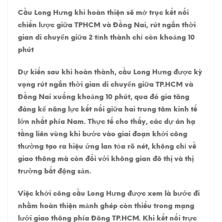
Cầu Long Hưng khi hoàn thiện sẽ mở trục kết nối
chiến lược giữa TPHCM và Đồng Nai, rút ngắn thời
gian di chuyển giữa 2 tỉnh thành chỉ còn khoảng 10
phút
Dự kiến sau khi hoàn thành, cầu Long Hưng được kỳ
vọng rút ngắn thời gian di chuyển giữa TP.HCM và
Đồng Nai xuống khoảng 10 phút, qua đó gia tăng
đáng kể năng lực kết nối giữa hai trung tâm kinh tế
lớn nhất phía Nam. Thực tế cho thấy, các dự án hạ
tầng liên vùng khi bước vào giai đoạn khởi công
thường tạo ra hiệu ứng lan tỏa rõ nét, không chỉ về
giao thông mà còn đối với không gian đô thị và thị
trường bất động sản.
Việc khởi công cầu Long Hưng được xem là bước đi
nhằm hoàn thiện mảnh ghép còn thiếu trong mạng
lưới giao thông phía Đông TP.HCM. Khi kết nối trực