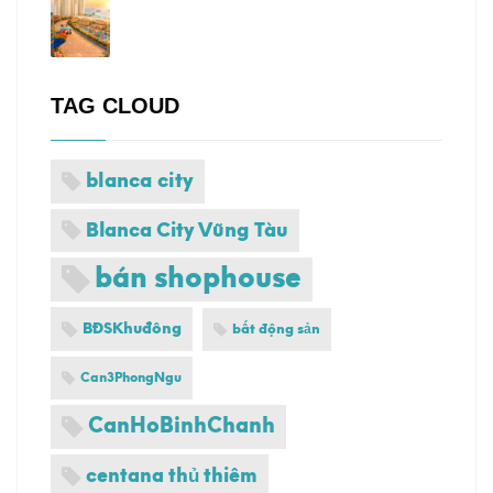
TAG CLOUD
blanca city
Blanca City Vũng Tàu
bán shophouse
BĐSKhuđông
bất động sản
Can3PhongNgu
CanHoBinhChanh
centana thủ thiêm