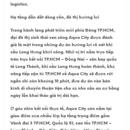
logistics.
Hạ tầng dẫn dắt dòng vốn, đô thị hưởng lợi
Trong hành lang phát triển mới phía Đông TP.HCM,
đại đô thị sinh thái ven sông Aqua City được đánh
giá là một trong những dự án hưởng lợi rõ nét khi
cầu Long Hưng khởi công. Nhờ vị trí nằm trực tiếp
trên trục kết nối TP.HCM – Đồng Nai – sân bay quốc
tế Long Thành, khi cầu Long Hưng hoàn thành, khả
năng tiếp cận từ TP.HCM về Aqua City sẽ được rút
ngắn chỉ còn khoảng 10 phút, đưa dự án vào bán
kính di chuyển thuận tiện cho cả nhu cầu an cư hằng
ngày lẫn khai thác giá trị dài hạn.
Ở góc nhìn kết nối thực tế, Aqua City còn nằm tại
giao điểm của nhiều lớp hạ tầng trọng điểm gồm
Vành đai 3 TP.HCM, Quốc lộ 51, cao tốc TP.HCM –