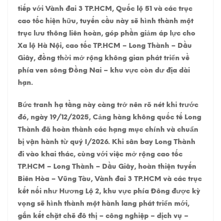
tiếp với Vành đai 3 TP.HCM, Quốc lộ 51 và các trục
cao tốc hiện hữu, tuyến cầu này sẽ hình thành một
trục lưu thông liên hoàn, góp phần giảm áp lực cho
Xa lộ Hà Nội, cao tốc TP.HCM – Long Thành – Dầu
Giây, đồng thời mở rộng không gian phát triển về
phía ven sông Đồng Nai – khu vực còn dư địa dài
hạn.
Bức tranh hạ tầng này càng trở nên rõ nét khi trước
đó, ngày 19/12/2025, Cảng hàng không quốc tế Long
Thành đã hoàn thành các hạng mục chính và chuẩn
bị vận hành từ quý I/2026. Khi sân bay Long Thành
đi vào khai thác, cùng với việc mở rộng cao tốc
TP.HCM – Long Thành – Dầu Giây, hoàn thiện tuyến
Biên Hòa – Vũng Tàu, Vành đai 3 TP.HCM và các trục
kết nối như Hương Lộ 2, khu vực phía Đông được kỳ
vọng sẽ hình thành một hành lang phát triển mới,
gắn kết chặt chẽ đô thị – công nghiệp – dịch vụ –