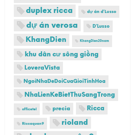
duplex ricca
dự án d’Lusso
dự án verosa
D’Lusso
KhangDien
KhangDien20nam
khu dân cư sông giồng
LoveraVista
NgoiNhaDeDoiCuaGioiTinhHoa
NhaLienKeBietThuSangTrong
Ricca
precia
officetel
rioland
Riccaquan9