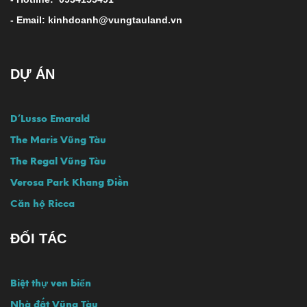
- Email: kinhdoanh@vungtauland.vn
DỰ ÁN
D’Lusso Emarald
The Maris Vũng Tàu
The Regal Vũng Tàu
Verosa Park Khang Điền
Căn hộ Ricca
ĐỐI TÁC
Biệt thự ven biển
Nhà đất Vũng Tàu