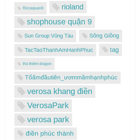
rioland
Riccaquan9
shophouse quận 9
Sông Giồng
Sun Group Vũng Tàu
tag
TacTaoThanhAmHanhPhuc
thủ thiêm dragon
Tổấmđầutiên_ươmmầmhạnhphúc
verosa khang điền
VerosaPark
verosa park
điền phúc thành