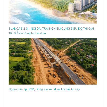
BLANCA 1-2-3 – NỐI DÀI TRẢI NGHIỆM CÙNG SIÊU ĐÔ THỊ GIẢI
TRÍ BIỂN – VungTauLand.vn
Người dân Tp.HCM, Đồng Nai sẽ rất vui khi biết tin này