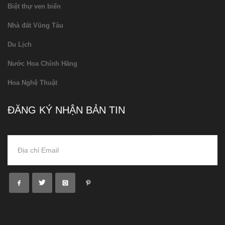
Biệt thự ven biển
Nhà đất Vũng Tàu
Du Lịch
Nước Hoa Chính Hãng
Hoa Nghệ Thuật
ĐĂNG KÝ NHẬN BẢN TIN