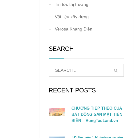
Tin tức thị trường
Vật liệu xây dựng
Verosa Khang Điền
SEARCH
RECENT POSTS
CHƯƠNG TIẾP THEO CỦA
BẤT ĐỘNG SẢN MẶT TIỀN
BIỂN – VungTauLand.vn
“Điểm vào” lý tưởng trước