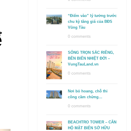
“Điểm vào” lý tưởng trước
chu kỳ tăng giá của BĐS
Vũng Tàu
ể
0 comments
SỐNG TRỌN SẮC RIÊNG,
BÊN BIỂN NHIỆT ĐỚI –
VungTauLand.vn
0 comments
Nơi bỏ hoang, chỗ thi
công cầm chừng…
0 comments
BEACHTRO TOWER – CĂN
HỘ MẶT BIỂN SỞ HỮU