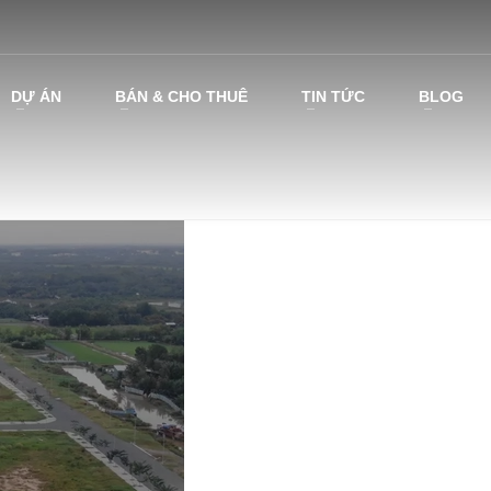
DỰ ÁN
BÁN & CHO THUÊ
TIN TỨC
BLOG