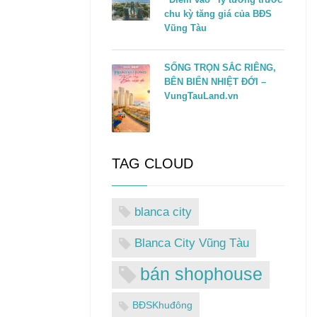
chu kỳ tăng giá của BĐS
Vũng Tàu
SỐNG TRỌN SẮC RIÊNG,
BÊN BIỂN NHIỆT ĐỚI –
VungTauLand.vn
TAG CLOUD
blanca city
Blanca City Vũng Tàu
bán shophouse
BĐSKhuđông