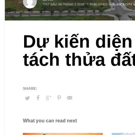
THỨ SÁU, 06 THÁNG 2 2026
/
PUBLISHED IN
BLANCA CITY 
Dự kiến diện 
tách thửa đấ
What you can read next