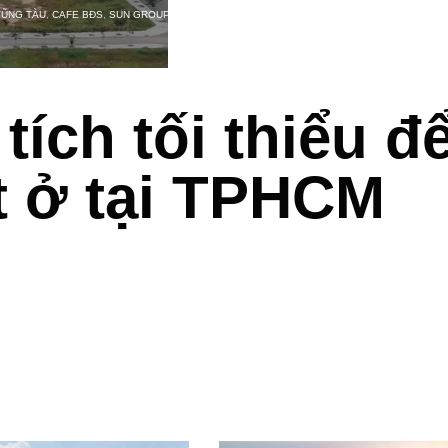
VŨNG TÀU
,
CAFE BĐS
,
SUN GROUP
tích tối thiểu đ
t ở tại TPHCM