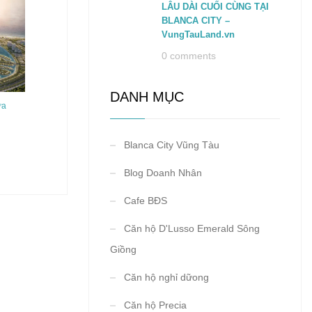
LÂU DÀI CUỐI CÙNG TẠI
BLANCA CITY –
VungTauLand.vn
0 comments
DANH MỤC
ữa
Blanca City Vũng Tàu
Blog Doanh Nhân
Cafe BĐS
Căn hộ D'Lusso Emerald Sông
Giồng
Căn hộ nghỉ dữong
Căn hộ Precia