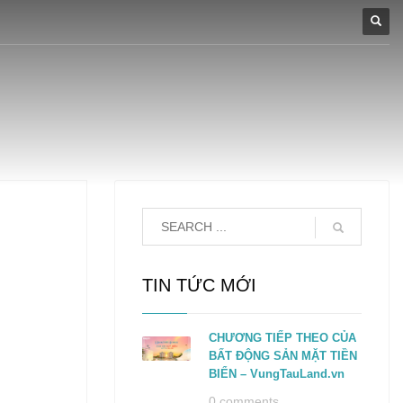
TIN TỨC MỚI
CHƯƠNG TIẾP THEO CỦA
BẤT ĐỘNG SẢN MẶT TIỀN
BIỂN – VungTauLand.vn
0 comments