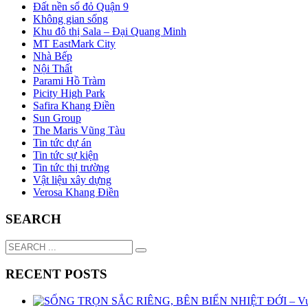
Đất nền sổ đỏ Quận 9
Không gian sống
Khu đô thị Sala – Đại Quang Minh
MT EastMark City
Nhà Bếp
Nội Thất
Parami Hồ Tràm
Picity High Park
Safira Khang Điền
Sun Group
The Maris Vũng Tàu
Tin tức dự án
Tin tức sự kiện
Tin tức thị trường
Vật liệu xây dựng
Verosa Khang Điền
SEARCH
RECENT POSTS