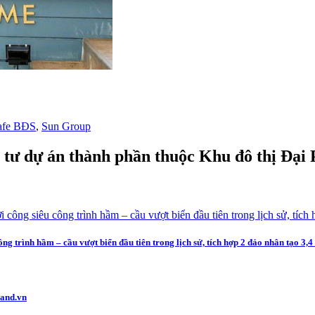
afe BĐS
,
Sun Group
u tư dự án thành phần thuộc Khu đô thị Đại
 trình hầm – cầu vượt biển đầu tiên trong lịch sử, tích hợp 2 đảo nhân tạo 3,4
and.vn