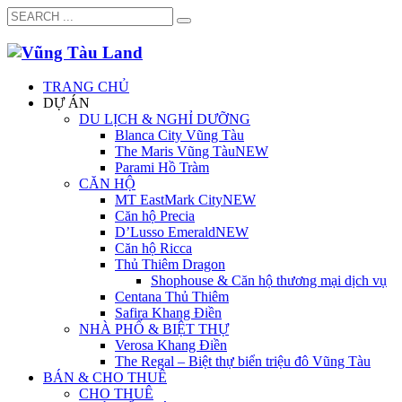
TRANG CHỦ
DỰ ÁN
DU LỊCH & NGHỈ DƯỠNG
Blanca City Vũng Tàu
The Maris Vũng Tàu
NEW
Parami Hồ Tràm
CĂN HỘ
MT EastMark City
NEW
Căn hộ Precia
D’Lusso Emerald
NEW
Căn hộ Ricca
Thủ Thiêm Dragon
Shophouse & Căn hộ thương mại dịch vụ
Centana Thủ Thiêm
Safira Khang Điền
NHÀ PHỐ & BIỆT THỰ
Verosa Khang Điền
The Regal – Biệt thự biển triệu đô Vũng Tàu
BÁN & CHO THUÊ
CHO THUÊ