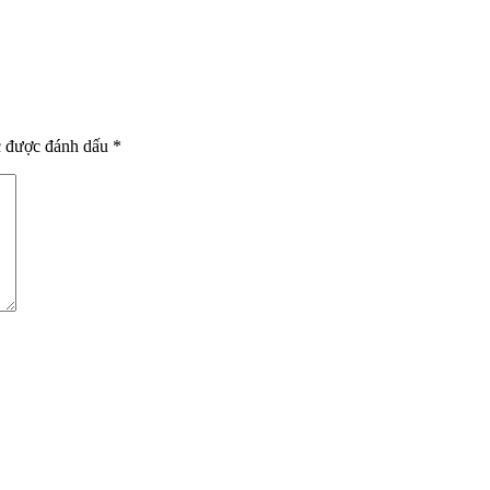
c được đánh dấu
*