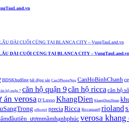
ngTauLand.vn
U DÀI CUỐI CÙNG TẠI BLANCA CITY – VungTauLand.v
e
CanHoBinhChanh
ce
BĐSKhuđông
bất động sản
Can3PhongNgu
căn hộ quận 9
căn hộ ricca
căn hộ s
căn hộ quận 7
 án verosa
KhangDien
kh
D’Lusso
KhangDien20nam
rioland
s
huSangTrong
Ricca
precia
officetel
Riccaquan9
verosa khang 
ấmđầutiên_ươmmầmhạnhphúc