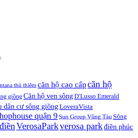
n
căn hộ
căn hộ cao cấp
ntana thủ thiêm
Căn hộ ven sông
D'Lusso Emerald
ông giồng
u dân cư sông giồng
LoveraVista
hophouse quận 9
Sông
Sun Group Vũng Tàu
điền
VerosaPark
verosa park
điền phúc