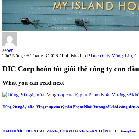
seoer
Thứ Năm, 05 Tháng 3 2026
/
Published in
Blanca City Vũng Tàu
,
C
DIC Corp hoàn tất giải thể công ty con đầ
What you can read next
Đúng 20 ngày nữa, Vingroup của tỷ phú Phạm Nhật Vượng sẽ khởi công siêu công
DẠO BƯỚC TRÊN CÁT VÀNG, CHẠM HÀNG NGÀN TIỆN ÍCH – VungTauL