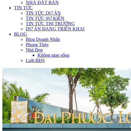
NHÀ ĐẤT BÁN
TIN TỨC
TIN TỨC DỰ ÁN
TIN TỨC SỰ KIỆN
TIN TỨC THỊ TRƯỜNG
DỰ ÁN ĐANG TRIỂN KHAI
BLOG
Blog Doanh Nhân
Phong Thủy
Nhà Đẹp
Không gian sống
Luật BĐS