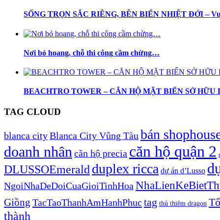
SỐNG TRỌN SẮC RIÊNG, BÊN BIỂN NHIỆT ĐỚI – Vu
Nơi bỏ hoang, chỗ thi công cầm chừng…
BEACHTRO TOWER – CĂN HỘ MẶT BIỂN SỞ HỮU LÂ
TAG CLOUD
bán shophous
blanca city
Blanca City Vũng Tàu
căn hộ quận 2
doanh nhân
căn hộ precia
dự
duplex ricca
DLUSSOEmerald
dự án d’Lusso
NhaLienKeBietT
NgoiNhaDeDoiCuaGioiTinhHoa
tag
Giồng
Tổ
TacTaoThanhAmHanhPhuc
thủ thiêm dragon
thành