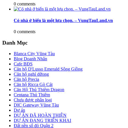
0 comments
Có nhà ở biển là một lựa chọn. – VungTauLand.vn
0 comments
Danh Mục
Blanca City Vũng Tàu
Blog Doanh Nhân
Cafe BĐS
Căn hộ D'Lusso Emerald Sông Giồng
Căn hộ nghỉ dữong
Căn hộ Precia
Căn hộ Ricca Gò Cát
Căn Hộ Thủ Thiêm Dragon
Centana Thủ Thiêm
Chưa được phân loại
DIC Gateway Vũng Tàu
Dự án
DỰ ÁN ĐÃ HOÀN THIỆN
DỰ ÁN ĐANG TRIỂN KHAI
Đất nền sổ đỏ Quận 2