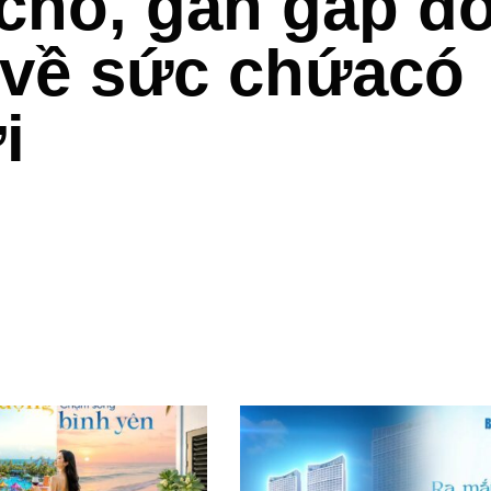
chỗ, gần gấp đô
 về sức chứacó
i