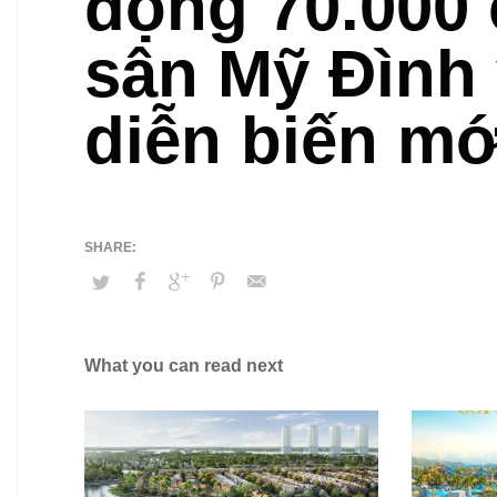
động 70.000 
sân Mỹ Đình
diễn biến mớ
What you can read next