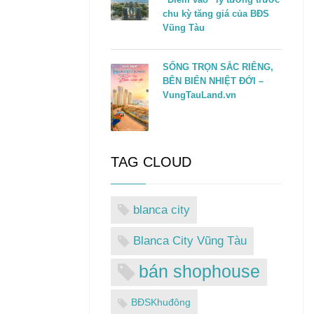
chu kỳ tăng giá của BĐS
Vũng Tàu
SỐNG TRỌN SẮC RIÊNG,
BÊN BIỂN NHIỆT ĐỚI –
VungTauLand.vn
TAG CLOUD
blanca city
Blanca City Vũng Tàu
bán shophouse
BĐSKhuđông