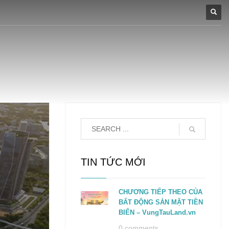
TIN TỨC MỚI
CHƯƠNG TIẾP THEO CỦA
BẤT ĐỘNG SẢN MẶT TIỀN
BIỂN – VungTauLand.vn
0 comments