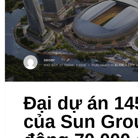
seoer
THỨ BẢY, 07 THÁNG 3 2026
/
PUBLISHED IN
BLANCA CITY 
Đại dự án 14
của Sun Gro