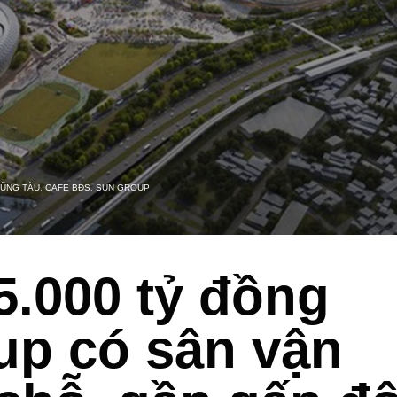
VŨNG TÀU
,
CAFE BĐS
,
SUN GROUP
5.000 tỷ đồng
up có sân vận