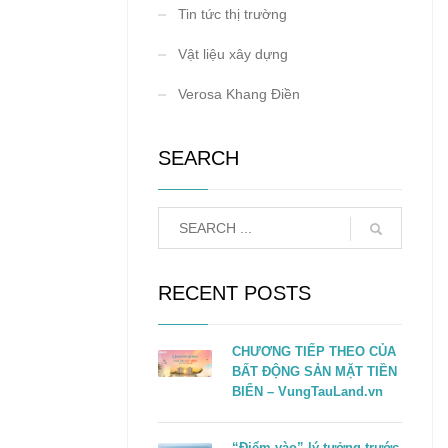
Tin tức thị trường
Vật liệu xây dựng
Verosa Khang Điền
SEARCH
RECENT POSTS
CHƯƠNG TIẾP THEO CỦA
BẤT ĐỘNG SẢN MẶT TIỀN
BIỂN – VungTauLand.vn
“Điểm vào” lý tưởng trước