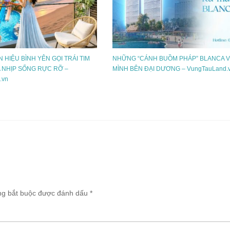
N HIỆU BÌNH YÊN GỌI TRÁI TIM
NHỮNG “CÁNH BUỒM PHÁP” BLANCA 
A NHỊP SỐNG RỰC RỠ –
MÌNH BÊN ĐẠI DƯƠNG – VungTauLand.
.vn
ng bắt buộc được đánh dấu
*