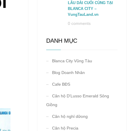
i
LÂU DÀI CUỐI CÙNG TẠI
BLANCA CITY –
VungTauLand.vn
0 comments
DANH MỤC
Blanca City Vũng Tàu
Blog Doanh Nhân
Cafe BĐS
Căn hộ D'Lusso Emerald Sông
Giồng
Căn hộ nghỉ dữong
Căn hộ Precia