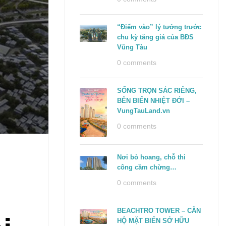
“Điểm vào” lý tưởng trước
chu kỳ tăng giá của BĐS
Vũng Tàu
0 comments
SỐNG TRỌN SẮC RIÊNG,
BÊN BIỂN NHIỆT ĐỚI –
VungTauLand.vn
0 comments
Nơi bỏ hoang, chỗ thi
công cầm chừng…
0 comments
BEACHTRO TOWER – CĂN
HỘ MẶT BIỂN SỞ HỮU