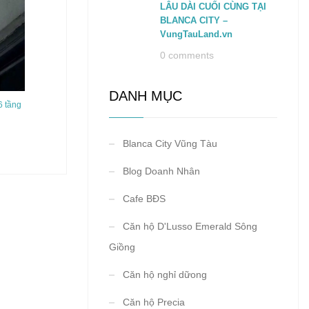
LÂU DÀI CUỐI CÙNG TẠI
BLANCA CITY –
VungTauLand.vn
0 comments
DANH MỤC
6 tầng
Blanca City Vũng Tàu
Blog Doanh Nhân
Cafe BĐS
Căn hộ D'Lusso Emerald Sông
Giồng
Căn hộ nghỉ dữong
Căn hộ Precia