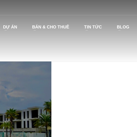
DỰ ÁN
BÁN & CHO THUÊ
TIN TỨC
BLOG