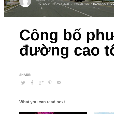
THỨ BA, 24 THÁNG 6 2025
/
PUBLISHED IN
BLANCA CITY V
Công bố phư
đường cao t
What you can read next