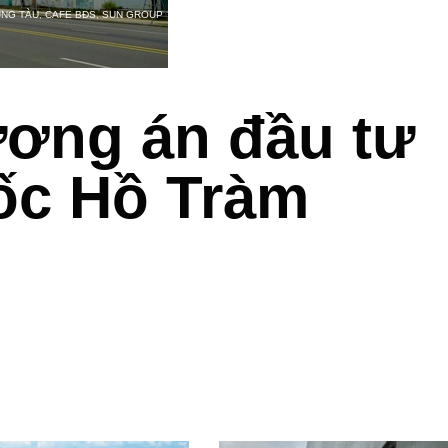
ŨNG TÀU
,
CAFE BĐS
,
SUN GROUP
ơng án đầu tư
ốc Hồ Tràm