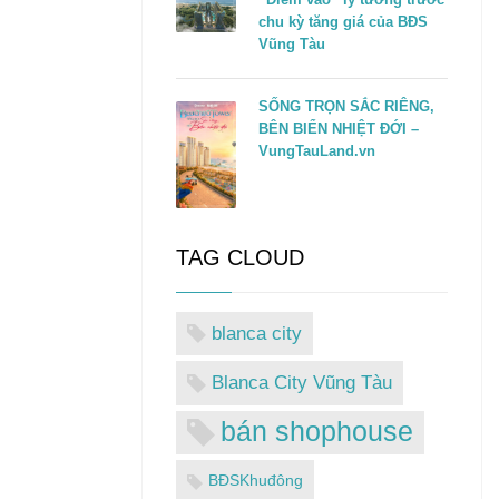
chu kỳ tăng giá của BĐS
Vũng Tàu
SỐNG TRỌN SẮC RIÊNG,
BÊN BIỂN NHIỆT ĐỚI –
VungTauLand.vn
TAG CLOUD
blanca city
Blanca City Vũng Tàu
bán shophouse
BĐSKhuđông