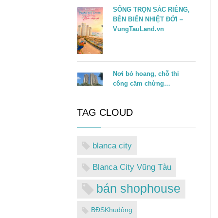
SỐNG TRỌN SẮC RIÊNG,
BÊN BIỂN NHIỆT ĐỚI –
VungTauLand.vn
Nơi bỏ hoang, chỗ thi
công cầm chừng…
TAG CLOUD
blanca city
Blanca City Vũng Tàu
bán shophouse
BĐSKhuđông