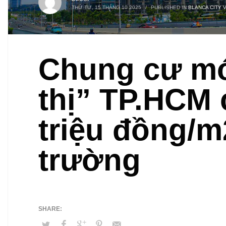
THỨ TƯ, 15 THÁNG 10 2025
/
PUBLISHED IN
BLANCA CITY 
Chung cư mới
thị” TP.HCM 
triệu đồng/m2
trường