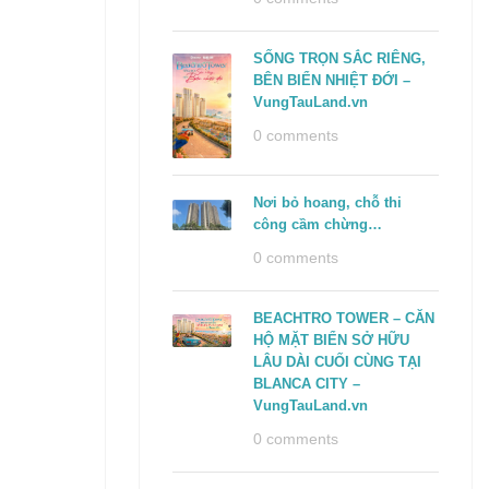
SỐNG TRỌN SẮC RIÊNG,
BÊN BIỂN NHIỆT ĐỚI –
VungTauLand.vn
0 comments
Nơi bỏ hoang, chỗ thi
công cầm chừng…
0 comments
BEACHTRO TOWER – CĂN
HỘ MẶT BIỂN SỞ HỮU
LÂU DÀI CUỐI CÙNG TẠI
BLANCA CITY –
VungTauLand.vn
0 comments