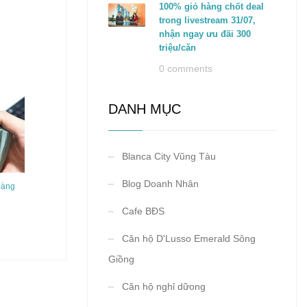
100% giỏ hàng chốt deal
trong livestream 31/07,
nhận ngay ưu đãi 300
triệu/căn
0 comments
DANH MỤC
Blanca City Vũng Tàu
Blog Doanh Nhân
hàng
Cafe BĐS
Căn hộ D'Lusso Emerald Sông
Giồng
Căn hộ nghỉ dữong