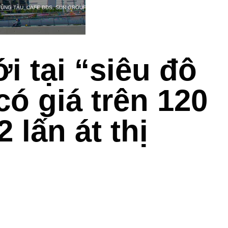
VŨNG TÀU
,
CAFE BĐS
,
SUN GROUP
 tại “siêu đô
có giá trên 120
 lấn át thị