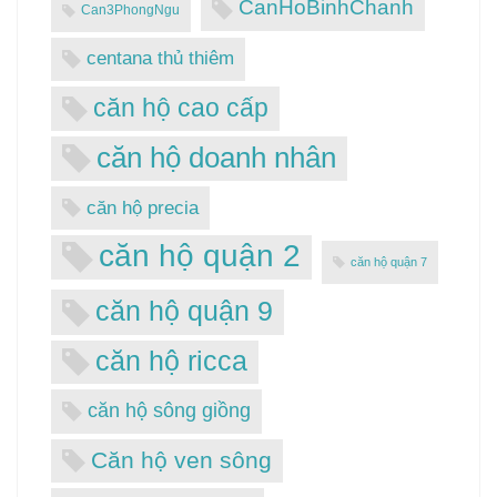
CanHoBinhChanh
Can3PhongNgu
centana thủ thiêm
căn hộ cao cấp
căn hộ doanh nhân
căn hộ precia
căn hộ quận 2
căn hộ quận 7
căn hộ quận 9
căn hộ ricca
căn hộ sông giồng
Căn hộ ven sông