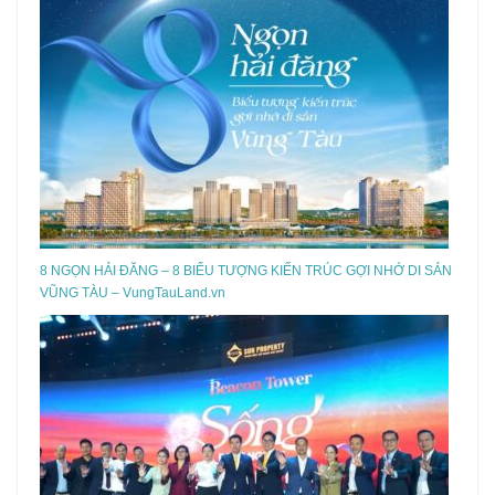
8 NGỌN HẢI ĐĂNG – 8 BIỂU TƯỢNG KIẾN TRÚC GỢI NHỚ DI SẢN
VŨNG TÀU – VungTauLand.vn