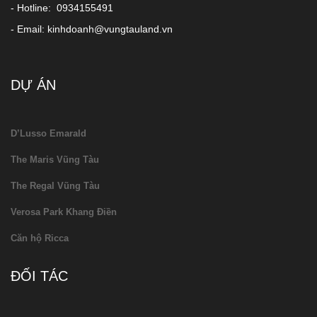
- Hotline: 0934155491
- Email: kinhdoanh@vungtauland.vn
DỰ ÁN
D’Lusso Emarald
The Maris Vũng Tàu
The Regal Vũng Tàu
Verosa Park Khang Điền
Căn hộ Ricca
ĐỐI TÁC