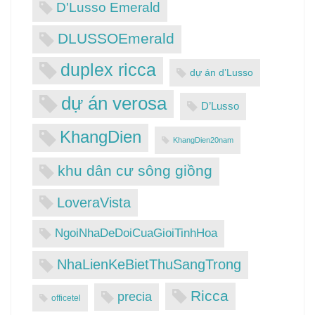
D'Lusso Emerald
DLUSSOEmerald
duplex ricca
dự án d’Lusso
dự án verosa
D’Lusso
KhangDien
KhangDien20nam
khu dân cư sông giồng
LoveraVista
NgoiNhaDeDoiCuaGioiTinhHoa
NhaLienKeBietThuSangTrong
Ricca
precia
officetel