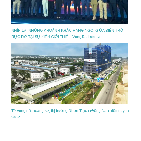
NHÌN LẠI NHỮNG KHOẢNH KHẮC RẠNG NGỜI GIỮA BIỂN TRỜI
RỰC RỠ TẠI SỰ KIỆN GIỚI THIỆ – VungTauLand.vn
Từ vùng đất hoang sơ, thị trường Nhơn Trạch (Đồng Nai) hiện nay ra
sao?