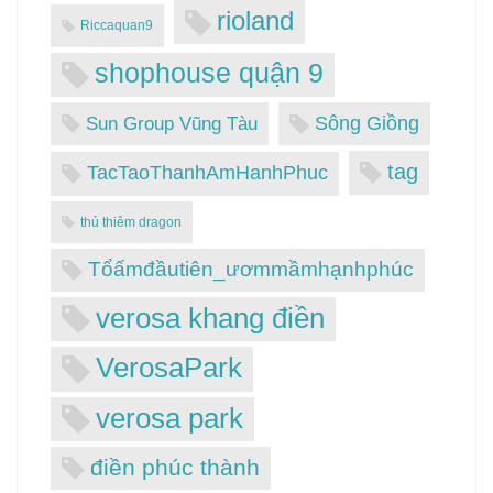
rioland
Riccaquan9
shophouse quận 9
Sông Giồng
Sun Group Vũng Tàu
tag
TacTaoThanhAmHanhPhuc
thủ thiêm dragon
Tổấmđầutiên_ươmmầmhạnhphúc
verosa khang điền
VerosaPark
verosa park
điền phúc thành