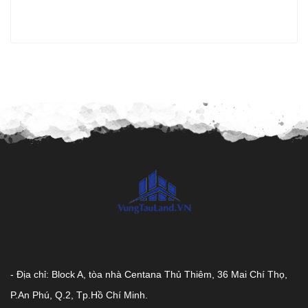
- Địa chỉ: Block A, tòa nhà Centana Thủ Thiêm, 36 Mai Chí Thọ,
P.An Phú, Q.2, Tp.Hồ Chí Minh.