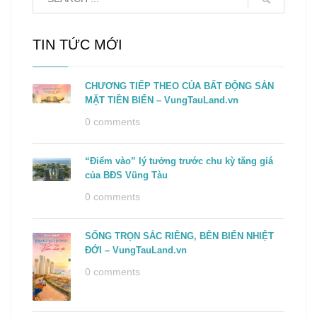
TIN TỨC MỚI
CHƯƠNG TIẾP THEO CỦA BẤT ĐỘNG SẢN
MẶT TIỀN BIỂN – VungTauLand.vn
0 comments
“Điểm vào” lý tưởng trước chu kỳ tăng giá
của BĐS Vũng Tàu
0 comments
SỐNG TRỌN SẮC RIÊNG, BÊN BIỂN NHIỆT
ĐỚI – VungTauLand.vn
0 comments