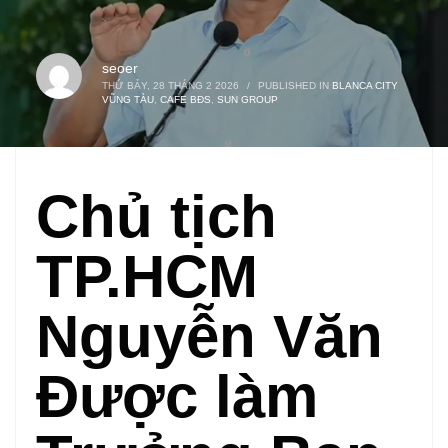
seoer
THỨ BẢY, 28 THÁNG 2 2026
/
PUBLISHED IN
BLANCA CITY
VŨNG TÀU
,
CAFE BĐS
,
SUN GROUP
Chủ tịch
TP.HCM
Nguyễn Văn
Được làm