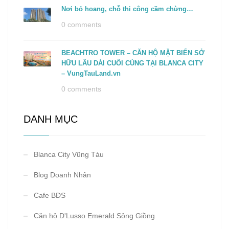
Nơi bỏ hoang, chỗ thi công cầm chừng…
0 comments
BEACHTRO TOWER – CĂN HỘ MẶT BIỂN SỞ
HỮU LÂU DÀI CUỐI CÙNG TẠI BLANCA CITY
– VungTauLand.vn
0 comments
DANH MỤC
Blanca City Vũng Tàu
Blog Doanh Nhân
Cafe BĐS
Căn hộ D'Lusso Emerald Sông Giồng