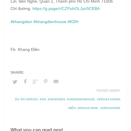
Lợi, Bến Nghé, Quận 1, Thành phố Hồ Chí Minh 71006
Chỉ đường:
https://g.page/r/CZPuhOLJysSCEBA
#khangdien
#khangdienhouse
#KDH
Fb: Khang Điền
TAGGED UNDER:
DỰ ÁN VEROSA
,
KDH
,
KHANGDIEN
,
KHANGDIENHOUSE
,
VEROSA KHANG
ĐIỀN
,
VEROSA PARK
,
VEROSAPARK
What you can read next