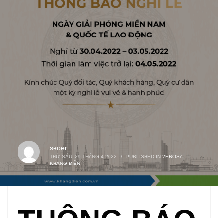
seoer
THỨ SÁU, 29 THÁNG 4 2022
/
PUBLISHED IN
VEROSA
KHANG ĐIỀN