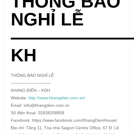
THÔNG BÁO
NGHỈ LỄ
———————
KH
THÔNG BÁO NGHỈ LỄ
—————————–
KHANG ĐIỀN – KDH
Website:
http://www.khangdien.com.vn/
Email: info@khangdien.com.vn
Số điện thoại: 02838208858
Facebook: https://www.facebook.com/KhangDienHouse/
Địa chỉ: Tầng 11, Tòa nhà Saigon Centre Office, 67 Đ. Lê