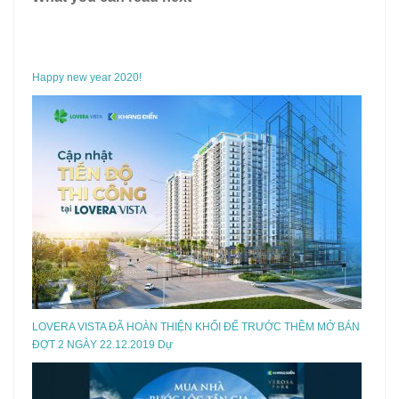
Happy new year 2020!
LOVERA VISTA ĐÃ HOÀN THIỆN KHỐI ĐẾ TRƯỚC THỀM MỞ BÁN
ĐỢT 2 NGÀY 22.12.2019 Dự