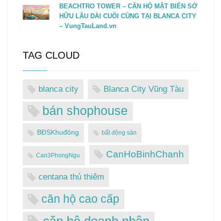
BEACHTRO TOWER – CĂN HỘ MẶT BIỂN SỞ
HỮU LÂU DÀI CUỐI CÙNG TẠI BLANCA CITY
– VungTauLand.vn
TAG CLOUD
blanca city
Blanca City Vũng Tàu
bán shophouse
BĐSKhuđông
bất động sản
CanHoBinhChanh
Can3PhongNgu
centana thủ thiêm
căn hộ cao cấp
căn hộ doanh nhân