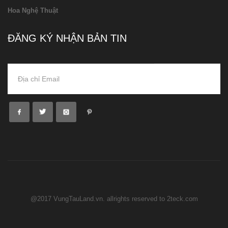
Hoa Nghệ Thuật
ĐĂNG KÝ NHẬN BẢN TIN
@2017 VungTauLand.vn. allrights reserved to 2teck.com