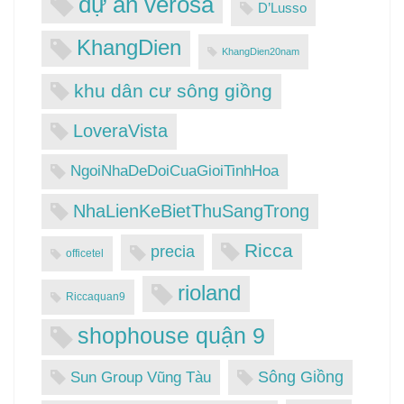
dự án verosa
D’Lusso
KhangDien
KhangDien20nam
khu dân cư sông giồng
LoveraVista
NgoiNhaDeDoiCuaGioiTinhHoa
NhaLienKeBietThuSangTrong
Ricca
precia
officetel
rioland
Riccaquan9
shophouse quận 9
Sông Giồng
Sun Group Vũng Tàu