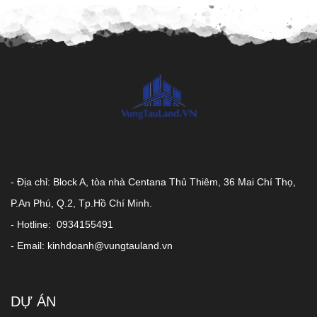
- Địa chỉ: Block A, tòa nhà Centana Thủ Thiêm, 36 Mai Chí Thọ,
P.An Phú, Q.2, Tp.Hồ Chí Minh.
- Hotline: 0934155491
- Email: kinhdoanh@vungtauland.vn
DỰ ÁN