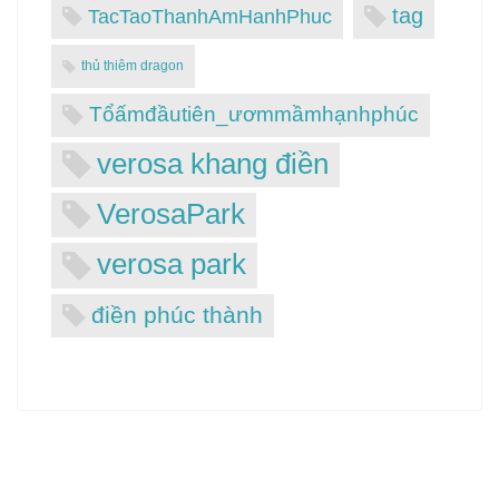
tag
TacTaoThanhAmHanhPhuc
thủ thiêm dragon
Tổấmđầutiên_ươmmầmhạnhphúc
verosa khang điền
VerosaPark
verosa park
điền phúc thành