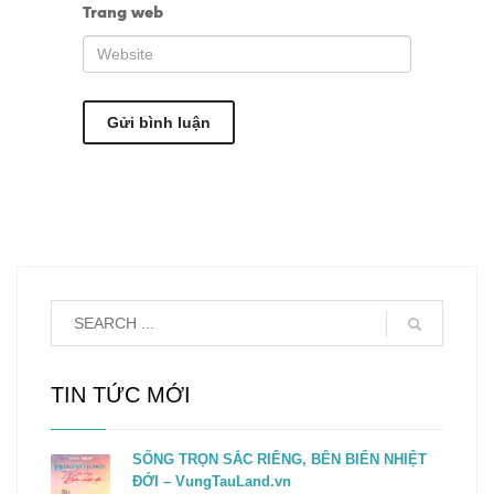
Trang web
TIN TỨC MỚI
SỐNG TRỌN SẮC RIÊNG, BÊN BIỂN NHIỆT
ĐỚI – VungTauLand.vn