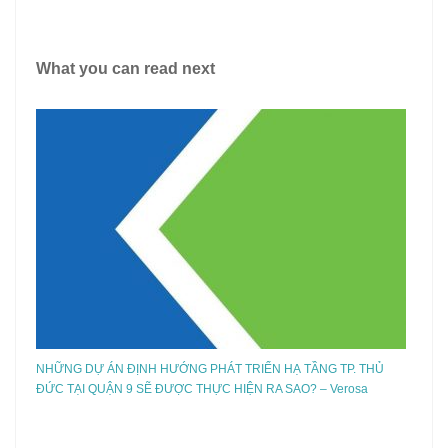
What you can read next
NHỮNG DỰ ÁN ĐỊNH HƯỚNG PHÁT TRIỂN HẠ TẦNG TP. THỦ
ĐỨC TẠI QUẬN 9 SẼ ĐƯỢC THỰC HIỆN RA SAO? – Verosa