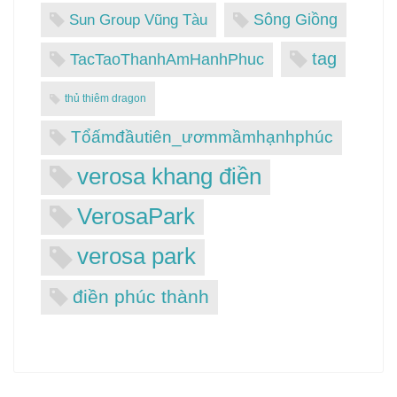
Sông Giồng
Sun Group Vũng Tàu
tag
TacTaoThanhAmHanhPhuc
thủ thiêm dragon
Tổấmđầutiên_ươmmầmhạnhphúc
verosa khang điền
VerosaPark
verosa park
điền phúc thành