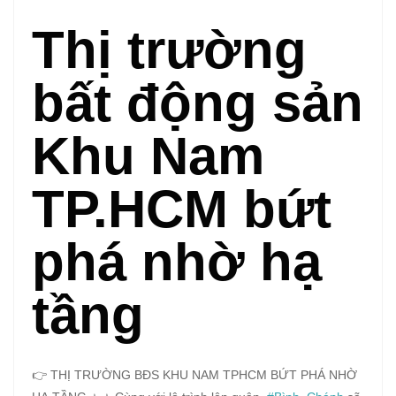
Thị trường
bất động sản
Khu Nam
TP.HCM bứt
phá nhờ hạ
tầng
👉 THỊ TRƯỜNG BĐS KHU NAM TPHCM BỨT PHÁ NHỜ