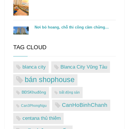
Nơi bỏ hoang, chỗ thi công cầm chừng…
TAG CLOUD
blanca city
Blanca City Vũng Tàu
bán shophouse
BĐSKhuđông
bất động sản
CanHoBinhChanh
Can3PhongNgu
centana thủ thiêm