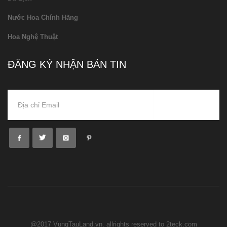
Nước Hoa Chính Hãng
Hoa Nghệ Thuật
ĐĂNG KÝ NHẬN BẢN TIN
@2017 VungTauLand.vn. allrights reserved to 2teck.com