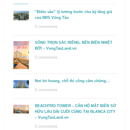
“Điểm vào” lý tưởng trước chu kỳ tăng giá
của BĐS Vũng Tàu
0 comments
SỐNG TRỌN SẮC RIÊNG, BÊN BIỂN NHIỆT
ĐỚI – VungTauLand.vn
0 comments
Nơi bỏ hoang, chỗ thi công cầm chừng…
0 comments
BEACHTRO TOWER – CĂN HỘ MẶT BIỂN SỞ
HỮU LÂU DÀI CUỐI CÙNG TẠI BLANCA CITY
– VungTauLand.vn
0 comments