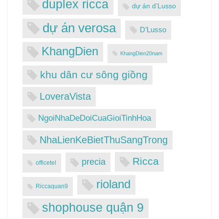
duplex ricca
dự án d’Lusso
dự án verosa
D’Lusso
KhangDien
KhangDien20nam
khu dân cư sông giồng
LoveraVista
NgoiNhaDeDoiCuaGioiTinhHoa
NhaLienKeBietThuSangTrong
Ricca
precia
officetel
rioland
Riccaquan9
shophouse quận 9