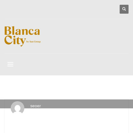
seoer
THỨ BA, 06 THÁNG 4 2021
/
PUBLISHED IN
VEROSA KHANG
ĐIỀN