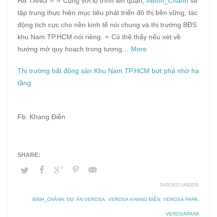
HẠ TẦNG ⭐ ⭐ Cùng với lộ trình lên quận,
#Bình_Chánh
sẽ
tập trung thực hiện mục tiêu phát triển đô thị bền vững, tác
động tích cực cho nền kinh tế nói chung và thị trường BĐS
khu Nam TP.HCM nói riêng. ⭐ Có thể thấy nếu xét về
hướng mở quy hoạch trong tương…
More
Thị trường bất động sản Khu Nam TP.HCM bứt phá nhờ hạ
tầng
Fb: Khang Điền
TAGGED UNDER:
BÌNH_CHÁNH
,
DỰ ÁN VEROSA
,
VEROSA KHANG ĐIỀN
,
VEROSA PARK
,
VEROSAPARK