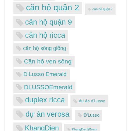
căn hộ quận 2
căn hộ quận 7
căn hộ quận 9
căn hộ ricca
căn hộ sông giồng
Căn hộ ven sông
D'Lusso Emerald
DLUSSOEmerald
duplex ricca
dự án d’Lusso
dự án verosa
D’Lusso
KhangDien
KhangDien20nam