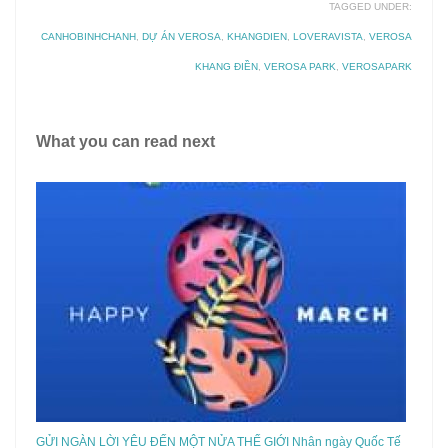
TAGGED UNDER:
CANHOBINHCHANH
,
DỰ ÁN VEROSA
,
KHANGDIEN
,
LOVERAVISTA
,
VEROSA
KHANG ĐIỀN
,
VEROSA PARK
,
VEROSAPARK
What you can read next
GỬI NGÀN LỜI YÊU ĐẾN MỘT NỬA THẾ GIỚI Nhân ngày Quốc Tế