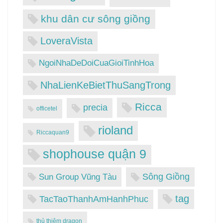
khu dân cư sông giồng
LoveraVista
NgoiNhaDeDoiCuaGioiTinhHoa
NhaLienKeBietThuSangTrong
Ricca
precia
officetel
rioland
Riccaquan9
shophouse quận 9
Sông Giồng
Sun Group Vũng Tàu
tag
TacTaoThanhAmHanhPhuc
thủ thiêm dragon