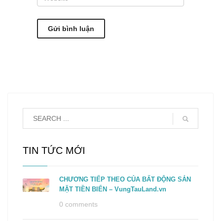
TIN TỨC MỚI
CHƯƠNG TIẾP THEO CỦA BẤT ĐỘNG SẢN
MẶT TIỀN BIỂN – VungTauLand.vn
0 comments