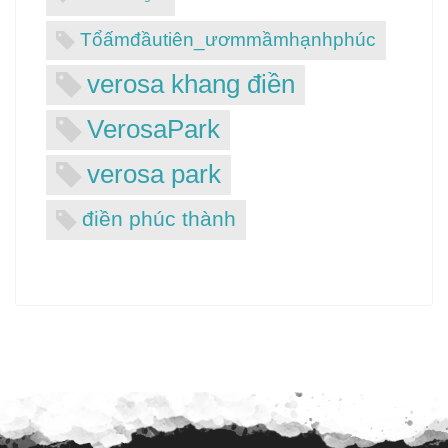
Tổấmđầutiên_ươmmầmhạnhphúc
verosa khang điền
VerosaPark
verosa park
điền phúc thành