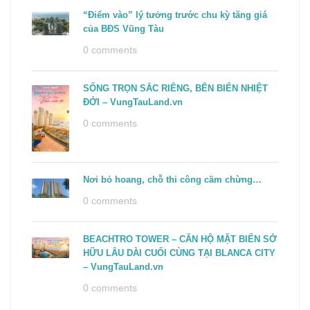
“Điểm vào” lý tưởng trước chu kỳ tăng giá
của BĐS Vũng Tàu
0 comments
SỐNG TRỌN SẮC RIÊNG, BÊN BIỂN NHIỆT
ĐỚI – VungTauLand.vn
0 comments
Nơi bỏ hoang, chỗ thi công cầm chừng…
0 comments
BEACHTRO TOWER – CĂN HỘ MẶT BIỂN SỞ
HỮU LÂU DÀI CUỐI CÙNG TẠI BLANCA CITY
– VungTauLand.vn
0 comments