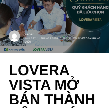
seoer
THỨ BẢY, 11 THÁNG 7 2020
/
PUBLISHED IN
VEROSA KHANG
ĐIỀN
LOVERA
VISTA MỞ
BÁN THÀNH