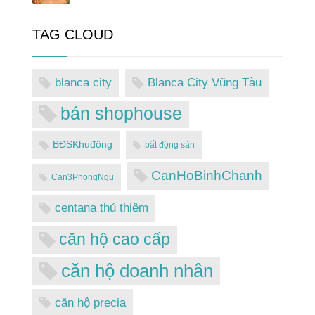
TAG CLOUD
blanca city
Blanca City Vũng Tàu
bán shophouse
BĐSKhuđông
bất động sản
CanHoBinhChanh
Can3PhongNgu
centana thủ thiêm
căn hộ cao cấp
căn hộ doanh nhân
căn hộ precia