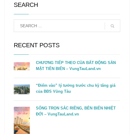
SEARCH
RECENT POSTS
CHƯƠNG TIẾP THEO CỦA BẤT ĐỘNG SẢN
MẶT TIỀN BIỂN – VungTauLand.vn
“Điểm vào” lý tưởng trước chu kỳ tăng giá
của BĐS Vũng Tàu
SỐNG TRỌN SẮC RIÊNG, BÊN BIỂN NHIỆT
ĐỚI – VungTauLand.vn