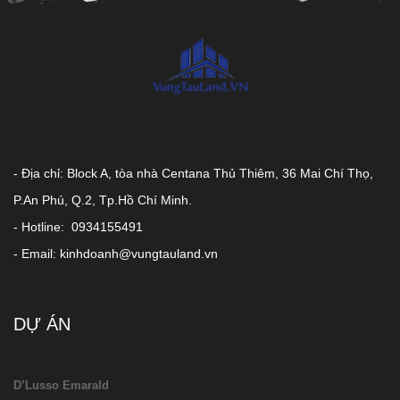
- Địa chỉ: Block A, tòa nhà Centana Thủ Thiêm, 36 Mai Chí Thọ,
P.An Phú, Q.2, Tp.Hồ Chí Minh.
- Hotline: 0934155491
- Email: kinhdoanh@vungtauland.vn
DỰ ÁN
D’Lusso Emarald