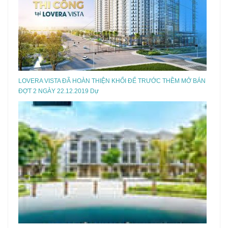
LOVERA VISTA ĐÃ HOÀN THIỆN KHỐI ĐẾ TRƯỚC THỀM MỞ BÁN
ĐỢT 2 NGÀY 22.12.2019 Dự