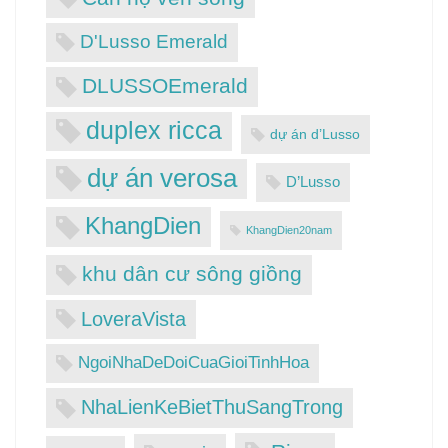
D'Lusso Emerald
DLUSSOEmerald
duplex ricca
dự án d’Lusso
dự án verosa
D’Lusso
KhangDien
KhangDien20nam
khu dân cư sông giồng
LoveraVista
NgoiNhaDeDoiCuaGioiTinhHoa
NhaLienKeBietThuSangTrong