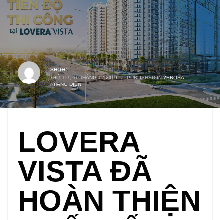
seoer
THỨ TƯ, 11 THÁNG 12 2019
/
PUBLISHED IN
VEROSA
KHANG ĐIỀN
LOVERA
VISTA ĐÃ
HOÀN THIỆN