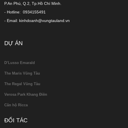
P.An Phú, Q.2, Tp.Hồ Chí Minh.
- Hotline: 0934155491
- Email: kinhdoanh@vungtauland.vn
DỰ ÁN
D’Lusso Emarald
The Maris Vũng Tàu
The Regal Vũng Tàu
Verosa Park Khang Điền
Căn hộ Ricca
ĐỐI TÁC