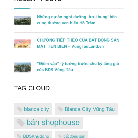
Những dự án nghỉ dưỡng ‘trơ khung’ bên
cung đường ven biển Hồ Tràm
CHƯƠNG TIẾP THEO CỦA BẤT ĐỘNG SẢN
MẶT TIỀN BIỂN – VungTauLand.vn
“Điểm vào” lý tưởng trước chu kỳ tăng giá
của BĐS Vũng Tàu
TAG CLOUD
blanca city
Blanca City Vũng Tàu
bán shophouse
BĐSKhuđông
bất động sản