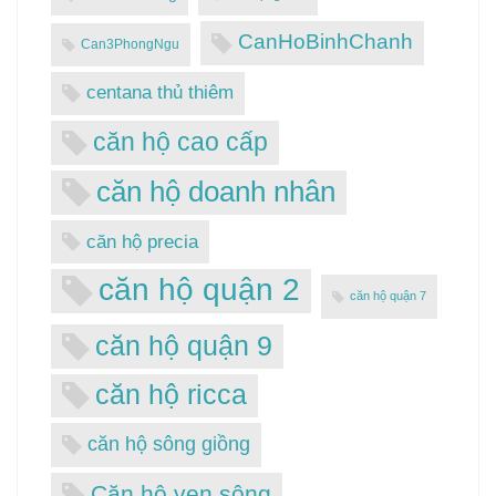
CanHoBinhChanh
Can3PhongNgu
centana thủ thiêm
căn hộ cao cấp
căn hộ doanh nhân
căn hộ precia
căn hộ quận 2
căn hộ quận 7
căn hộ quận 9
căn hộ ricca
căn hộ sông giồng
Căn hộ ven sông