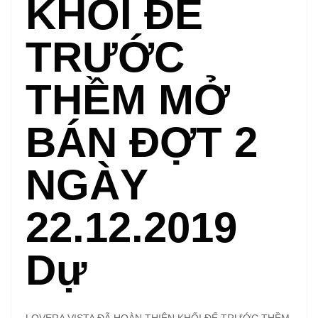
KHỐI ĐẾ
TRƯỚC
THỀM MỞ
BÁN ĐỢT 2
NGÀY
22.12.2019
Dự
LOVERA VISTA ĐÃ HOÀN THIỆN KHỐI ĐẾ TRƯỚC THỀM