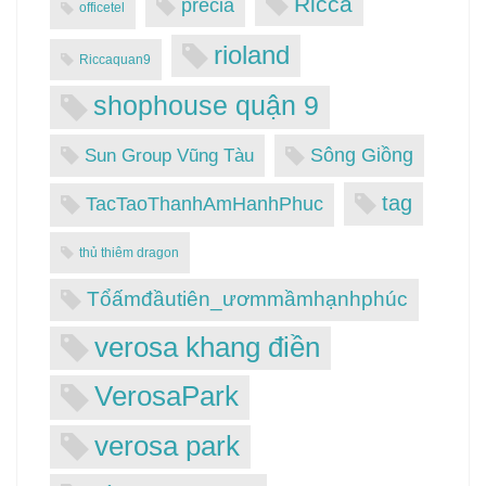
Ricca
precia
officetel
rioland
Riccaquan9
shophouse quận 9
Sông Giồng
Sun Group Vũng Tàu
tag
TacTaoThanhAmHanhPhuc
thủ thiêm dragon
Tổấmđầutiên_ươmmầmhạnhphúc
verosa khang điền
VerosaPark
verosa park