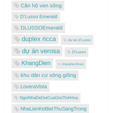
Căn hộ ven sông
D'Lusso Emerald
DLUSSOEmerald
duplex ricca
dự án d’Lusso
dự án verosa
D’Lusso
KhangDien
KhangDien20nam
khu dân cư sông giồng
LoveraVista
NgoiNhaDeDoiCuaGioiTinhHoa
NhaLienKeBietThuSangTrong