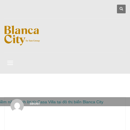
seoer
THỨ NĂM, 25 THÁNG 12 2025
/
PUBLISHED IN
BLANCA CITY
VŨNG TÀU
,
SUN GROUP