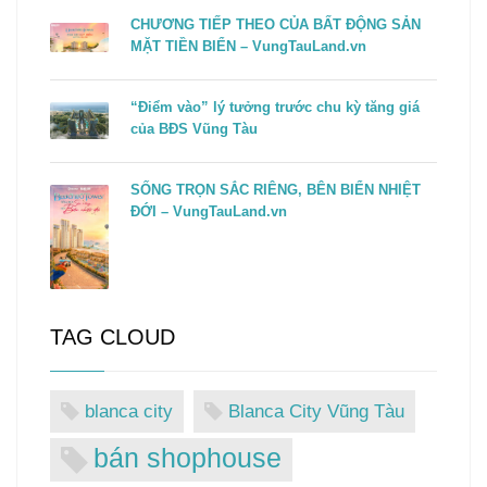
CHƯƠNG TIẾP THEO CỦA BẤT ĐỘNG SẢN
MẶT TIỀN BIỂN – VungTauLand.vn
“Điểm vào” lý tưởng trước chu kỳ tăng giá
của BĐS Vũng Tàu
SỐNG TRỌN SẮC RIÊNG, BÊN BIỂN NHIỆT
ĐỚI – VungTauLand.vn
TAG CLOUD
blanca city
Blanca City Vũng Tàu
bán shophouse