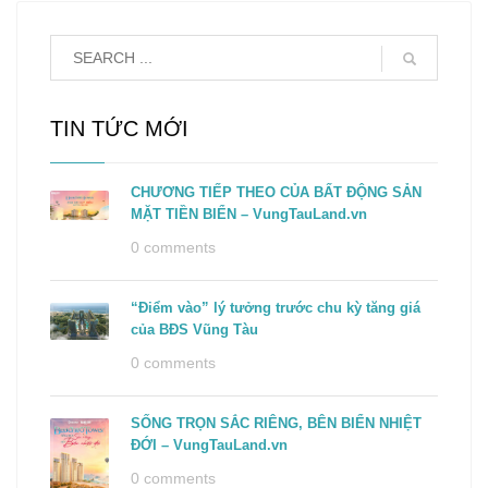
TIN TỨC MỚI
CHƯƠNG TIẾP THEO CỦA BẤT ĐỘNG SẢN
MẶT TIỀN BIỂN – VungTauLand.vn
0 comments
“Điểm vào” lý tưởng trước chu kỳ tăng giá
của BĐS Vũng Tàu
0 comments
SỐNG TRỌN SẮC RIÊNG, BÊN BIỂN NHIỆT
ĐỚI – VungTauLand.vn
0 comments