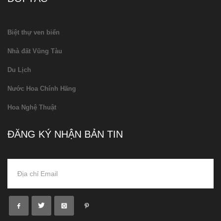
Biệt thự ven biển
Nhà đất Vũng Tàu
Du Lịch
Nước Hoa Chính Hãng
Hoa Nghệ Thuật
ĐĂNG KÝ NHẬN BẢN TIN