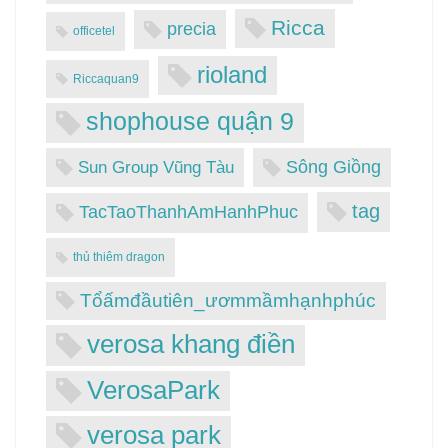
Ricca
precia
officetel
rioland
Riccaquan9
shophouse quận 9
Sông Giồng
Sun Group Vũng Tàu
tag
TacTaoThanhAmHanhPhuc
thủ thiêm dragon
Tổấmđầutiên_ươmmầmhạnhphúc
verosa khang điền
VerosaPark
verosa park