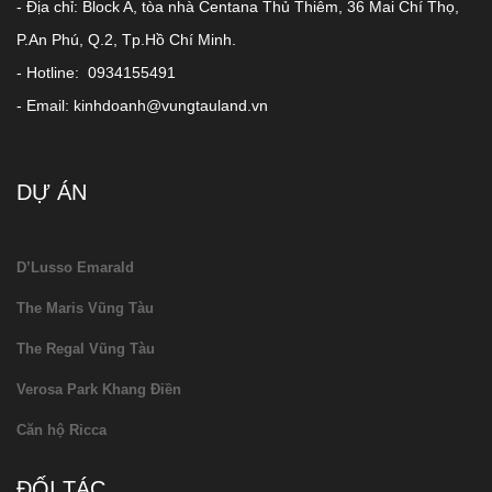
- Địa chỉ: Block A, tòa nhà Centana Thủ Thiêm, 36 Mai Chí Thọ,
P.An Phú, Q.2, Tp.Hồ Chí Minh.
- Hotline: 0934155491
- Email: kinhdoanh@vungtauland.vn
DỰ ÁN
D’Lusso Emarald
The Maris Vũng Tàu
The Regal Vũng Tàu
Verosa Park Khang Điền
Căn hộ Ricca
ĐỐI TÁC