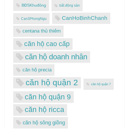
BĐSKhuđông
bất động sản
CanHoBinhChanh
Can3PhongNgu
centana thủ thiêm
căn hộ cao cấp
căn hộ doanh nhân
căn hộ precia
căn hộ quận 2
căn hộ quận 7
căn hộ quận 9
căn hộ ricca
căn hộ sông giồng