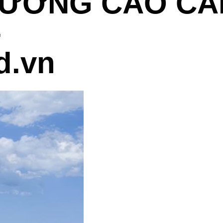
DƯỠNG CAO CẤ
–
d.vn