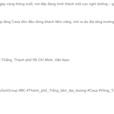
ày càng thông suốt, nơi đây đang hình thành một cực nghỉ dưỡng – giả
hấp tầng Casa đón đầu dòng khách tiềm năng, mở ra dư địa tăng trưởng
Thắng, Thành phố Hồ Chí Minh, Việt Nam
tybySunGroup #BC #Thành_phố_Trắng_bên_đại_dương #Casa #Vũng_T