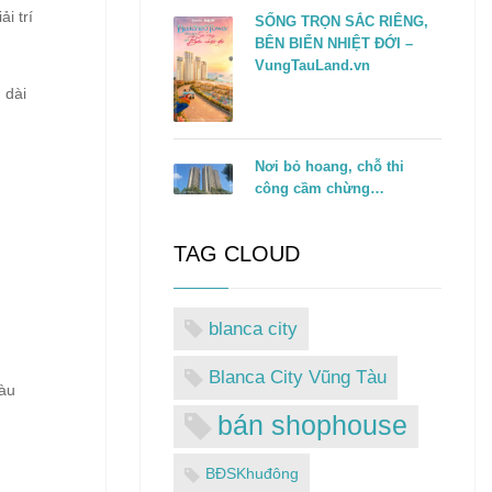
i trí
SỐNG TRỌN SẮC RIÊNG,
BÊN BIỂN NHIỆT ĐỚI –
VungTauLand.vn
 dài
Nơi bỏ hoang, chỗ thi
công cầm chừng…
TAG CLOUD
blanca city
Blanca City Vũng Tàu
àu
bán shophouse
BĐSKhuđông