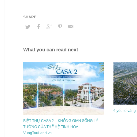
What you can read next
6 yếu tố vàng
BIỆT THỰ CASA 2 – KHÔNG GIAN SỐNG LÝ
TƯỞNG CỦA THẾ HỆ TINH HOA –
VungTauLand.vn