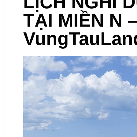
LỊCH NGHỈ 
TẠI MIỀN N 
VungTauLan