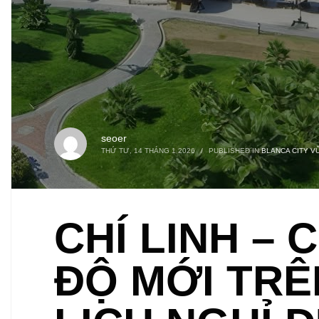
seoer
THỨ TƯ, 14 THÁNG 1 2026
/
PUBLISHED IN
BLANCA CITY V
CHÍ LINH – 
ĐỘ MỚI TRÊ