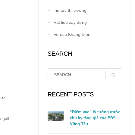
Tin tức thị trường
Vật liệu xây dựng
Verosa Khang Điền
SEARCH
RECENT POSTS
trở
“Điểm vào” lý tưởng trước
chu kỳ tăng giá của BĐS
 golf
Vũng Tàu