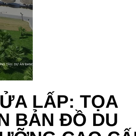
ŨNG TÀU
,
DỰ ÁN ĐANG TRIỂN KHAI
,
SUN GROUP
CỬA LẤP: TỌA
N BẢN ĐỒ DU