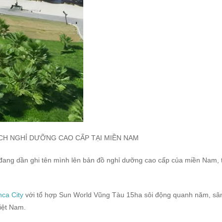
LỊCH NGHỈ DƯỠNG CAO CẤP TẠI MIỀN NAM
đang dần ghi tên mình lên bản đồ nghỉ dưỡng cao cấp của miền Nam, 
nca City
với tổ hợp Sun World Vũng Tàu 15ha sôi động quanh năm, sân
iệt Nam.