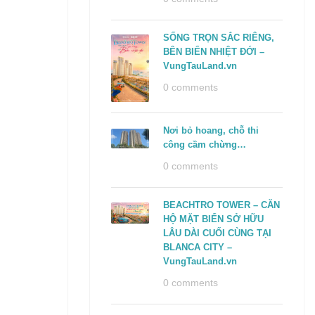
SỐNG TRỌN SẮC RIÊNG,
BÊN BIỂN NHIỆT ĐỚI –
VungTauLand.vn
0 comments
Nơi bỏ hoang, chỗ thi
công cầm chừng…
0 comments
BEACHTRO TOWER – CĂN
HỘ MẶT BIỂN SỞ HỮU
LÂU DÀI CUỐI CÙNG TẠI
BLANCA CITY –
VungTauLand.vn
0 comments