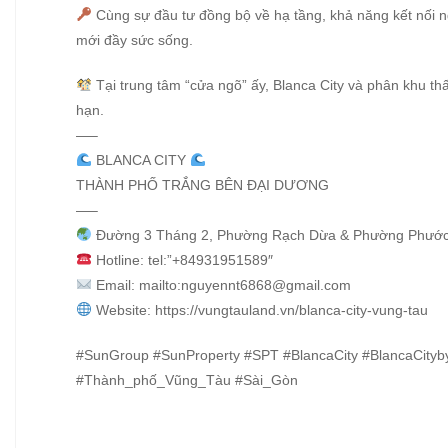
Cùng sự đầu tư đồng bộ về hạ tầng, khả năng kết nối ng
mới đầy sức sống.
Tại trung tâm “cửa ngõ” ấy, Blanca City và phân khu t
hạn.
—–
BLANCA CITY
THÀNH PHỐ TRẮNG BÊN ĐẠI DƯƠNG
—–
Đường 3 Tháng 2, Phường Rạch Dừa & Phường Phước 
Hotline: tel:”+84931951589″
Email: mailto:nguyennt6868@gmail.com
Website: https://vungtauland.vn/blanca-city-vung-tau
#SunGroup #SunProperty #SPT #BlancaCity #BlancaCi
#Thành_phố_Vũng_Tàu #Sài_Gòn