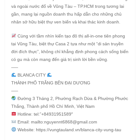
và ngoài nước đổ về Vũng Tàu – TP.HCM trong tương lai
gần, mang lại nguồn doanh thu hấp dẫn cho những chủ
nhân sở hữu biệt thự ven biển và khai thác kinh doanh.
Cùng với tầm nhìn kiến tạo đô thị all-in-one tiên phong
tại Vũng Tàu, biệt thự Casa 2 tựa như một “di sản truyền
đời đích thực”, không chỉ khẳng định phong cách sống biển
có gu mà còn mang đến giá trị sinh lời bền vững.
—–
BLANCA CITY
THÀNH PHỐ TRẮNG BÊN ĐẠI DƯƠNG
—–
Đường 3 Tháng 2, Phường Rạch Dừa & Phường Phước
Thắng, Thành phố Hồ Chí Minh, Việt Nam
Hotline: tel:”+84931951589″
Email: mailto:nguyennt6868@gmail.com
Website: https://vungtauland.vn/blanca-city-vung-tau