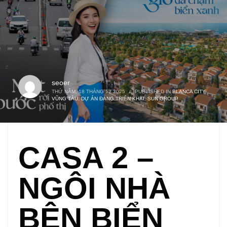
seoer
THỨ NĂM, 18 THÁNG 12 2025
/
PUBLISHED IN
BLANCA CITY
VŨNG TÀU
,
DỰ ÁN ĐANG TRIỂN KHAI
,
SUN GROUP
CASA 2 –
NGÔI NHÀ
BÊN BIỂN