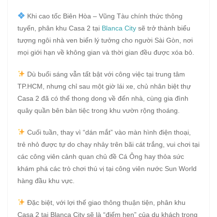
Khi cao tốc Biên Hòa – Vũng Tàu chính thức thông
tuyến, phân khu Casa 2 tại
Blanca City
sẽ trở thành biểu
tượng ngôi nhà ven biển lý tưởng cho người Sài Gòn, nơi
mọi giới hạn về không gian và thời gian đều được xóa bỏ.
Dù buổi sáng vẫn tất bật với công việc tại trung tâm
TP.HCM, nhưng chỉ sau một giờ lái xe, chủ nhân biệt thự
Casa 2 đã có thể thong dong về đến nhà, cùng gia đình
quây quần bên bàn tiệc trong khu vườn rộng thoáng.
Cuối tuần, thay vì “dán mắt” vào màn hình điện thoại,
trẻ nhỏ được tự do chạy nhảy trên bãi cát trắng, vui chơi tại
các công viên cảnh quan chủ đề Cá Ông hay thỏa sức
khám phá các trò chơi thú vị tại công viên nước Sun World
hàng đầu khu vực.
Đặc biệt, với lợi thế giao thông thuận tiện, phân khu
Casa 2 tại Blanca City sẽ là “điểm hẹn” của du khách trong