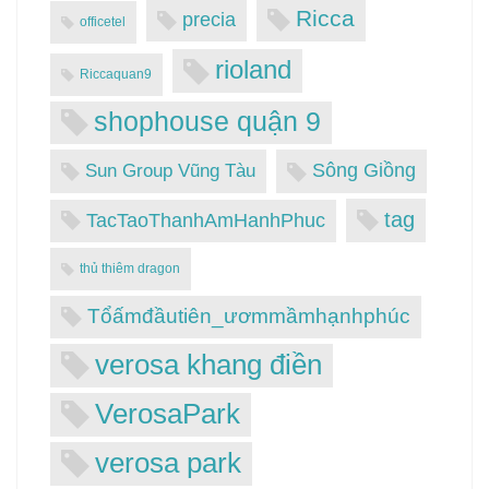
Ricca
precia
officetel
rioland
Riccaquan9
shophouse quận 9
Sông Giồng
Sun Group Vũng Tàu
tag
TacTaoThanhAmHanhPhuc
thủ thiêm dragon
Tổấmđầutiên_ươmmầmhạnhphúc
verosa khang điền
VerosaPark
verosa park