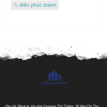
điền phúc thành
- Địa chỉ: Block A, tòa nhà Centana Thủ Thiêm, 36 Mai Chí Thọ,