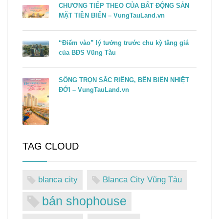
CHƯƠNG TIẾP THEO CỦA BẤT ĐỘNG SẢN
MẶT TIỀN BIỂN – VungTauLand.vn
“Điểm vào” lý tưởng trước chu kỳ tăng giá
của BĐS Vũng Tàu
SỐNG TRỌN SẮC RIÊNG, BÊN BIỂN NHIỆT
ĐỚI – VungTauLand.vn
TAG CLOUD
blanca city
Blanca City Vũng Tàu
bán shophouse