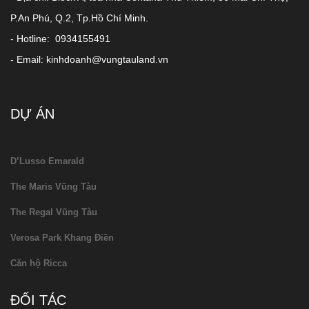
P.An Phú, Q.2, Tp.Hồ Chí Minh.
- Hotline: 0934155491
- Email: kinhdoanh@vungtauland.vn
DỰ ÁN
D’Lusso Emarald
The Maris Vũng Tàu
The Regal Vũng Tàu
Verosa Park Khang Điền
Căn hộ Ricca
ĐỐI TÁC