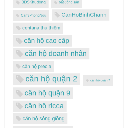
BĐSKhuđông
bất động sản
CanHoBinhChanh
Can3PhongNgu
centana thủ thiêm
căn hộ cao cấp
căn hộ doanh nhân
căn hộ precia
căn hộ quận 2
căn hộ quận 7
căn hộ quận 9
căn hộ ricca
căn hộ sông giồng