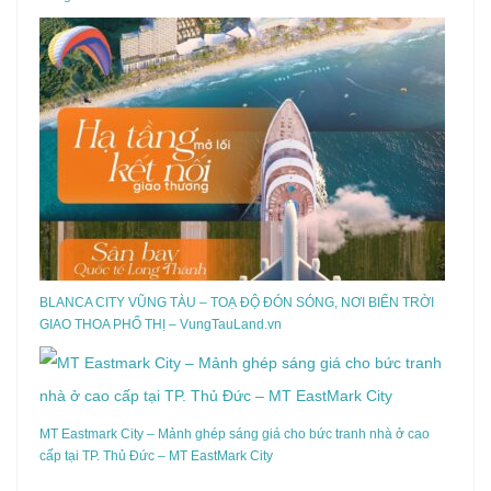
BLANCA CITY VŨNG TÀU – TOẠ ĐỘ ĐÓN SÓNG, NƠI BIỂN TRỜI
GIAO THOA PHỐ THỊ – VungTauLand.vn
MT Eastmark City – Mảnh ghép sáng giá cho bức tranh nhà ở cao
cấp tại TP. Thủ Đức – MT EastMark City