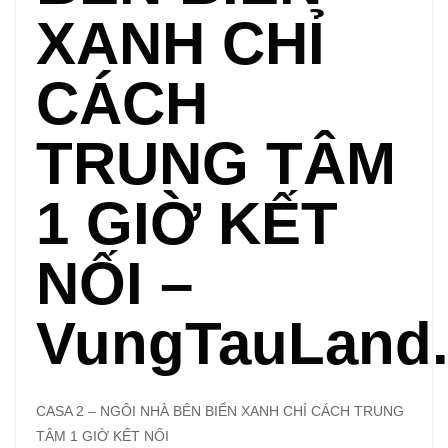
XANH CHỈ
CÁCH
TRUNG TÂM
1 GIỜ KẾT
NỐI –
VungTauLand
CASA 2 – NGÔI NHÀ BÊN BIỂN XANH CHỈ CÁCH TRUNG
TÂM 1 GIỜ KẾT NỐI