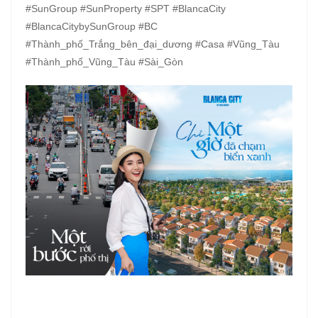
#SunGroup #SunProperty #SPT #BlancaCity
#BlancaCitybySunGroup #BC
#Thành_phố_Trắng_bên_đại_dương #Casa #Vũng_Tàu
#Thành_phố_Vũng_Tàu #Sài_Gòn