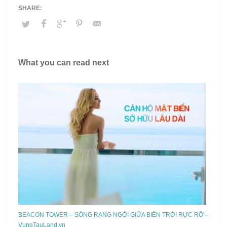
What you can read next
BEACON TOWER – SỐNG RẠNG NGỜI GIỮA BIỂN TRỜI RỰC RỠ –
VungTauLand.vn