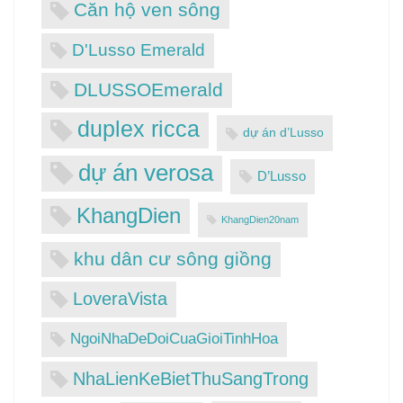
Căn hộ ven sông
D'Lusso Emerald
DLUSSOEmerald
duplex ricca
dự án d’Lusso
dự án verosa
D’Lusso
KhangDien
KhangDien20nam
khu dân cư sông giồng
LoveraVista
NgoiNhaDeDoiCuaGioiTinhHoa
NhaLienKeBietThuSangTrong