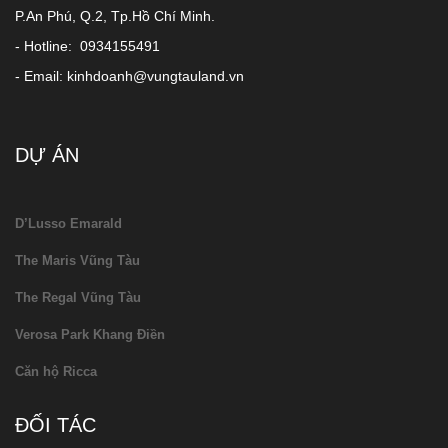
P.An Phú, Q.2, Tp.Hồ Chí Minh.
- Hotline: 0934155491
- Email: kinhdoanh@vungtauland.vn
DỰ ÁN
D’Lusso Emarald
The Maris Vũng Tàu
The Regal Vũng Tàu
Verosa Park Khang Điền
Căn hộ Ricca
ĐỐI TÁC