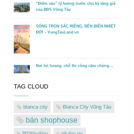
“Điểm vào” lý tưởng trước chu kỳ tăng giá
của BĐS Vũng Tàu
SỐNG TRỌN SẮC RIÊNG, BÊN BIỂN NHIỆT
ĐỚI – VungTauLand.vn
Nơi bỏ hoang, chỗ thi công cầm chừng…
TAG CLOUD
blanca city
Blanca City Vũng Tàu
bán shophouse
BĐSKhuđông
bất động sản