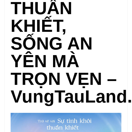
THUẦN
KHIẾT,
SỐNG AN
YÊN MÀ
TRỌN VẸN –
VungTauLand