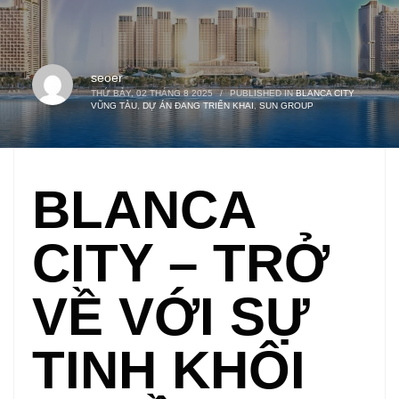
seoer
THỨ BẢY, 02 THÁNG 8 2025
/
PUBLISHED IN
BLANCA CITY
VŨNG TÀU
,
DỰ ÁN ĐANG TRIỂN KHAI
,
SUN GROUP
BLANCA
CITY – TRỞ
VỀ VỚI SỰ
TINH KHÔI