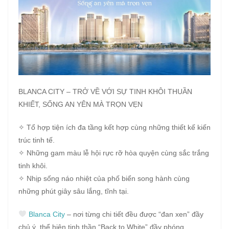
BLANCA CITY – TRỞ VỀ VỚI SỰ TINH KHÔI THUẦN
KHIẾT, SỐNG AN YÊN MÀ TRỌN VẸN
✧ Tổ hợp tiện ích đa tầng kết hợp cùng những thiết kế kiến
trúc tinh tế.
✧ Những gam màu lễ hội rực rỡ hòa quyện cùng sắc trắng
tinh khôi.
✧ Nhịp sống náo nhiệt của phố biển song hành cùng
những phút giây sâu lắng, tĩnh tại.
Blanca City
– nơi từng chi tiết đều được “đan xen” đầy
chủ ý, thể hiện tinh thần “Back to White” đầy phóng