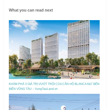
What you can read next
KHÁM PHÁ 3 GIÁ TRỊ VƯỢT TRỘI CỦA CĂN HỘ BLANCA 6&7 BÊN
BIỂN VŨNG TÀU – VungTauLand.vn