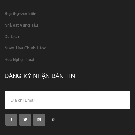
Biệt thự ven biển
Nhà đất Vũng Tàu
Du Lịch
Nước Hoa Chính Hãng
Hoa Nghệ Thuật
ĐĂNG KÝ NHẬN BẢN TIN