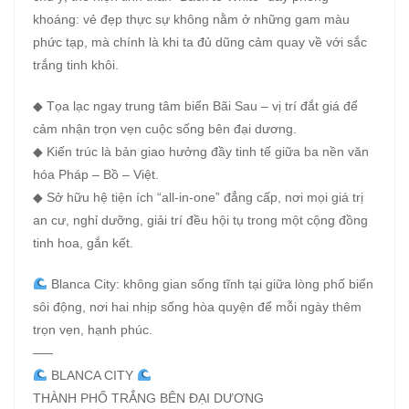
khoáng: vẻ đẹp thực sự không nằm ở những gam màu
phức tạp, mà chính là khi ta đủ dũng cảm quay về với sắc
trắng tinh khôi.
◆ Tọa lạc ngay trung tâm biển Bãi Sau – vị trí đắt giá để
cảm nhận trọn vẹn cuộc sống bên đại dương.
◆ Kiến trúc là bản giao hưởng đầy tinh tế giữa ba nền văn
hóa Pháp – Bồ – Việt.
◆ Sở hữu hệ tiện ích “all-in-one” đẳng cấp, nơi mọi giá trị
an cư, nghỉ dưỡng, giải trí đều hội tụ trong một cộng đồng
tinh hoa, gắn kết.
Blanca City: không gian sống tĩnh tại giữa lòng phố biển
sôi động, nơi hai nhịp sống hòa quyện để mỗi ngày thêm
trọn vẹn, hạnh phúc.
—–
BLANCA CITY
THÀNH PHỐ TRẮNG BÊN ĐẠI DƯƠNG