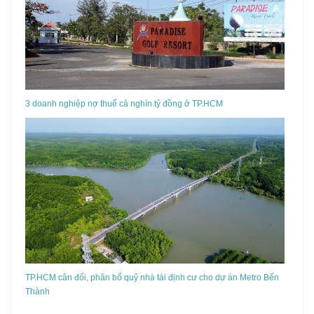
3 doanh nghiệp nợ thuế cả nghìn tỷ đồng ở TP.HCM
TP.HCM cân đối, phân bổ quỹ nhà tái định cư cho dự án Metro Bến
Thành