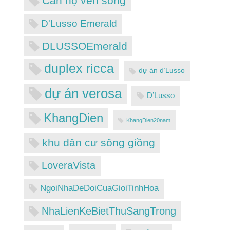
Căn hộ ven sông
D'Lusso Emerald
DLUSSOEmerald
duplex ricca
dự án d’Lusso
dự án verosa
D’Lusso
KhangDien
KhangDien20nam
khu dân cư sông giồng
LoveraVista
NgoiNhaDeDoiCuaGioiTinhHoa
NhaLienKeBietThuSangTrong