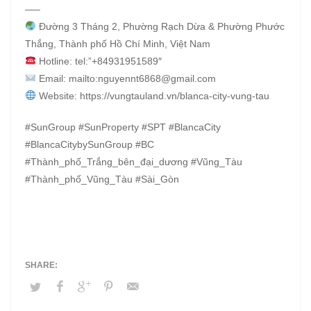
—–
Đường 3 Tháng 2, Phường Rạch Dừa & Phường Phước
Thắng, Thành phố Hồ Chí Minh, Việt Nam
Hotline: tel:”+84931951589″
Email: mailto:nguyennt6868@gmail.com
Website: https://vungtauland.vn/blanca-city-vung-tau
#SunGroup #SunProperty #SPT #BlancaCity
#BlancaCitybySunGroup #BC
#Thành_phố_Trắng_bên_đại_dương #Vũng_Tàu
#Thành_phố_Vũng_Tàu #Sài_Gòn