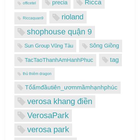
Ricca
precia
officetel
rioland
Riccaquan9
shophouse quận 9
Sông Giồng
Sun Group Vũng Tàu
tag
TacTaoThanhAmHanhPhuc
thủ thiêm dragon
Tổấmđầutiên_ươmmầmhạnhphúc
verosa khang điền
VerosaPark
verosa park