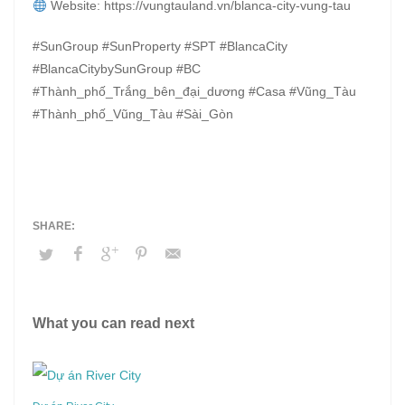
Website: https://vungtauland.vn/blanca-city-vung-tau
#SunGroup #SunProperty #SPT #BlancaCity
#BlancaCitybySunGroup #BC
#Thành_phố_Trắng_bên_đại_dương #Casa #Vũng_Tàu
#Thành_phố_Vũng_Tàu #Sài_Gòn
What you can read next