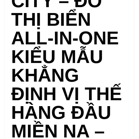
CITY – ĐÔ
THỊ BIỂN
ALL-IN-ONE
KIỂU MẪU
KHẲNG
ĐỊNH VỊ THẾ
HÀNG ĐẦU
MIỀN NA –