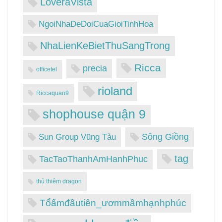
LoveraVista
NgoiNhaDeDoiCuaGioiTinhHoa
NhaLienKeBietThuSangTrong
Ricca
precia
officetel
rioland
Riccaquan9
shophouse quận 9
Sông Giồng
Sun Group Vũng Tàu
tag
TacTaoThanhAmHanhPhuc
thủ thiêm dragon
Tổấmđầutiên_ươmmầmhạnhphúc