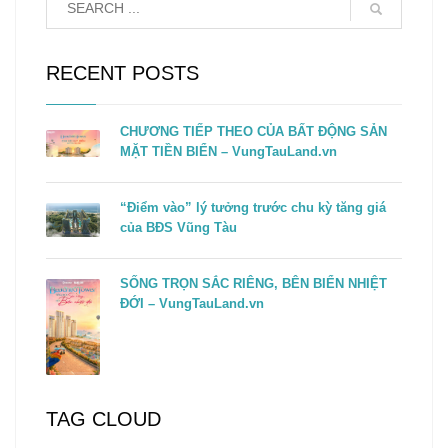
RECENT POSTS
CHƯƠNG TIẾP THEO CỦA BẤT ĐỘNG SẢN
MẶT TIỀN BIỂN – VungTauLand.vn
“Điểm vào” lý tưởng trước chu kỳ tăng giá
của BĐS Vũng Tàu
SỐNG TRỌN SẮC RIÊNG, BÊN BIỂN NHIỆT
ĐỚI – VungTauLand.vn
TAG CLOUD