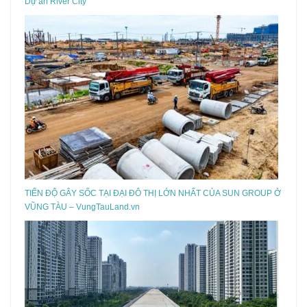
Dự án River City
TIẾN ĐỘ GÂY SỐC TẠI ĐẠI ĐÔ THỊ LỚN NHẤT CỦA SUN GROUP Ở
VŨNG TÀU – VungTauLand.vn