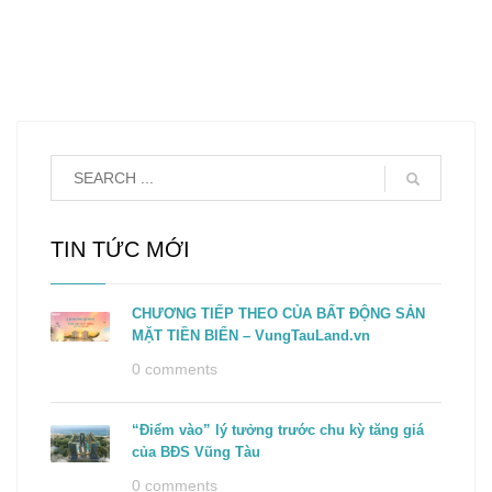
TIN TỨC MỚI
CHƯƠNG TIẾP THEO CỦA BẤT ĐỘNG SẢN
MẶT TIỀN BIỂN – VungTauLand.vn
0 comments
“Điểm vào” lý tưởng trước chu kỳ tăng giá
của BĐS Vũng Tàu
0 comments