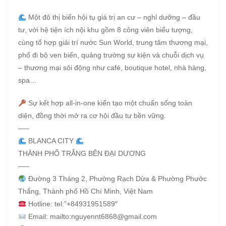
Một đô thị biển hội tụ giá trị an cư – nghỉ dưỡng – đầu
tư, với hệ tiện ích nội khu gồm 8 công viên biểu tượng,
cùng tổ hợp giải trí nước Sun World, trung tâm thương mại,
phố đi bộ ven biển, quảng trường sự kiện và chuỗi dịch vụ
– thương mại sôi động như café, boutique hotel, nhà hàng,
spa…
Sự kết hợp all-in-one kiến tạo một chuẩn sống toàn
diện, đồng thời mở ra cơ hội đầu tư bền vững.
—–
BLANCA CITY
THÀNH PHỐ TRẮNG BÊN ĐẠI DƯƠNG
—–
Đường 3 Tháng 2, Phường Rạch Dừa & Phường Phước
Thắng, Thành phố Hồ Chí Minh, Việt Nam
Hotline: tel:”+84931951589″
Email: mailto:nguyennt6868@gmail.com