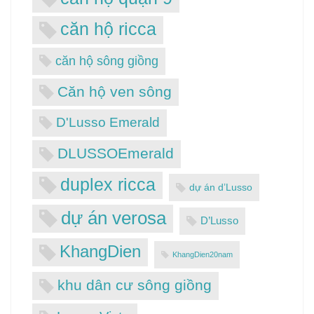
căn hộ ricca
căn hộ sông giồng
Căn hộ ven sông
D'Lusso Emerald
DLUSSOEmerald
duplex ricca
dự án d’Lusso
dự án verosa
D’Lusso
KhangDien
KhangDien20nam
khu dân cư sông giồng