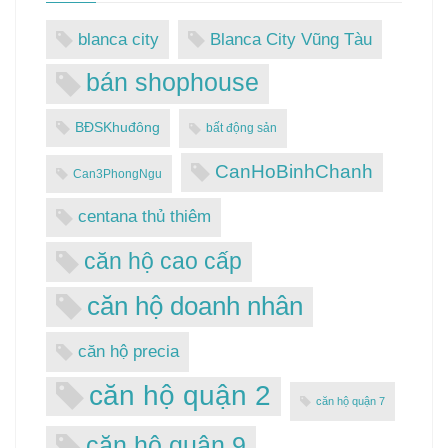
blanca city
Blanca City Vũng Tàu
bán shophouse
BĐSKhuđông
bất động sản
CanHoBinhChanh
Can3PhongNgu
centana thủ thiêm
căn hộ cao cấp
căn hộ doanh nhân
căn hộ precia
căn hộ quận 2
căn hộ quận 7
căn hộ quận 9