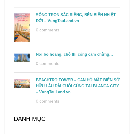
SỐNG TRỌN SẮC RIÊNG, BÊN BIỂN NHIỆT
ĐỚI – VungTauLand.vn
0 comments
Nơi bỏ hoang, chỗ thi công cầm chừng…
0 comments
BEACHTRO TOWER – CĂN HỘ MẶT BIỂN SỞ
HỮU LÂU DÀI CUỐI CÙNG TẠI BLANCA CITY
– VungTauLand.vn
0 comments
DANH MỤC