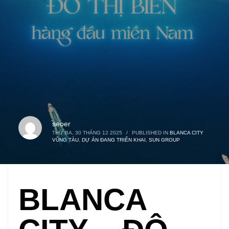
seoer
THỨ BA, 30 THÁNG 12 2025
/
PUBLISHED IN
BLANCA CITY
VŨNG TÀU
,
DỰ ÁN ĐANG TRIỂN KHAI
,
SUN GROUP
BLANCA