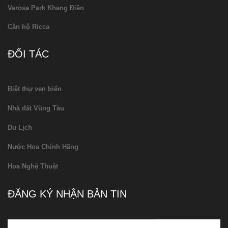
Verosa Park Khang Điền
Căn hộ Ricca
ĐỐI TÁC
Biệt thự ven biển
Nhà đất Vũng Tàu
Du Lịch
Nước Hoa Chính Hãng
Hoa Nghệ Thuật
ĐĂNG KÝ NHẬN BẢN TIN