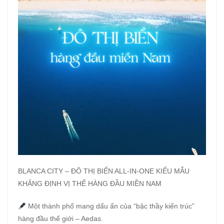
BLANCA CITY – ĐÔ THỊ BIỂN ALL-IN-ONE KIỂU MẪU
KHẲNG ĐỊNH VỊ THẾ HÀNG ĐẦU MIỀN NAM
Một thành phố mang dấu ấn của “bậc thầy kiến trúc”
hàng đầu thế giới – Aedas.