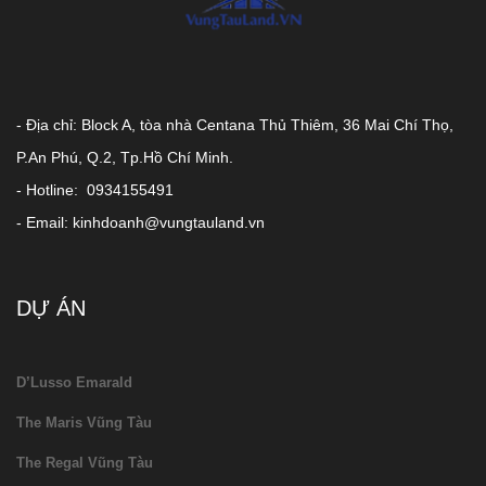
- Địa chỉ: Block A, tòa nhà Centana Thủ Thiêm, 36 Mai Chí Thọ,
P.An Phú, Q.2, Tp.Hồ Chí Minh.
- Hotline: 0934155491
- Email: kinhdoanh@vungtauland.vn
DỰ ÁN
D’Lusso Emarald
The Maris Vũng Tàu
The Regal Vũng Tàu