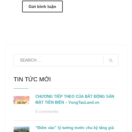
TIN TỨC MỚI
CHƯƠNG TIẾP THEO CỦA BẤT ĐỘNG SẢN
MẶT TIỀN BIỂN – VungTauLand.vn
0 comments
“Điểm vào” lý tưởng trước chu kỳ tăng giá