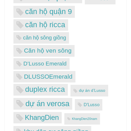
căn hộ quận 9
căn hộ ricca
căn hộ sông giồng
Căn hộ ven sông
D'Lusso Emerald
DLUSSOEmerald
duplex ricca
dự án d’Lusso
dự án verosa
D’Lusso
KhangDien
KhangDien20nam