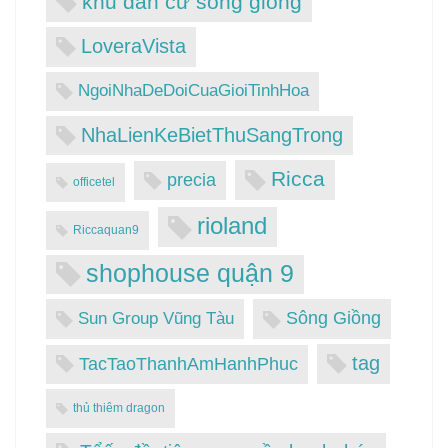
khu dân cư sông giồng
LoveraVista
NgoiNhaDeDoiCuaGioiTinhHoa
NhaLienKeBietThuSangTrong
Ricca
precia
officetel
rioland
Riccaquan9
shophouse quận 9
Sông Giồng
Sun Group Vũng Tàu
tag
TacTaoThanhAmHanhPhuc
thủ thiêm dragon