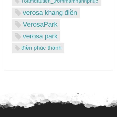
Tổấmđầutiên_ươmmầmhạnhphúc
verosa khang điền
VerosaPark
verosa park
điền phúc thành