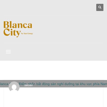
seoer
THỨ BA, 24 THÁNG 2 2026
/
PUBLISHED IN
BLANCA CITY
VŨNG TÀU
,
SUN GROUP