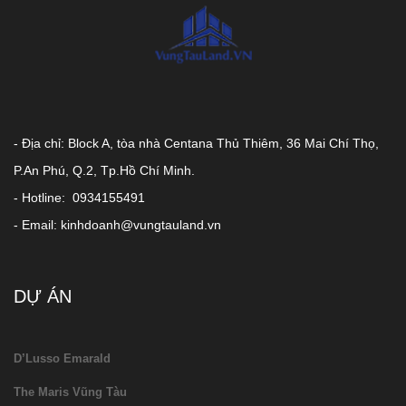
- Địa chỉ: Block A, tòa nhà Centana Thủ Thiêm, 36 Mai Chí Thọ,
P.An Phú, Q.2, Tp.Hồ Chí Minh.
- Hotline: 0934155491
- Email: kinhdoanh@vungtauland.vn
DỰ ÁN
D’Lusso Emarald
The Maris Vũng Tàu