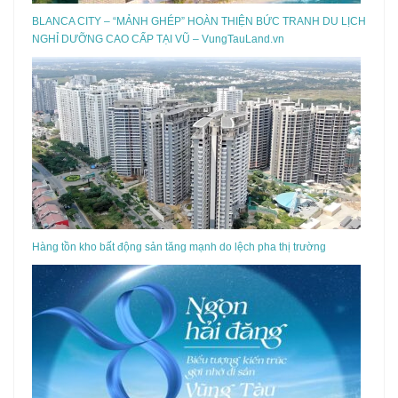
BLANCA CITY – “MẢNH GHÉP” HOÀN THIỆN BỨC TRANH DU LỊCH
NGHỈ DƯỠNG CAO CẤP TẠI VŨ – VungTauLand.vn
Hàng tồn kho bất động sản tăng mạnh do lệch pha thị trường