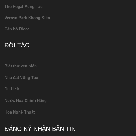
The Regal Vũng Tàu
Verosa Park Khang Điền
Căn hộ Ricca
ĐỐI TÁC
Biệt thự ven biển
Nhà đất Vũng Tàu
Du Lịch
Nước Hoa Chính Hãng
Hoa Nghệ Thuật
ĐĂNG KÝ NHẬN BẢN TIN