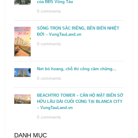
của BĐS Vũng Tàu
0 comments
SỐNG TRỌN SẮC RIÊNG, BÊN BIỂN NHIỆT
ĐỚI – VungTauLand.vn
0 comments
Nơi bỏ hoang, chỗ thi công cầm chừng…
0 comments
BEACHTRO TOWER – CĂN HỘ MẶT BIỂN SỞ
HỮU LÂU DÀI CUỐI CÙNG TẠI BLANCA CITY
– VungTauLand.vn
0 comments
DANH MỤC