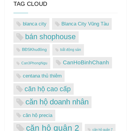
TAG CLOUD
blanca city
Blanca City Vũng Tàu
bán shophouse
BĐSKhuđông
bất động sản
CanHoBinhChanh
Can3PhongNgu
centana thủ thiêm
căn hộ cao cấp
căn hộ doanh nhân
căn hộ precia
căn hộ quận 2
căn hộ quận 7