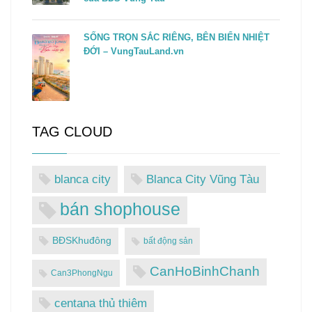
SỐNG TRỌN SẮC RIÊNG, BÊN BIỂN NHIỆT
ĐỚI – VungTauLand.vn
TAG CLOUD
blanca city
Blanca City Vũng Tàu
bán shophouse
BĐSKhuđông
bất động sản
CanHoBinhChanh
Can3PhongNgu
centana thủ thiêm