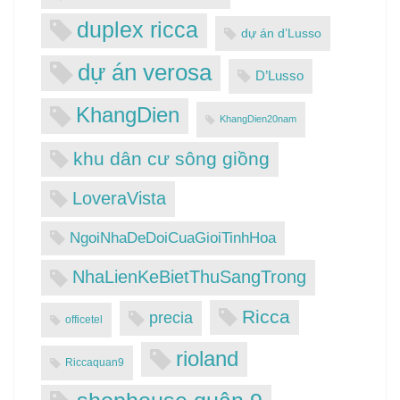
duplex ricca
dự án d’Lusso
dự án verosa
D’Lusso
KhangDien
KhangDien20nam
khu dân cư sông giồng
LoveraVista
NgoiNhaDeDoiCuaGioiTinhHoa
NhaLienKeBietThuSangTrong
Ricca
precia
officetel
rioland
Riccaquan9