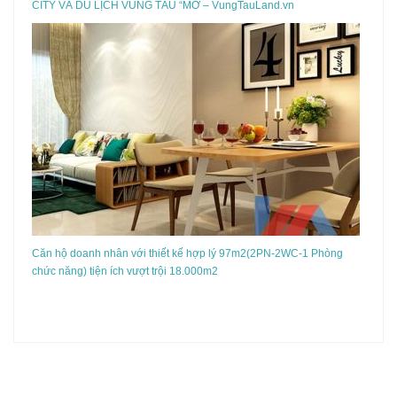
CITY VÀ DU LỊCH VŨNG TÀU “MỞ – VungTauLand.vn
Căn hộ doanh nhân với thiết kế hợp lý 97m2(2PN-2WC-1 Phòng
chức năng) tiện ích vượt trội 18.000m2