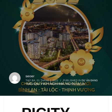
seoer
THỨ BA, 01 THÁNG 2 2022
/
PUBLISHED IN
DỰ ÁN ĐANG
TRIỂN KHAI
,
PICITY HIGH PARK
,
TIN TỨC DỰ ÁN