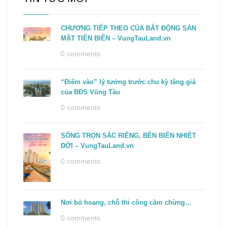
CHƯƠNG TIẾP THEO CỦA BẤT ĐỘNG SẢN
MẶT TIỀN BIỂN – VungTauLand.vn
0 comments
“Điểm vào” lý tưởng trước chu kỳ tăng giá
của BĐS Vũng Tàu
0 comments
SỐNG TRỌN SẮC RIÊNG, BÊN BIỂN NHIỆT
ĐỚI – VungTauLand.vn
0 comments
Nơi bỏ hoang, chỗ thi công cầm chừng…
0 comments