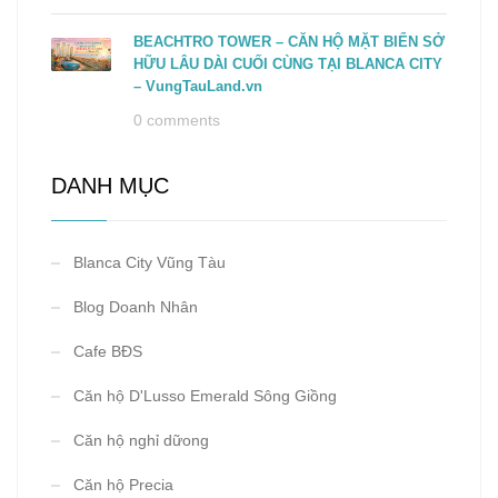
BEACHTRO TOWER – CĂN HỘ MẶT BIỂN SỞ
HỮU LÂU DÀI CUỐI CÙNG TẠI BLANCA CITY
– VungTauLand.vn
0 comments
DANH MỤC
Blanca City Vũng Tàu
Blog Doanh Nhân
Cafe BĐS
Căn hộ D'Lusso Emerald Sông Giồng
Căn hộ nghỉ dữong
Căn hộ Precia