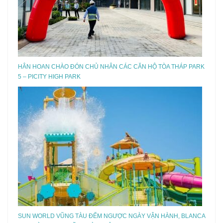
HÂN HOAN CHÀO ĐÓN CHỦ NHÂN CÁC CĂN HỘ TÒA THÁP PARK
5 – PICITY HIGH PARK
SUN WORLD VŨNG TÀU ĐẾM NGƯỢC NGÀY VẬN HÀNH, BLANCA