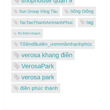
shophouse quận 9
Sông Giồng
Sun Group Vũng Tàu
tag
TacTaoThanhAmHanhPhuc
thủ thiêm dragon
Tổấmđầutiên_ươmmầmhạnhphúc
verosa khang điền
VerosaPark
verosa park
điền phúc thành