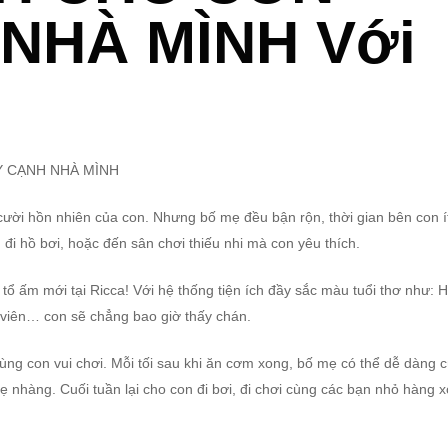
NHÀ MÌNH Với
AY CẠNH NHÀ MÌNH
ười hồn nhiên của con. Nhưng bố mẹ đều bận rộn, thời gian bên con ít
 đi hồ bơi, hoặc đến sân chơi thiếu nhi mà con yêu thích.
tổ ấm mới tại Ricca! Với hệ thống tiện ích đầy sắc màu tuổi thơ như: 
g viên… con sẽ chẳng bao giờ thấy chán.
ng con vui chơi. Mỗi tối sau khi ăn cơm xong, bố mẹ có thể dễ dàng 
hẹ nhàng. Cuối tuần lại cho con đi bơi, đi chơi cùng các bạn nhỏ hàng 