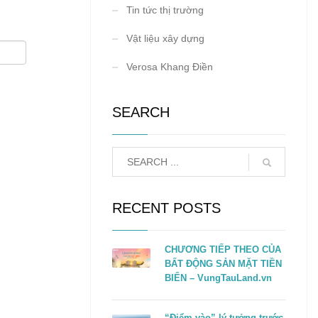
Tin tức thị trường
Vật liệu xây dựng
Verosa Khang Điền
SEARCH
RECENT POSTS
CHƯƠNG TIẾP THEO CỦA
BẤT ĐỘNG SẢN MẶT TIỀN
BIỂN – VungTauLand.vn
“Điểm vào” lý tưởng trước