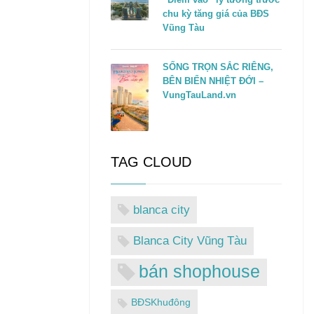
chu kỳ tăng giá của BĐS
Vũng Tàu
SỐNG TRỌN SẮC RIÊNG,
BÊN BIỂN NHIỆT ĐỚI –
VungTauLand.vn
TAG CLOUD
blanca city
Blanca City Vũng Tàu
bán shophouse
BĐSKhuđông