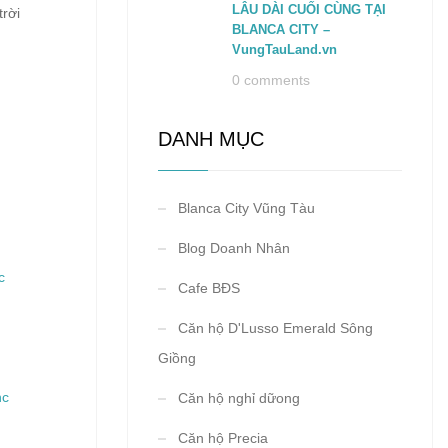
LÂU DÀI CUỐI CÙNG TẠI
trời
BLANCA CITY –
VungTauLand.vn
0 comments
DANH MỤC
Blanca City Vũng Tàu
Blog Doanh Nhân
Cafe BĐS
Căn hộ D'Lusso Emerald Sông
Giồng
Căn hộ nghỉ dữong
Căn hộ Precia