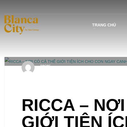
TRANG CHỦ
seoer
THỨ NĂM, 26 THÁNG 3 2020
/
PUBLISHED IN
CĂN HỘ RICCA
RICCA – NƠ
GIỚI TIỆN Í