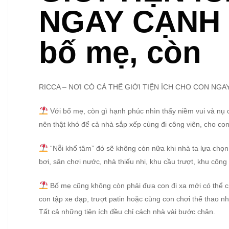
NGAY CẠNH 
bố mẹ, còn
RICCA – NƠI CÓ CẢ THẾ GIỚI TIỆN ÍCH CHO CON NG
Với bố mẹ, còn gì hạnh phúc nhìn thấy niềm vui và nụ c
nên thật khó để cả nhà sắp xếp cùng đi công viên, cho con
“Nỗi khổ tâm” đó sẽ không còn nữa khi nhà ta lựa chọn 
bơi, sân chơi nước, nhà thiếu nhi, khu cầu trượt, khu côn
Bố mẹ cũng không còn phải đưa con đi xa mới có thể cù
con tập xe đạp, trượt patin hoặc cùng con chơi thể thao n
Tất cả những tiện ích đều chỉ cách nhà vài bước chân.