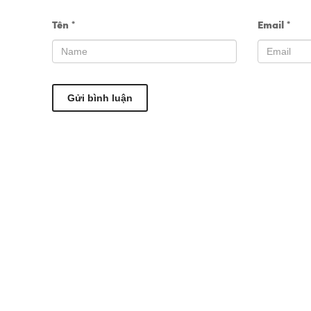
Tên
*
Email
*