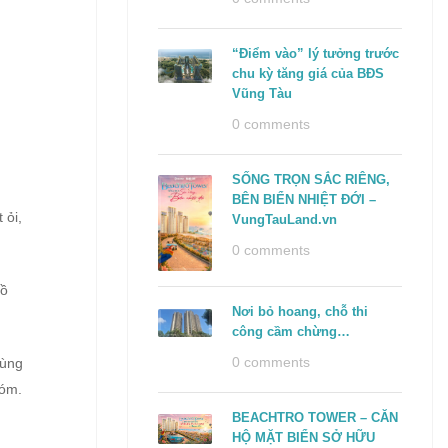
“Điểm vào” lý tưởng trước
chu kỳ tăng giá của BĐS
Vũng Tàu
0 comments
SỐNG TRỌN SẮC RIÊNG,
BÊN BIỂN NHIỆT ĐỚI –
 ỏi,
VungTauLand.vn
0 comments
Hồ
Nơi bỏ hoang, chỗ thi
công cầm chừng…
0 comments
cùng
xóm.
BEACHTRO TOWER – CĂN
HỘ MẶT BIỂN SỞ HỮU