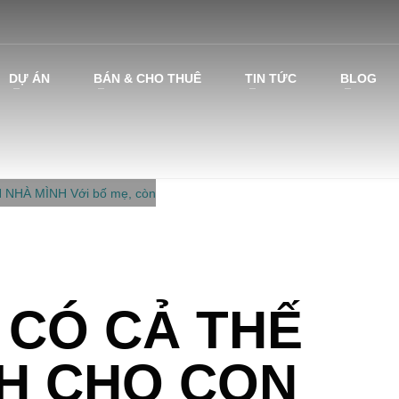
DỰ ÁN
BÁN & CHO THUÊ
TIN TỨC
BLOG
 GÒ CÁT
I CÓ CẢ THẾ
CH CHO CON