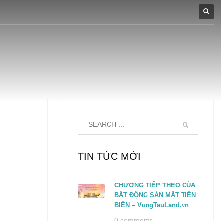
TIN TỨC MỚI
CHƯƠNG TIẾP THEO CỦA
BẤT ĐỘNG SẢN MẶT TIỀN
BIỂN – VungTauLand.vn
0 comments