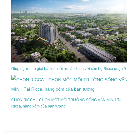
Giúp người trẻ giải bài toán tối ưu tài chính với căn hộ Ricca quận 9
CHỌN RICCA – CHỌN MỘT MÔI TRƯỜNG SỐNG VĂN MINH Tại
Ricca, hàng xóm của bạn tương