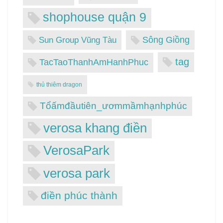
shophouse quận 9
Sông Giồng
Sun Group Vũng Tàu
tag
TacTaoThanhAmHanhPhuc
thủ thiêm dragon
Tổấmđầutiên_ươmmầmhạnhphúc
verosa khang điền
VerosaPark
verosa park
điền phúc thành