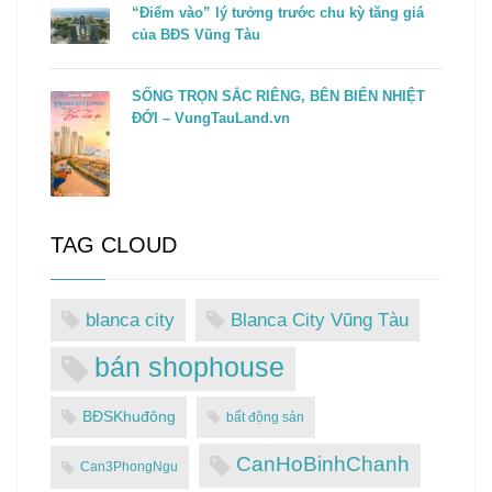
“Điểm vào” lý tưởng trước chu kỳ tăng giá
của BĐS Vũng Tàu
SỐNG TRỌN SẮC RIÊNG, BÊN BIỂN NHIỆT
ĐỚI – VungTauLand.vn
TAG CLOUD
blanca city
Blanca City Vũng Tàu
bán shophouse
BĐSKhuđông
bất động sản
CanHoBinhChanh
Can3PhongNgu