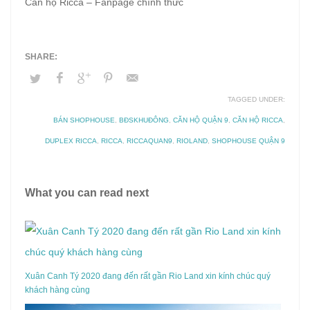
Căn hộ Ricca – Fanpage chính thức
TAGGED UNDER:
BÁN SHOPHOUSE
,
BĐSKHUĐÔNG
,
CĂN HỘ QUẬN 9
,
CĂN HỘ RICCA
,
DUPLEX RICCA
,
RICCA
,
RICCAQUAN9
,
RIOLAND
,
SHOPHOUSE QUẬN 9
What you can read next
Xuân Canh Tý 2020 đang đến rất gần Rio Land xin kính chúc quý
khách hàng cùng