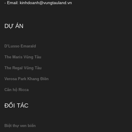
- Email: kinhdoanh@vungtauland.vn
DỰ ÁN
D’Lusso Emarald
The Maris Vũng Tàu
The Regal Vũng Tàu
Verosa Park Khang Điền
Căn hộ Ricca
ĐỐI TÁC
Biệt thự ven biển