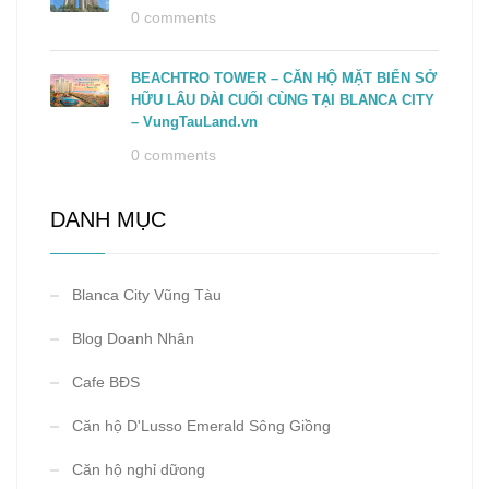
0 comments
BEACHTRO TOWER – CĂN HỘ MẶT BIỂN SỞ
HỮU LÂU DÀI CUỐI CÙNG TẠI BLANCA CITY
– VungTauLand.vn
0 comments
DANH MỤC
Blanca City Vũng Tàu
Blog Doanh Nhân
Cafe BĐS
Căn hộ D'Lusso Emerald Sông Giồng
Căn hộ nghỉ dữong