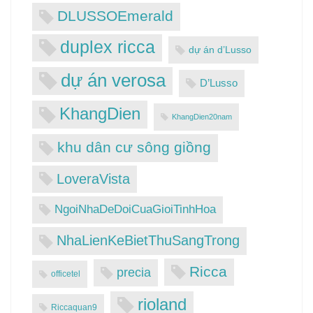
DLUSSOEmerald
duplex ricca
dự án d’Lusso
dự án verosa
D’Lusso
KhangDien
KhangDien20nam
khu dân cư sông giồng
LoveraVista
NgoiNhaDeDoiCuaGioiTinhHoa
NhaLienKeBietThuSangTrong
Ricca
precia
officetel
rioland
Riccaquan9