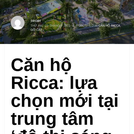
seoer
THỨ HAI, 26 THÁNG 4 2021
/
PUBLISHED IN
CĂN HỘ RICCA
GÒ CÁT
Căn hộ
Ricca: lựa
chọn mới tại
trung tâm