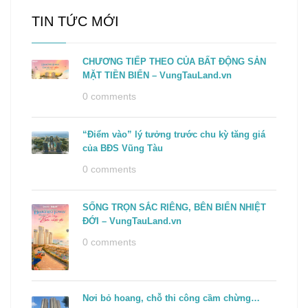
TIN TỨC MỚI
CHƯƠNG TIẾP THEO CỦA BẤT ĐỘNG SẢN
MẶT TIỀN BIỂN – VungTauLand.vn
0 comments
“Điểm vào” lý tưởng trước chu kỳ tăng giá
của BĐS Vũng Tàu
0 comments
SỐNG TRỌN SẮC RIÊNG, BÊN BIỂN NHIỆT
ĐỚI – VungTauLand.vn
0 comments
Nơi bỏ hoang, chỗ thi công cầm chừng…