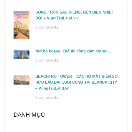
SỐNG TRỌN SẮC RIÊNG, BÊN BIỂN NHIỆT
ĐỚI – VungTauLand.vn
0 comments
Nơi bỏ hoang, chỗ thi công cầm chừng…
0 comments
BEACHTRO TOWER – CĂN HỘ MẶT BIỂN SỞ
HỮU LÂU DÀI CUỐI CÙNG TẠI BLANCA CITY
– VungTauLand.vn
0 comments
DANH MỤC