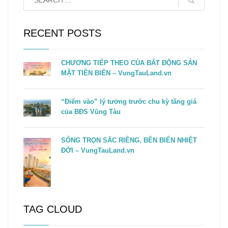
RECENT POSTS
CHƯƠNG TIẾP THEO CỦA BẤT ĐỘNG SẢN
MẶT TIỀN BIỂN – VungTauLand.vn
“Điểm vào” lý tưởng trước chu kỳ tăng giá
của BĐS Vũng Tàu
SỐNG TRỌN SẮC RIÊNG, BÊN BIỂN NHIỆT
ĐỚI – VungTauLand.vn
TAG CLOUD