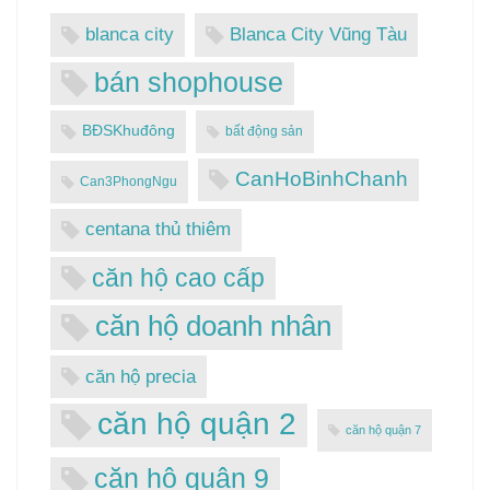
blanca city
Blanca City Vũng Tàu
bán shophouse
BĐSKhuđông
bất động sản
CanHoBinhChanh
Can3PhongNgu
centana thủ thiêm
căn hộ cao cấp
căn hộ doanh nhân
căn hộ precia
căn hộ quận 2
căn hộ quận 7
căn hộ quận 9