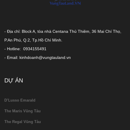
- Địa chỉ: Block A, tòa nhà Centana Thủ Thiêm, 36 Mai Chí Thọ,
P.An Phú, Q.2, Tp.Hồ Chí Minh.
- Hotline: 0934155491
- Email: kinhdoanh@vungtauland.vn
DỰ ÁN
D’Lusso Emarald
The Maris Vũng Tàu
The Regal Vũng Tàu