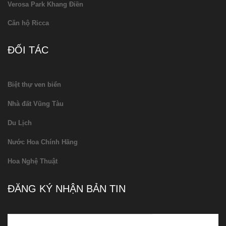
Verosa Park Khang Điền
Căn hộ Ricca
ĐỐI TÁC
Biệt thự ven biển
Nhà đất Vũng Tàu
Du Lịch
Nước Hoa Chính Hãng
Hoa Nghệ Thuật
ĐĂNG KÝ NHẬN BẢN TIN