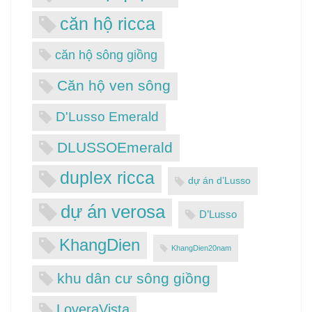
căn hộ ricca
căn hộ sông giồng
Căn hộ ven sông
D'Lusso Emerald
DLUSSOEmerald
duplex ricca
dự án d’Lusso
dự án verosa
D’Lusso
KhangDien
KhangDien20nam
khu dân cư sông giồng
LoveraVista