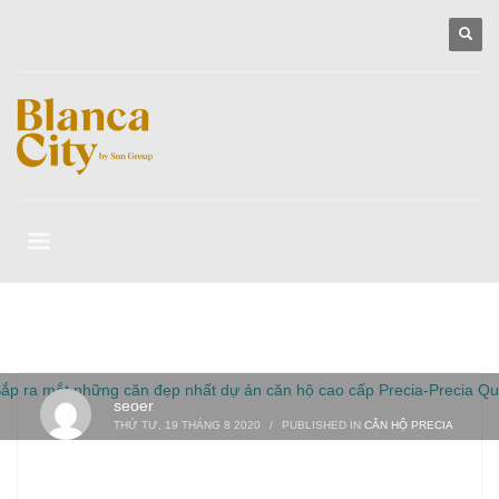
seoer
THỨ TƯ, 19 THÁNG 8 2020
/
PUBLISHED IN
CĂN HỘ PRECIA