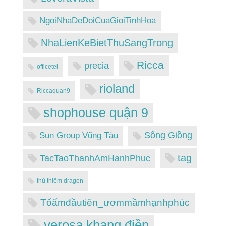
NgoiNhaDeDoiCuaGioiTinhHoa
NhaLienKeBietThuSangTrong
Ricca
precia
officetel
rioland
Riccaquan9
shophouse quận 9
Sông Giồng
Sun Group Vũng Tàu
tag
TacTaoThanhAmHanhPhuc
thủ thiêm dragon
Tổấmđầutiên_ươmmầmhạnhphúc
verosa khang điền