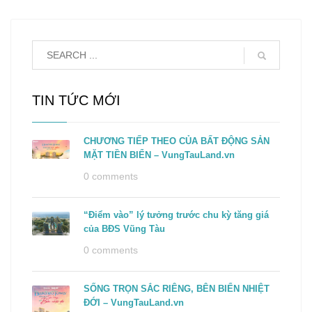
TIN TỨC MỚI
CHƯƠNG TIẾP THEO CỦA BẤT ĐỘNG SẢN
MẶT TIỀN BIỂN – VungTauLand.vn
0 comments
“Điểm vào” lý tưởng trước chu kỳ tăng giá
của BĐS Vũng Tàu
0 comments
SỐNG TRỌN SẮC RIÊNG, BÊN BIỂN NHIỆT
ĐỚI – VungTauLand.vn