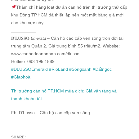
Thậm chí hàng loạt dự án căn hộ trên thị trường thứ cấp
khu Đông TP.HCM đã thiết lập nên một mặt bằng giá mới
cho khu vực này.
__________
𝐃’𝐋𝐔𝐒𝐒𝐎 𝘌𝘮𝘦𝘳𝘢𝘭𝘥 – Căn hộ cao cấp ven sông trọn đời tại
trung tâm Quận 2. Giá trung bình 55 triệu/m2. Website:
www.canhodoanhnhan.com/dlusso
Hotline: 093 195 1589
#DLUSSOEmerald
#RioLand
#Sôngxanh
#Đấtngọc
#Giaohoà
Thị trường căn hộ TP.HCM mùa dịch: Giá vẫn tăng và
thanh khoản tốt
Fb: D’Lusso – Căn hộ cao cấp ven sông