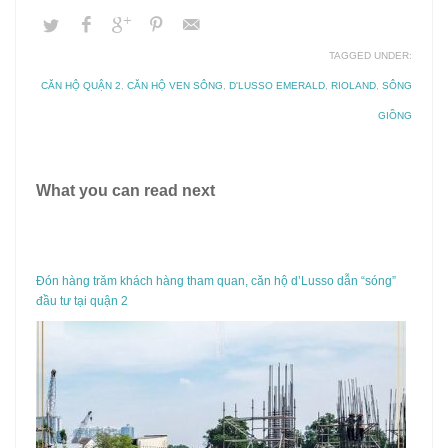
TAGGED UNDER:
CĂN HỘ QUẬN 2
,
CĂN HỘ VEN SÔNG
,
D'LUSSO EMERALD
,
RIOLAND
,
SÔNG
GIỒNG
What you can read next
Đón hàng trăm khách hàng tham quan, căn hộ d’Lusso dẫn “sóng”
đầu tư tại quận 2