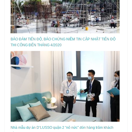
BẢO ĐẢM TIẾN ĐỘ, BẢO CHỨNG NIỀM TIN CẬP NHẬT TIẾN ĐỘ
THI CÔNG ĐẾN THÁNG 4/2020
Nhà mẫu dự án D’LUSSO quận 2 “nô nức” đón hàng trăm khách