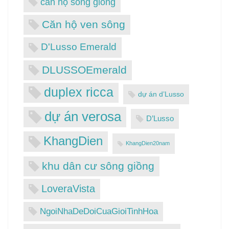
căn hộ sông giồng
Căn hộ ven sông
D'Lusso Emerald
DLUSSOEmerald
duplex ricca
dự án d’Lusso
dự án verosa
D’Lusso
KhangDien
KhangDien20nam
khu dân cư sông giồng
LoveraVista
NgoiNhaDeDoiCuaGioiTinhHoa