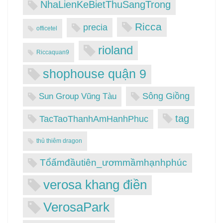
NhaLienKeBietThuSangTrong
Ricca
precia
officetel
rioland
Riccaquan9
shophouse quận 9
Sông Giồng
Sun Group Vũng Tàu
tag
TacTaoThanhAmHanhPhuc
thủ thiêm dragon
Tổấmđầutiên_ươmmầmhạnhphúc
verosa khang điền
VerosaPark