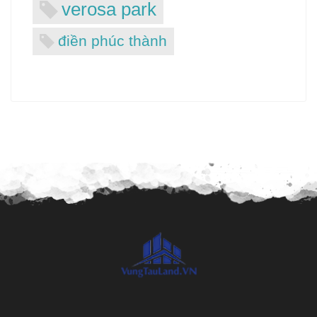
verosa park
điền phúc thành