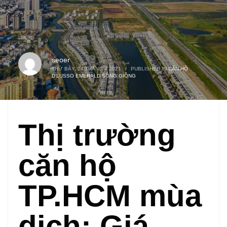
seoer
THỨ BẢY, 24 THÁNG 4 2021
/
PUBLISHED IN
CĂN HỘ
D'LUSSO EMERALD SÔNG GIỒNG
Thị trường
căn hộ
TP.HCM mùa
dịch: Giá