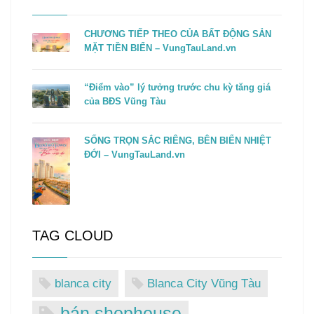
CHƯƠNG TIẾP THEO CỦA BẤT ĐỘNG SẢN
MẶT TIỀN BIỂN – VungTauLand.vn
“Điểm vào” lý tưởng trước chu kỳ tăng giá
của BĐS Vũng Tàu
SỐNG TRỌN SẮC RIÊNG, BÊN BIỂN NHIỆT
ĐỚI – VungTauLand.vn
TAG CLOUD
blanca city
Blanca City Vũng Tàu
bán shophouse