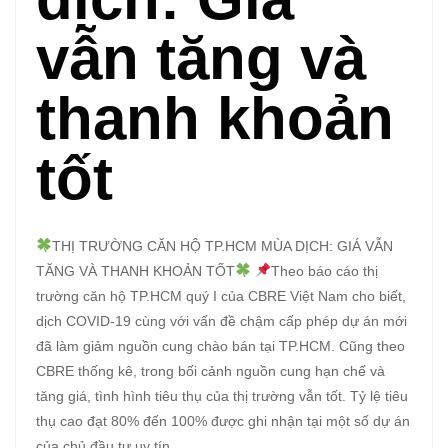
vẫn tăng và
thanh khoản
tốt
THỊ TRƯỜNG CĂN HỘ TP.HCM MÙA DỊCH: GIÁ VẪN
TĂNG VÀ THANH KHOẢN TỐT
Theo báo cáo thị
trường căn hộ TP.HCM quý I của CBRE Việt Nam cho biết,
dịch COVID-19 cùng với vấn đề chậm cấp phép dự án mới
đã làm giảm nguồn cung chào bán tại TP.HCM. Cũng theo
CBRE thống kê, trong bối cảnh nguồn cung hạn chế và
tăng giá, tình hình tiêu thụ của thị trường vẫn tốt. Tỷ lệ tiêu
thụ cao đạt 80% đến 100% được ghi nhận tại một số dự án
của chủ đầu tư uy tín.