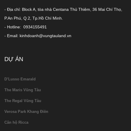
- Địa chỉ: Block A, tòa nhà Centana Thủ Thiêm, 36 Mai Chí Thọ,
P.An Phú, Q.2, Tp.Hồ Chí Minh.
- Hotline: 0934155491
- Email: kinhdoanh@vungtauland.vn
DỰ ÁN
D’Lusso Emarald
The Maris Vũng Tàu
The Regal Vũng Tàu
Verosa Park Khang Điền
Căn hộ Ricca