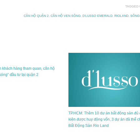
TAGGED 
CĂN HỘ QUẬN 2
,
CĂN HỘ VEN SÔNG
,
D'LUSSO EMERALD
,
RIOLAND
,
SÔNG
m khách hàng tham quan, căn hộ
sóng” đầu tư tại quận 2
TP.HCM: Thêm 10 dự án bất động sản đủ 
kiện được huy động vốn, 3 dự án đã thế c
Bất Động Sản Rio Land