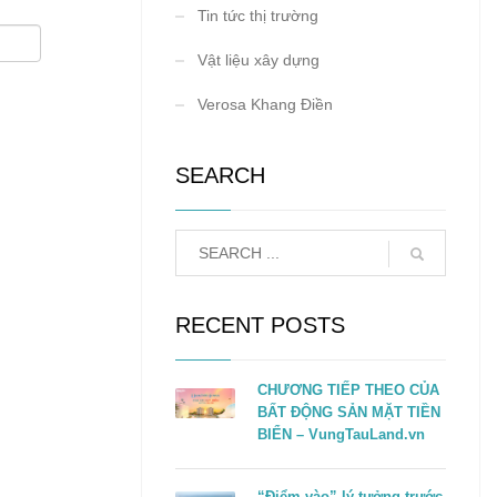
Tin tức thị trường
Vật liệu xây dựng
Verosa Khang Điền
SEARCH
RECENT POSTS
CHƯƠNG TIẾP THEO CỦA
BẤT ĐỘNG SẢN MẶT TIỀN
BIỂN – VungTauLand.vn
“Điểm vào” lý tưởng trước