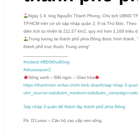
Ngày 1.4, ông Nguyễn Thành Phong, Chủ tịch UBND TP.H
TP.HCM trên cơ sở sáp nhập quận 2, 9 và Thủ Đức. Theo 
diện tích tự nhiên là 211,57 km2, quy mô hơn 1,169 triệu d
Trong tương lai thành phố phía Đông được hình thành,
thành phố trực thuộc Trung ương”.
__________________
#rioland
#BĐSKhuĐông
#dlussoquan2
Sông xanh – Đất ngọc – Giao hòa
https://thanhnien.vn/tai-chinh-kinh-doanh/sap-nhap-3-qu
utm_source=zalo&utm_medium=zalo&utm_campaign=zalo
Sáp nhập 3 quận để thành lập thành phố phía Đông
Fb: D’Lusso – Căn hộ cao cấp ven sông