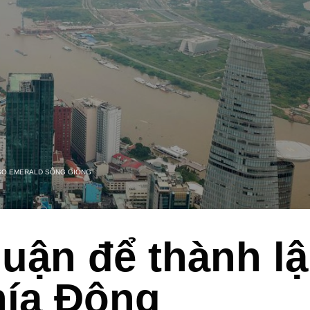
SO EMERALD SÔNG GIỒNG
uận để thành l
hía Đông