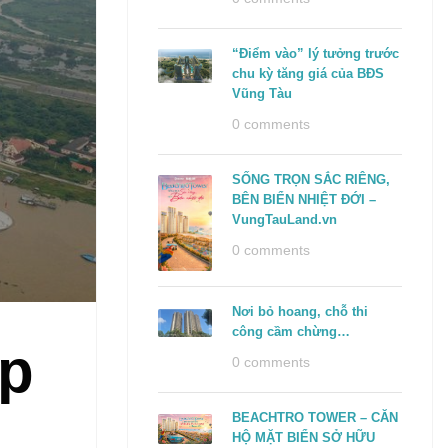
“Điểm vào” lý tưởng trước
chu kỳ tăng giá của BĐS
Vũng Tàu
0 comments
SỐNG TRỌN SẮC RIÊNG,
BÊN BIỂN NHIỆT ĐỚI –
VungTauLand.vn
0 comments
Nơi bỏ hoang, chỗ thi
công cầm chừng…
ập
0 comments
BEACHTRO TOWER – CĂN
HỘ MẶT BIỂN SỞ HỮU