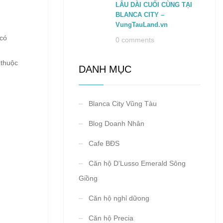
LÂU DÀI CUỐI CÙNG TẠI
BLANCA CITY –
VungTauLand.vn
 có
0 comments
 thuộc
DANH MỤC
Blanca City Vũng Tàu
Blog Doanh Nhân
Cafe BĐS
Căn hộ D'Lusso Emerald Sông
Giồng
Căn hộ nghỉ dữong
Căn hộ Precia