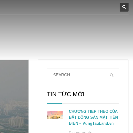
TIN TỨC MỚI
CHƯƠNG TIẾP THEO CỦA
BẤT ĐỘNG SẢN MẶT TIỀN
BIỂN – VungTauLand.vn
0 comments