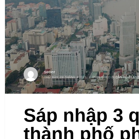
seoer
THỨ BẢY, 24 THÁNG 4 2021
/
PUBLISHED IN
CĂN HỘ D'LUS
Sáp nhập 3 q
thành phố p