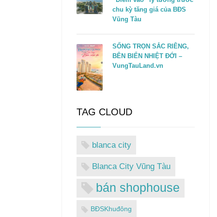
chu kỳ tăng giá của BĐS
Vũng Tàu
SỐNG TRỌN SẮC RIÊNG,
BÊN BIỂN NHIỆT ĐỚI –
VungTauLand.vn
TAG CLOUD
blanca city
Blanca City Vũng Tàu
bán shophouse
BĐSKhuđông